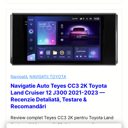
Navigatii
,
NAVIGATII TOYOTA
Navigatie Auto Teyes CC3 2K Toyota
Land Cruiser 12 J300 2021-2023 —
Recenzie Detaliată, Testare &
Recomandări
Review complet Teyes CC3 2K pentru Toyota Land
Cruiser J300: ecran QLED 2K, procesor Octa-core