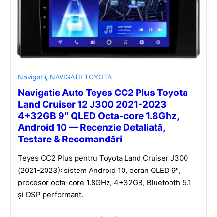
Navigatii
,
NAVIGATII TOYOTA
Navigatie Auto Teyes CC2 Plus Toyota
Land Cruiser 12 J300 2021-2023
4+32GB 9″ QLED Octa-core 1.8Ghz,
Android 10 — Recenzie Detaliată,
Testare & Recomandări
Teyes CC2 Plus pentru Toyota Land Cruiser J300
(2021-2023): sistem Android 10, ecran QLED 9″,
procesor octa-core 1.8GHz, 4+32GB, Bluetooth 5.1
și DSP performant.