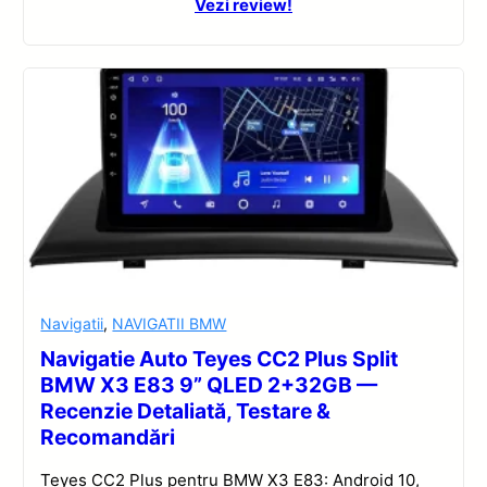
Vezi review!
Navigatii
,
NAVIGATII BMW
Navigatie Auto Teyes CC2 Plus Split
BMW X3 E83 9” QLED 2+32GB —
Recenzie Detaliată, Testare &
Recomandări
Teyes CC2 Plus pentru BMW X3 E83: Android 10,