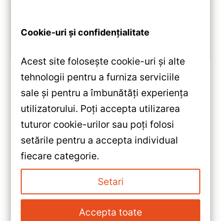
2.0 GHz, Android 10, Bluetooth 5.1, DSP și
CarPlay/Android Auto wireless.
Cookie-uri și confidențialitate
Vezi review!
Acest site folosește cookie-uri și alte
tehnologii pentru a furniza serviciile
sale și pentru a îmbunătăți experiența
«
utilizatorului. Poți accepta utilizarea
Navigație Auto Volkswagen
tuturor cookie-urilor sau poți folosi
Scirocco 2008-2017 9″ QLED
setările pentru a accepta individual
6+128GB – Teyes CC2 Plus —
»
fiecare categorie.
Recenzie Detaliată, Testare &
Navigație Teyes CC3 pentru
Recomandări
Volkswagen Scirocco —
Setari
Recenzie Detaliată, Testare &
Recomandări
Accepta toate