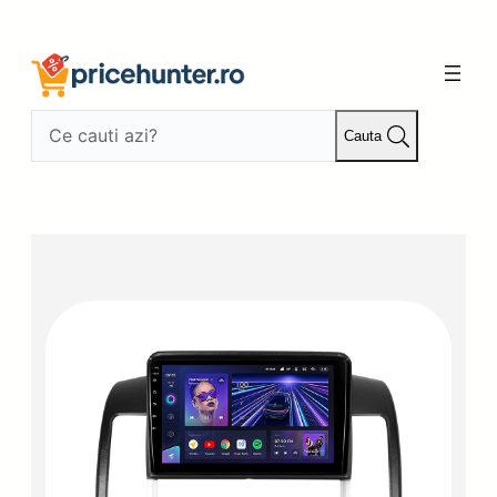
Sari
la
conținut
Cauta