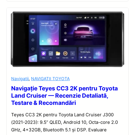
Navigatii
,
NAVIGATII TOYOTA
Navigație Teyes CC3 2K pentru Toyota
Land Cruiser — Recenzie Detaliată,
Testare & Recomandări
Teyes CC3 2K pentru Toyota Land Cruiser J300
(2021-2023): 9.5” QLED, Android 10, Octa-core 2.0
GHz, 4+32GB, Bluetooth 5.1 și DSP. Evaluare