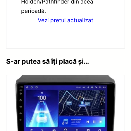
Holden/Pathfinder din acea
perioadă.
Vezi pretul actualizat
S-ar putea să îți placă și…