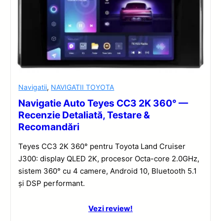
Navigatii
,
NAVIGATII TOYOTA
Navigatie Auto Teyes CC3 2K 360° —
Recenzie Detaliată, Testare &
Recomandări
Teyes CC3 2K 360° pentru Toyota Land Cruiser
J300: display QLED 2K, procesor Octa-core 2.0GHz,
sistem 360° cu 4 camere, Android 10, Bluetooth 5.1
și DSP performant.
Vezi review!