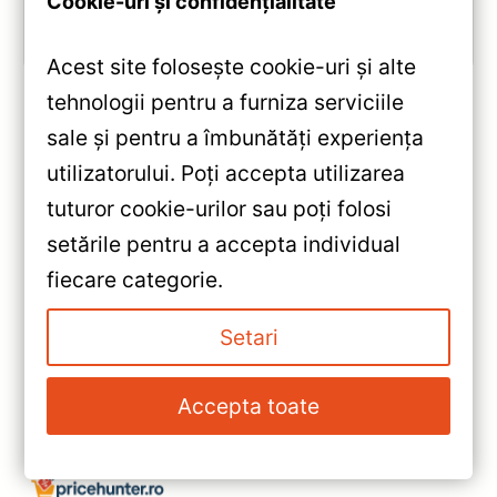
Cookie-uri și confidențialitate
Vezi review!
Acest site folosește cookie-uri și alte
tehnologii pentru a furniza serviciile
sale și pentru a îmbunătăți experiența
«
utilizatorului. Poți accepta utilizarea
Navigație 2K 9.5 inch pentru
tuturor cookie-urilor sau poți folosi
Mercedes A‑Class W169 —
setările pentru a accepta individual
Teyes CC3 — Recenzie
»
fiecare categorie.
Detaliată, Testare &
Navigație Teyes CC3 2K 360°
Recomandări
Mercedes A-Class W169 —
Setari
Recenzie Detaliată, Testare &
Recomandări
Accepta toate