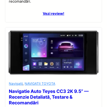
recomandări.
Vezi review!
Navigatii
,
NAVIGATII TOYOTA
Navigatie Auto Teyes CC3 2K 9.5” —
Recenzie Detaliată, Testare &
Recomandări