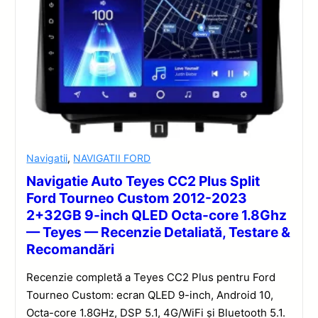
Navigatii
,
NAVIGATII FORD
Navigatie Auto Teyes CC2 Plus Split
Ford Tourneo Custom 2012-2023
2+32GB 9-inch QLED Octa-core 1.8Ghz
— Teyes — Recenzie Detaliată, Testare &
Recomandări
Recenzie completă a Teyes CC2 Plus pentru Ford
Tourneo Custom: ecran QLED 9-inch, Android 10,
Octa-core 1.8GHz, DSP 5.1, 4G/WiFi și Bluetooth 5.1.