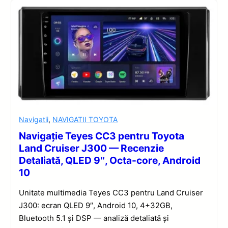
Navigatii
,
NAVIGATII TOYOTA
Navigație Teyes CC3 pentru Toyota
Land Cruiser J300 — Recenzie
Detaliată, QLED 9″, Octa-core, Android
10
Unitate multimedia Teyes CC3 pentru Land Cruiser
J300: ecran QLED 9″, Android 10, 4+32GB,
Bluetooth 5.1 și DSP — analiză detaliată și