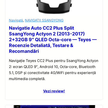
Navigatii
,
NAVIGATII SSANGYONG
Navigatie Auto CC2 Plus Split
SsangYong Actyon 2 (2013-2017)
2+32GB 9″ QLED Octa-core — Teyes —
Recenzie Detaliată, Testare &
Recomandări
Navigație Teyes CC2 Plus pentru SsangYong Actyon
2: ecran QLED 9″, Android 10, Octa-core, Bluetooth
5.1, DSP și conectivitate 4G/WiFi pentru experiență
multimedia completă.
Vezi review!