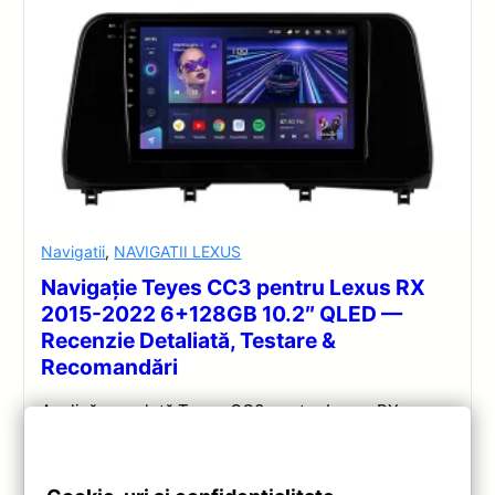
Navigatii
,
NAVIGATII LEXUS
Navigație Teyes CC3 pentru Lexus RX
2015-2022 6+128GB 10.2″ QLED —
Recenzie Detaliată, Testare &
Recomandări
Analiză completă Teyes CC3 pentru Lexus RX:
Android 10, Octa-core 1.8GHz, 6+128GB, ecran QLED
10.2″, DSP audio și conectivitate 4G/Wi‑Fi.