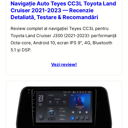
Navigație Auto Teyes CC3L Toyota Land
Cruiser 2021-2023 — Recenzie
Detaliată, Testare & Recomandări
Review complet al navigației Teyes CC3L pentru
Toyota Land Cruiser J300 (2021-2023): performanță
Octa-core, Android 10, ecran IPS 9″, 4G, Bluetooth
5.1 și DSP.
Vezi review!