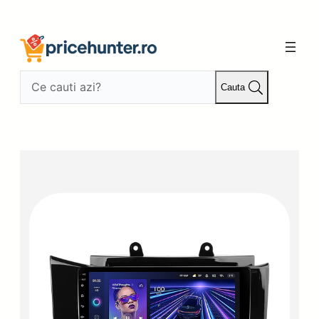
Sari
la
conținut
Cauta