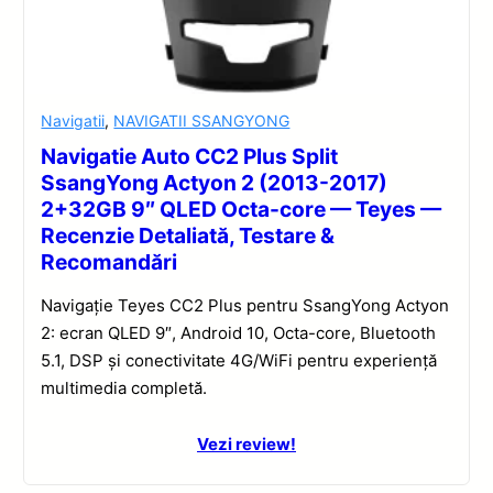
Navigatii
,
NAVIGATII SSANGYONG
Navigatie Auto CC2 Plus Split
SsangYong Actyon 2 (2013-2017)
2+32GB 9″ QLED Octa-core — Teyes —
Recenzie Detaliată, Testare &
Recomandări
Navigație Teyes CC2 Plus pentru SsangYong Actyon
2: ecran QLED 9″, Android 10, Octa-core, Bluetooth
5.1, DSP și conectivitate 4G/WiFi pentru experiență
multimedia completă.
Vezi review!