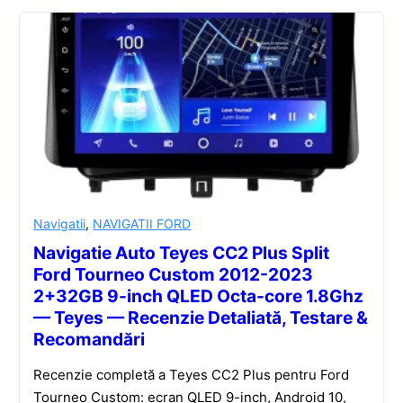
Navigatii
,
NAVIGATII FORD
Navigatie Auto Teyes CC2 Plus Split
Ford Tourneo Custom 2012-2023
2+32GB 9-inch QLED Octa-core 1.8Ghz
— Teyes — Recenzie Detaliată, Testare &
Recomandări
Recenzie completă a Teyes CC2 Plus pentru Ford
Tourneo Custom: ecran QLED 9-inch, Android 10,