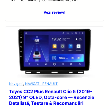
Vezi review!
Navigatii
,
NAVIGATII RENAULT
Teyes CC2 Plus Renault Clio 5 (2019-
2021) 9” QLED, Octa-core — Recenzie
Detaliată, Testare & Recomandări