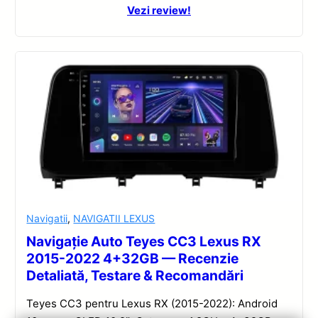
Vezi review!
Navigatii
,
NAVIGATII LEXUS
Navigație Auto Teyes CC3 Lexus RX
2015-2022 4+32GB — Recenzie
Detaliată, Testare & Recomandări
Teyes CC3 pentru Lexus RX (2015-2022): Android