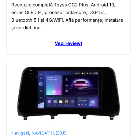
Recenzie completă Teyes CC2 Plus: Android 10,
ecran QLED 9”, procesor octa‑core, DSP 5.1,
Bluetooth 5.1 și 4G/WiFi. Află performanțe, instalare
și verdict final.
Vezi review!
Navigatii
,
NAVIGATII LEXUS