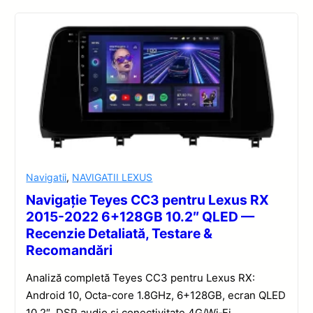
Navigatii
,
NAVIGATII LEXUS
Navigație Teyes CC3 pentru Lexus RX
2015-2022 6+128GB 10.2″ QLED —
Recenzie Detaliată, Testare &
Recomandări
Analiză completă Teyes CC3 pentru Lexus RX:
Android 10, Octa-core 1.8GHz, 6+128GB, ecran QLED
10.2″, DSP audio și conectivitate 4G/Wi‑Fi.