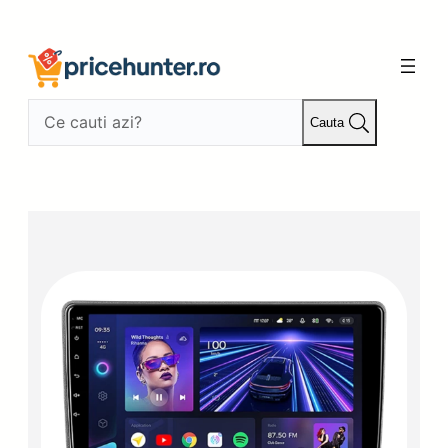
Sari
la
conținut
Cauta