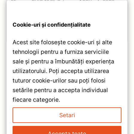
10, ecran QLED 10.2″, Octa-core 1.8GHz, 4+32GB,
DSP și conectivitate wireless pentru o experiență
multimedia completă.
Cookie-uri și confidențialitate
Vezi review!
Acest site folosește cookie-uri și alte
tehnologii pentru a furniza serviciile
sale și pentru a îmbunătăți experiența
«
utilizatorului. Poți accepta utilizarea
Navigatie Auto Teyes CC3L 9″
tuturor cookie-urilor sau poți folosi
IPS 2+32GB pentru Opel
setările pentru a accepta individual
Insignia — Recenzie Detaliată,
»
fiecare categorie.
Testare & Recomandări
Navigatie Auto Teyes CC3L
WiFi Toyota Agya 2020-2023
Setari
2+32GB 10.2″ IPS Quad-core —
Recenzie Detaliată, Testare &
Accepta toate