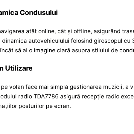
inamica Condusului
igarea atât online, cât și offline, asigurând trase
 dinamica autovehiculului folosind giroscopul cu 3
el încât să ai o imagine clară asupra stilului de cond
n Utilizare
pe volan face mai simplă gestionarea muzicii, a vo
Modulul radio TDA7786 asigură recepție radio exce
ațiilor posturilor pe ecran.