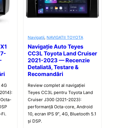
Navigatii
,
NAVIGATII TOYOTA
 X1
Navigație Auto Teyes
07-
CC3L Toyota Land Cruiser
—
2021-2023 — Recenzie
Detaliată, Testare &
ri
Recomandări
1 4G
Review complet al navigației
2014):
Teyes CC3L pentru Toyota Land
 Octa-
Cruiser J300 (2021-2023):
 DSP
performanță Octa-core, Android
‑Fi.
10, ecran IPS 9″, 4G, Bluetooth 5.1
și DSP.