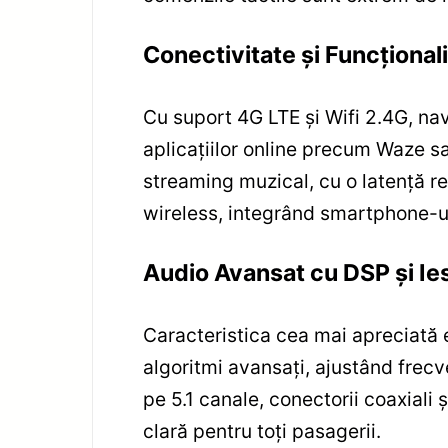
Conectivitate și Funcționali
Cu suport 4G LTE și Wifi 2.4G, navi
aplicațiilor online precum Waze sau
streaming muzical, cu o latență r
wireless, integrând smartphone-ul
Audio Avansat cu DSP și Ies
Caracteristica cea mai apreciată 
algoritmi avansați, ajustând frecv
pe 5.1 canale, conectorii coaxiali
clară pentru toți pasagerii.