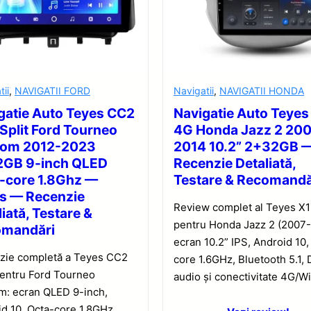
tii
,
NAVIGATII FORD
Navigatii
,
NAVIGATII HONDA
gatie Auto Teyes CC2
Navigatie Auto Teyes
 Split Ford Tourneo
4G Honda Jazz 2 20
tom 2012-2023
2014 10.2” 2+32GB 
GB 9-inch QLED
Recenzie Detaliată,
-core 1.8Ghz —
Testare & Recomandă
s — Recenzie
Review complet al Teyes X
iată, Testare &
pentru Honda Jazz 2 (2007-
omandări
ecran 10.2” IPS, Android 10,
zie completă a Teyes CC2
core 1.6GHz, Bluetooth 5.1,
pentru Ford Tourneo
audio și conectivitate 4G/Wi
m: ecran QLED 9-inch,
d 10, Octa-core 1.8GHz,