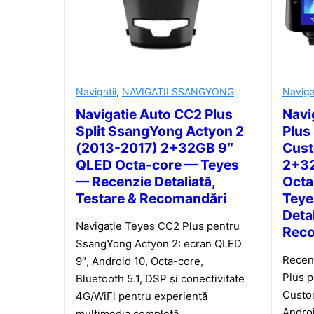
Navigatii
,
NAVIGATII SSANGYONG
Naviga
Navigatie Auto CC2 Plus
Navi
Split SsangYong Actyon 2
Plus
(2013-2017) 2+32GB 9″
Cus
QLED Octa-core — Teyes
2+32
— Recenzie Detaliată,
Octa
Testare & Recomandări
Teye
Detal
Navigație Teyes CC2 Plus pentru
Rec
SsangYong Actyon 2: ecran QLED
Recen
9″, Android 10, Octa-core,
Plus 
Bluetooth 5.1, DSP și conectivitate
Custo
4G/WiFi pentru experiență
Androi
multimedia completă.