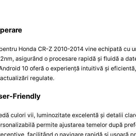
Operare
 pentru Honda CR-Z 2010-2014 vine echipată cu u
 12nm, asigurând o procesare rapidă și fluidă a da
droid 10 oferă o experiență intuitivă și eficientă,
 actualizări regulate.
ser-Friendly
 culori vii, luminozitate excelentă și detalii clare
ersonalizabilă permite ajustarea temelor după prefer
eceptive, facilitând o navigare rapidă și ușoară pr