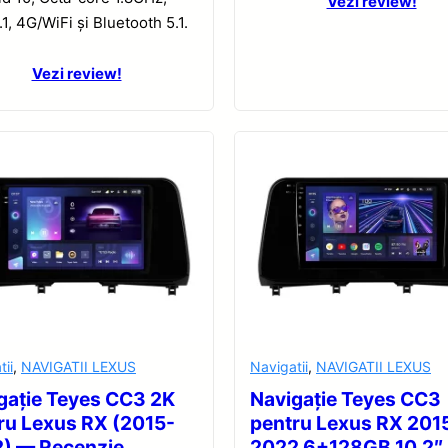
Vezi review!
1, 4G/WiFi și Bluetooth 5.1.
Vezi review!
tii
,
NAVIGATII LEXUS
Navigatii
,
NAVIGATII LEXUS
gație Teyes CC3 2K
Navigație Teyes CC3
ru Lexus RX (2015-
pentru Lexus RX 201
) — Recenzie
2022 6+128GB 10.2″