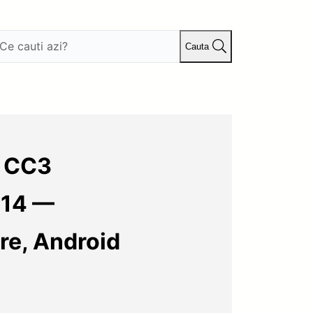
Cauta
s CC3
014 —
re, Android