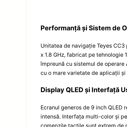
Performanță și Sistem de 
Unitatea de navigație Teyes CC3
x 1.8 GHz, fabricat pe tehnologie
împreună cu sistemul de operare An
cu o mare varietate de aplicații și
Display QLED și Interfață U
Ecranul generos de 9 inch QLED redă
intensă. Interfața multi-color și p
comenzile tactile sunt extrem de r