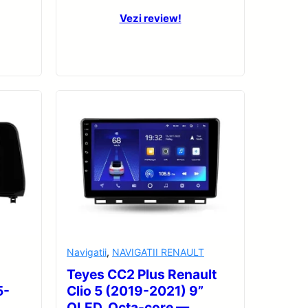
Vezi review!
Navigatii
,
NAVIGATII RENAULT
Teyes CC2 Plus Renault
5-
Clio 5 (2019-2021) 9”
QLED, Octa-core —