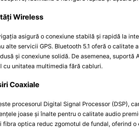
tăți Wireless
gația asigură o conexiune stabilă și rapidă la inte
 alte servicii GPS. Bluetooth 5.1 oferă o calitate a
edusă și conexiune solidă. De asemenea, suportă 
 cu unitatea multimedia fără cabluri.
iri Coaxiale
este procesorul Digital Signal Processor (DSP), ca
ențele joase și înalte pentru o calitate audio prem
 și fibra optica reduc zgomotul de fundal, oferind o