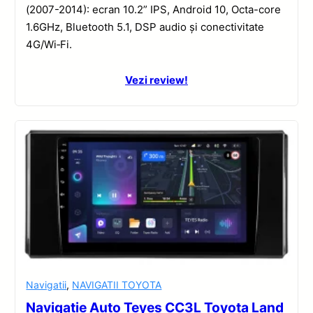
(2007-2014): ecran 10.2” IPS, Android 10, Octa-core
1.6GHz, Bluetooth 5.1, DSP audio și conectivitate
4G/Wi‑Fi.
Vezi review!
Navigatii
,
NAVIGATII TOYOTA
Navigație Auto Teyes CC3L Toyota Land