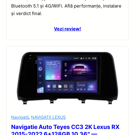
Bluetooth 5.1 și 4G/WiFi. Află performanțe, instalare
și verdict final.
Vezi review!
Navigatii
,
NAVIGATII LEXUS
Navigatie Auto Teyes CC3 2K Lexus RX
2015-2022 6+128GB 10.36″ —