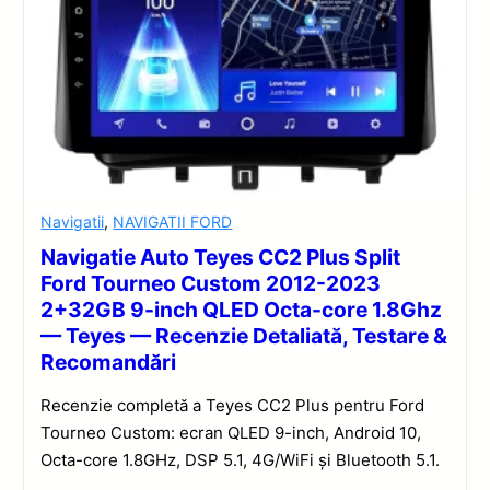
Navigatii
,
NAVIGATII FORD
Navigatie Auto Teyes CC2 Plus Split
Ford Tourneo Custom 2012-2023
2+32GB 9-inch QLED Octa-core 1.8Ghz
— Teyes — Recenzie Detaliată, Testare &
Recomandări
Recenzie completă a Teyes CC2 Plus pentru Ford
Tourneo Custom: ecran QLED 9-inch, Android 10,
Octa-core 1.8GHz, DSP 5.1, 4G/WiFi și Bluetooth 5.1.