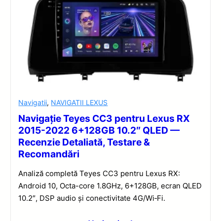
Navigatii
,
NAVIGATII LEXUS
Navigație Teyes CC3 pentru Lexus RX
2015-2022 6+128GB 10.2″ QLED —
Recenzie Detaliată, Testare &
Recomandări
Analiză completă Teyes CC3 pentru Lexus RX:
Android 10, Octa-core 1.8GHz, 6+128GB, ecran QLED
10.2″, DSP audio și conectivitate 4G/Wi‑Fi.