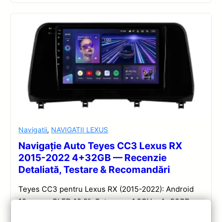
Navigatii
,
NAVIGATII LEXUS
Navigație Auto Teyes CC3 Lexus RX
2015-2022 4+32GB — Recenzie
Detaliată, Testare & Recomandări
Teyes CC3 pentru Lexus RX (2015-2022): Android
10, ecran QLED 10.2″, Octa-core 1.8GHz, 4+32GB,
DSP și conectivitate wireless pentru o experiență