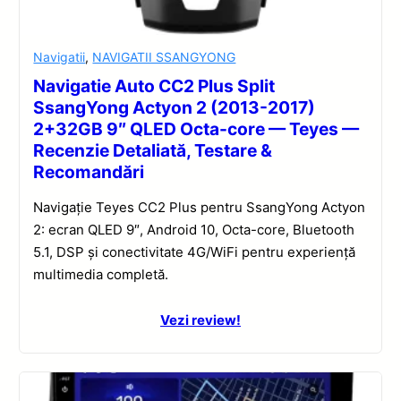
Navigatii
,
NAVIGATII SSANGYONG
Navigatie Auto CC2 Plus Split
SsangYong Actyon 2 (2013-2017)
2+32GB 9″ QLED Octa-core — Teyes —
Recenzie Detaliată, Testare &
Recomandări
Navigație Teyes CC2 Plus pentru SsangYong Actyon
2: ecran QLED 9″, Android 10, Octa-core, Bluetooth
5.1, DSP și conectivitate 4G/WiFi pentru experiență
multimedia completă.
Vezi review!