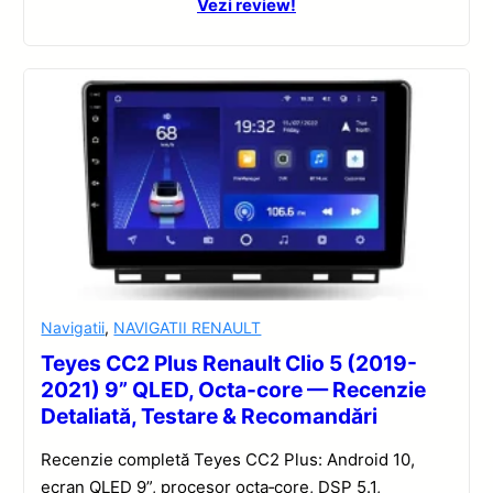
Vezi review!
Navigatii
,
NAVIGATII RENAULT
Teyes CC2 Plus Renault Clio 5 (2019-
2021) 9” QLED, Octa-core — Recenzie
Detaliată, Testare & Recomandări
Recenzie completă Teyes CC2 Plus: Android 10,
ecran QLED 9”, procesor octa‑core, DSP 5.1,