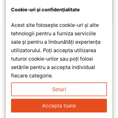
multimedia completă.
Cookie-uri și confidențialitate
Vezi review!
Acest site folosește cookie-uri și alte
tehnologii pentru a furniza serviciile
sale și pentru a îmbunătăți experiența
«
utilizatorului. Poți accepta utilizarea
Navigație Teyes CC3 2K Ford
tuturor cookie-urilor sau poți folosi
Mustang (2005–2014) —
setările pentru a accepta individual
Recenzie Detaliată, Testare &
»
fiecare categorie.
Recomandări
Navigație Auto 2K Ford
Mustang 2005-2014 10.36”
Setari
QLED Teyes CC3 — Recenzie
Detaliată, Testare &
Accepta toate
Recomandări