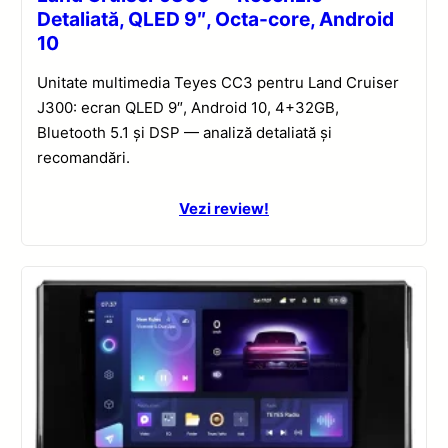
Detaliată, QLED 9″, Octa-core, Android
10
Unitate multimedia Teyes CC3 pentru Land Cruiser
J300: ecran QLED 9″, Android 10, 4+32GB,
Bluetooth 5.1 și DSP — analiză detaliată și
recomandări.
Vezi review!