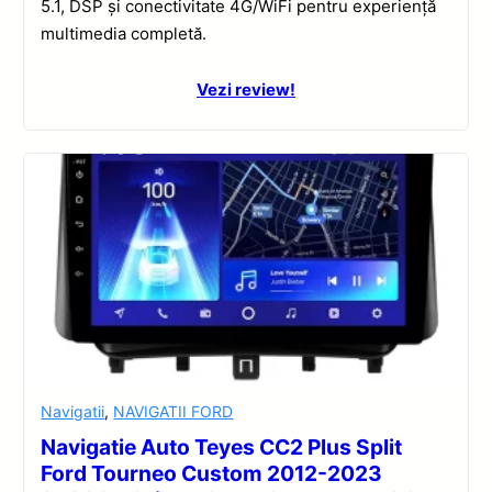
5.1, DSP și conectivitate 4G/WiFi pentru experiență
multimedia completă.
Vezi review!
Navigatii
,
NAVIGATII FORD
Navigatie Auto Teyes CC2 Plus Split
Ford Tourneo Custom 2012-2023