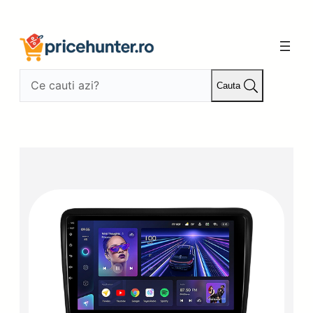
Sari
la
conținut
Cauta