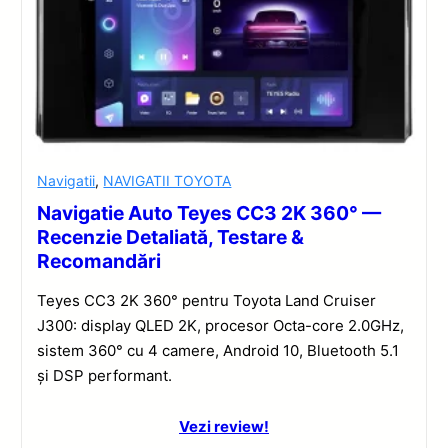
Navigatii
,
NAVIGATII TOYOTA
Navigatie Auto Teyes CC3 2K 360° —
Recenzie Detaliată, Testare &
Recomandări
Teyes CC3 2K 360° pentru Toyota Land Cruiser
J300: display QLED 2K, procesor Octa-core 2.0GHz,
sistem 360° cu 4 camere, Android 10, Bluetooth 5.1
și DSP performant.
Vezi review!