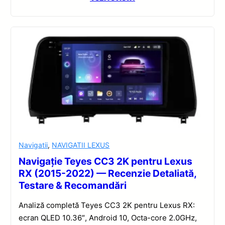
Navigatii
,
NAVIGATII LEXUS
Navigație Teyes CC3 2K pentru Lexus
RX (2015-2022) — Recenzie Detaliată,
Testare & Recomandări
Analiză completă Teyes CC3 2K pentru Lexus RX:
ecran QLED 10.36″, Android 10, Octa-core 2.0GHz,