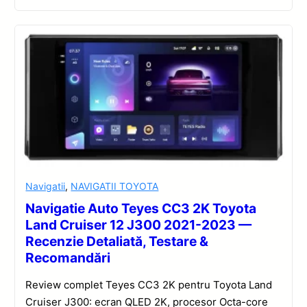
Navigatii
,
NAVIGATII TOYOTA
Navigatie Auto Teyes CC3 2K Toyota
Land Cruiser 12 J300 2021-2023 —
Recenzie Detaliată, Testare &
Recomandări
Review complet Teyes CC3 2K pentru Toyota Land
Cruiser J300: ecran QLED 2K, procesor Octa-core