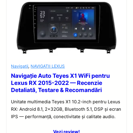
Navigatii
,
NAVIGATII LEXUS
Navigație Auto Teyes X1 WiFi pentru
Lexus RX 2015-2022 — Recenzie
Detaliată, Testare & Recomandări
Unitate multimedia Teyes X1 10.2-inch pentru Lexus
RX: Android 8.1, 2+32GB, Bluetooth 5.1, DSP și ecran
IPS — performanță, conectivitate și calitate audio.
Vezi review!