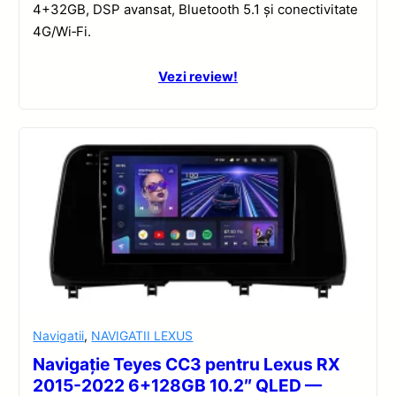
4+32GB, DSP avansat, Bluetooth 5.1 și conectivitate
4G/Wi‑Fi.
Vezi review!
Navigatii
,
NAVIGATII LEXUS
Navigație Teyes CC3 pentru Lexus RX
2015-2022 6+128GB 10.2″ QLED —