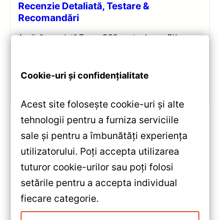
Recenzie Detaliată, Testare &
Recomandări
Analiză completă Teyes CC3 pentru Lexus RX:
Android 10, Octa-core 1.8GHz, 6+128GB, ecran QLED
10.2″, DSP audio și conectivitate 4G/Wi‑Fi.
Cookie-uri și confidențialitate
Vezi review!
Acest site folosește cookie-uri și alte
tehnologii pentru a furniza serviciile
sale și pentru a îmbunătăți experiența
«
utilizatorului. Poți accepta utilizarea
Navigatie Auto Teyes CC3L
tuturor cookie-urilor sau poți folosi
WiFi Ford F150 2015-2020 —
setările pentru a accepta individual
Recenzie Detaliată, Testare &
»
fiecare categorie.
Recomandări
Navigație Teyes CC3 2K Ford