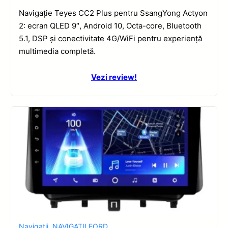
Navigație Teyes CC2 Plus pentru SsangYong Actyon
2: ecran QLED 9″, Android 10, Octa-core, Bluetooth
5.1, DSP și conectivitate 4G/WiFi pentru experiență
multimedia completă.
Vezi review!
Navigatii
,
NAVIGATII FORD