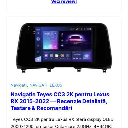
Vezi review!
Navigatii
,
NAVIGATII LEXUS
Navigație Teyes CC3 2K pentru Lexus
RX 2015-2022 — Recenzie Detaliată,
Testare & Recomandări
Teyes CC3 2K pentru Lexus RX oferă display QLED
2000×1200, procesor Octa-core 2.0GHz, 4+64GB,