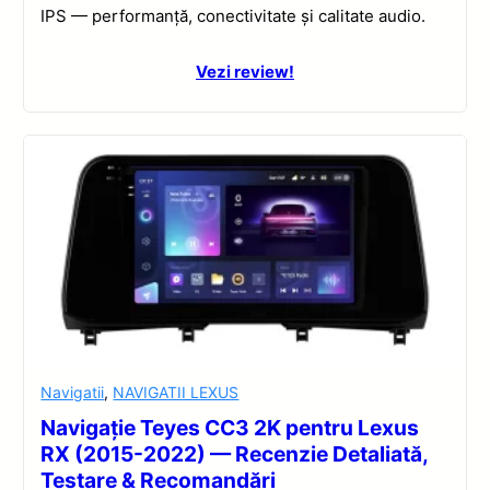
IPS — performanță, conectivitate și calitate audio.
Vezi review!
Navigatii
,
NAVIGATII LEXUS
Navigație Teyes CC3 2K pentru Lexus
RX (2015-2022) — Recenzie Detaliată,
Testare & Recomandări