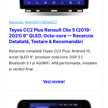
Navigatii
,
NAVIGATII RENAULT
Teyes CC2 Plus Renault Clio 5 (2019-
2021) 9” QLED, Octa-core — Recenzie
Detaliată, Testare & Recomandări
Recenzie completă Teyes CC2 Plus: Android 10,
ecran QLED 9”, procesor octa‑core, DSP 5.1,
Bluetooth 5.1 și 4G/WiFi. Află performanțe, instalare
și verdict final.
Vezi review!