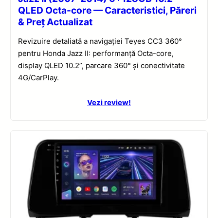
QLED Octa-core — Caracteristici, Păreri
& Preț Actualizat
Revizuire detaliată a navigației Teyes CC3 360°
pentru Honda Jazz II: performanță Octa-core,
display QLED 10.2”, parcare 360° și conectivitate
4G/CarPlay.
Vezi review!