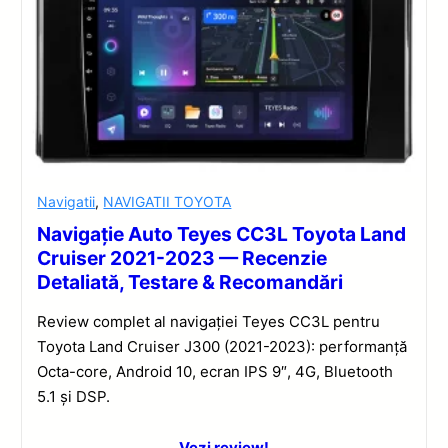
Navigatii
,
NAVIGATII TOYOTA
Navigație Auto Teyes CC3L Toyota Land
Cruiser 2021-2023 — Recenzie
Detaliată, Testare & Recomandări
Review complet al navigației Teyes CC3L pentru
Toyota Land Cruiser J300 (2021-2023): performanță
Octa-core, Android 10, ecran IPS 9″, 4G, Bluetooth
5.1 și DSP.
Vezi review!