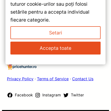
tuturor cookie-urilor sau poți folosi
HR-V (2015-2022) 9″ 2+32GB
setările pentru a accepta individual
Octa-core — Teyes Recenzie
»
fiecare categorie.
Detaliată, Testare &
Navigație Auto Teyes X1 9”
Recomandări
(2+32GB) pentru Volkswagen
Setari
New Beetle — Recenzie
Detaliată & Recomandări
Accepta toate
Privacy Policy
·
Terms of Service
·
Contact Us
Facebook
Instagram
Twitter