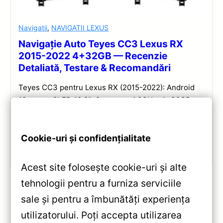
Navigatii
,
NAVIGATII LEXUS
Navigație Auto Teyes CC3 Lexus RX
2015-2022 4+32GB — Recenzie
Detaliată, Testare & Recomandări
Teyes CC3 pentru Lexus RX (2015-2022): Android
10, ecran QLED 10.2″, Octa-core 1.8GHz, 4+32GB,
DSP și conectivitate wireless pentru o experiență
multimedia completă.
Cookie-uri și confidențialitate
Vezi review!
Acest site folosește cookie-uri și alte
tehnologii pentru a furniza serviciile
sale și pentru a îmbunătăți experiența
«
utilizatorului. Poți accepta utilizarea
Navigație Auto X1 4G Honda