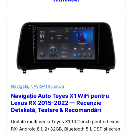
Navigatii
,
NAVIGATII LEXUS
Navigație Auto Teyes X1 WiFi pentru
Lexus RX 2015-2022 — Recenzie
Detaliată, Testare & Recomandări
Unitate multimedia Teyes X1 10.2-inch pentru Lexus
RX: Android 8.1, 2+32GB, Bluetooth 5.1, DSP și ecran