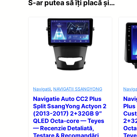
S-ar putea să îți placă și…
Navigatii
,
NAVIGATII SSANGYONG
Naviga
Navigatie Auto CC2 Plus
Navi
Split SsangYong Actyon 2
Plus
(2013-2017) 2+32GB 9″
Cus
QLED Octa-core — Teyes
2+32
— Recenzie Detaliată,
Octa
Testare & Recomandări
Teye