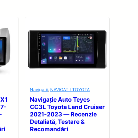
Navigatii
,
NAVIGATII TOYOTA
 X1
Navigație Auto Teyes
07-
CC3L Toyota Land Cruiser
—
2021-2023 — Recenzie
Detaliată, Testare &
ri
Recomandări