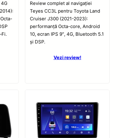
1 4G
Review complet al navigației
2014):
Teyes CC3L pentru Toyota Land
 Octa-
Cruiser J300 (2021-2023):
 DSP
performanță Octa-core, Android
‑Fi.
10, ecran IPS 9″, 4G, Bluetooth 5.1
și DSP.
Vezi review!