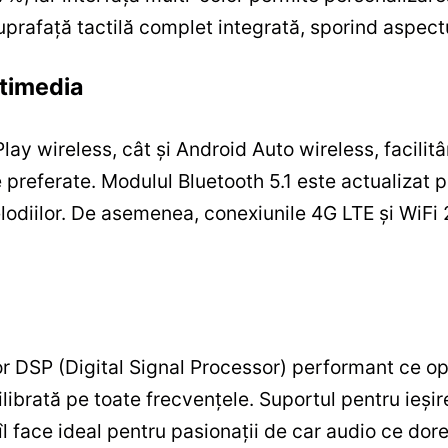
prafață tactilă complet integrată, sporind aspectu
ltimedia
ay wireless, cât și Android Auto wireless, facilitâ
le preferate. Modulul Bluetooth 5.1 este actualizat 
elodiilor. De asemenea, conexiunile 4G LTE și WiFi
 DSP (Digital Signal Processor) performant ce op
ilibrată pe toate frecvențele. Suportul pentru ieși
, îl face ideal pentru pasionații de car audio ce do