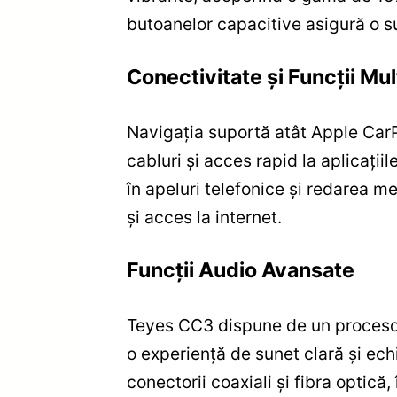
butoanelor capacitive asigură o su
Conectivitate și Funcții Mu
Navigația suportă atât Apple CarPl
cabluri și acces rapid la aplicații
în apeluri telefonice și redarea m
și acces la internet.
Funcții Audio Avansate
Teyes CC3 dispune de un procesor
o experiență de sunet clară și ech
conectorii coaxiali și fibra optică