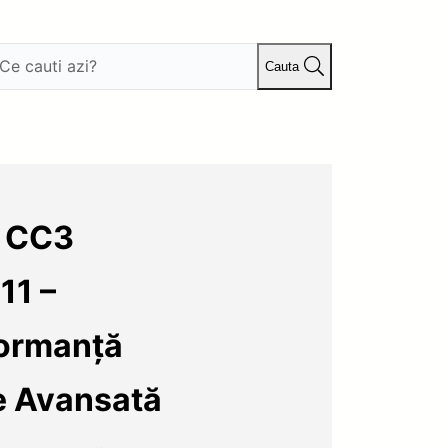
Cauta
s CC3
11 –
formanță
e Avansată