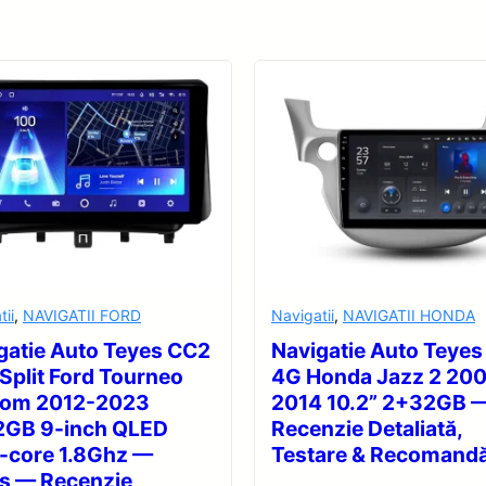
tii
,
NAVIGATII FORD
Navigatii
,
NAVIGATII HONDA
gatie Auto Teyes CC2
Navigatie Auto Teyes
 Split Ford Tourneo
4G Honda Jazz 2 20
tom 2012-2023
2014 10.2” 2+32GB 
GB 9-inch QLED
Recenzie Detaliată,
-core 1.8Ghz —
Testare & Recomandă
s — Recenzie