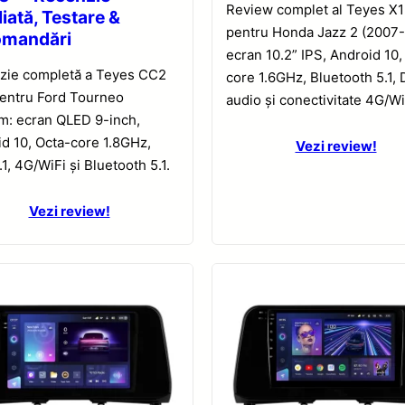
Review complet al Teyes X
iată, Testare &
pentru Honda Jazz 2 (2007-
omandări
ecran 10.2” IPS, Android 10,
zie completă a Teyes CC2
core 1.6GHz, Bluetooth 5.1,
pentru Ford Tourneo
audio și conectivitate 4G/Wi
m: ecran QLED 9-inch,
d 10, Octa-core 1.8GHz,
Vezi review!
1, 4G/WiFi și Bluetooth 5.1.
Vezi review!