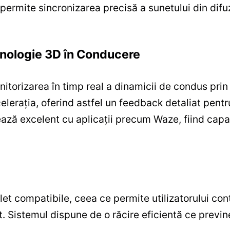
permite sincronizarea precisă a sunetului din difu
ehnologie 3D în Conducere
itorizarea în timp real a dinamicii de condus prin
celerația, oferind astfel un feedback detaliat pent
ză excelent cu aplicații precum Waze, fiind capab
 compatibile, ceea ce permite utilizatorului contro
t. Sistemul dispune de o răcire eficientă ce previne