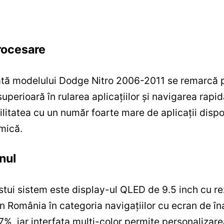
rocesare
tă modelului Dodge Nitro 2006-2011 se remarcă p
perioară în rularea aplicațiilor și navigarea rapi
litatea cu un număr foarte mare de aplicații dispo
amică.
nul
stui sistem este display-ul QLED de 9.5 inch cu re
in România în categoria navigațiilor cu ecran de înal
%, iar interfața multi-color permite personalizare