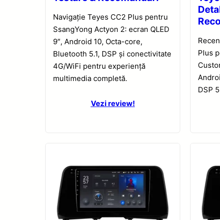
Detal
Navigație Teyes CC2 Plus pentru
Rec
SsangYong Actyon 2: ecran QLED
Recen
9″, Android 10, Octa-core,
Plus 
Bluetooth 5.1, DSP și conectivitate
Custo
4G/WiFi pentru experiență
Androi
multimedia completă.
DSP 5.
Vezi review!