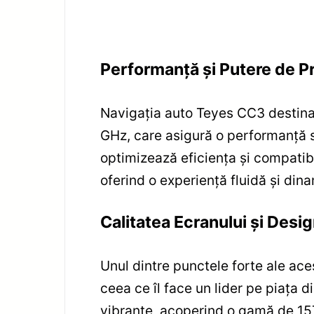
Performanță și Putere de P
Navigația auto Teyes CC3 destina
GHz, care asigură o performanță su
optimizează eficiența și compatibi
oferind o experiență fluidă și din
Calitatea Ecranului și Desig
Unul dintre punctele forte ale ace
ceea ce îl face un lider pe piața d
vibrante, acoperind o gamă de 157