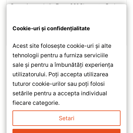
Recenzie completă a Teyes CC2 Plus pentru Ford
Tourneo Custom: ecran QLED 9-inch, Android 10,
Octa-core 1.8GHz, DSP 5.1, 4G/WiFi și Bluetooth 5.1.
Cookie-uri și confidențialitate
Vezi review!
Acest site folosește cookie-uri și alte
tehnologii pentru a furniza serviciile
sale și pentru a îmbunătăți experiența
«
utilizatorului. Poți accepta utilizarea
Navigație Auto Teyes CC3 Opel
tuturor cookie-urilor sau poți folosi
Astra K 9″ 6+128GB QLED —
setările pentru a accepta individual
Recenzie Detaliată, Testare &
»
fiecare categorie.
Recomandări
Navigatie Auto Teyes X1 4G
Opel Astra K 2015-2022
Setari
2+32GB 9″ IPS Octa-core