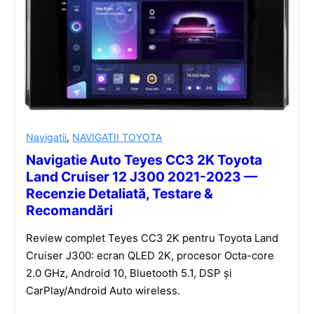
Navigatii
,
NAVIGATII TOYOTA
Navigatie Auto Teyes CC3 2K Toyota
Land Cruiser 12 J300 2021-2023 —
Recenzie Detaliată, Testare &
Recomandări
Review complet Teyes CC3 2K pentru Toyota Land
Cruiser J300: ecran QLED 2K, procesor Octa-core
2.0 GHz, Android 10, Bluetooth 5.1, DSP și
CarPlay/Android Auto wireless.