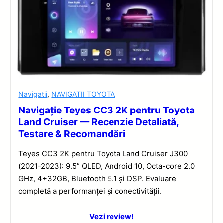
Navigatii
,
NAVIGATII TOYOTA
Navigație Teyes CC3 2K pentru Toyota
Land Cruiser — Recenzie Detaliată,
Testare & Recomandări
Teyes CC3 2K pentru Toyota Land Cruiser J300
(2021-2023): 9.5” QLED, Android 10, Octa-core 2.0
GHz, 4+32GB, Bluetooth 5.1 și DSP. Evaluare
completă a performanței și conectivității.
Vezi review!