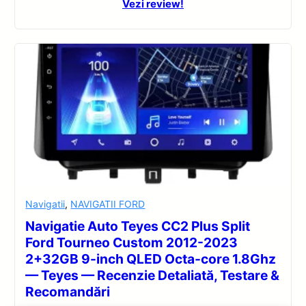
Vezi review!
Navigatii
,
NAVIGATII FORD
Navigatie Auto Teyes CC2 Plus Split
Ford Tourneo Custom 2012-2023
2+32GB 9-inch QLED Octa-core 1.8Ghz
— Teyes — Recenzie Detaliată, Testare &
Recomandări