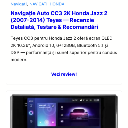
Navigatii
,
NAVIGATII HONDA
Navigație Auto CC3 2K Honda Jazz 2
(2007-2014) Teyes — Recenzie
Detaliată, Testare & Recomandări
Teyes CC3 pentru Honda Jazz 2 oferă ecran QLED
2K 10.36″, Android 10, 6+128GB, Bluetooth 5.1 și
DSP — performanță și sunet superior pentru condus
modern.
Vezi review!