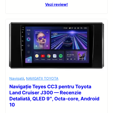
Vezi review!
Navigatii
,
NAVIGATII TOYOTA
Navigație Teyes CC3 pentru Toyota
Land Cruiser J300 — Recenzie
Detaliată, QLED 9″, Octa-core, Android
10