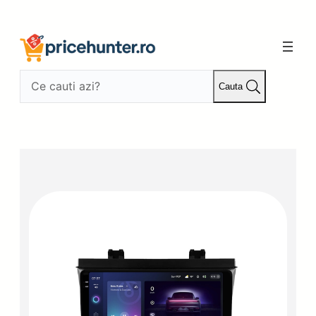
Sari
la
conținut
Cauta