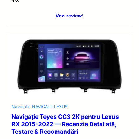
Vezi review!
Navigatii
,
NAVIGATII LEXUS
Navigație Teyes CC3 2K pentru Lexus
RX 2015-2022 — Recenzie Detaliată,
Testare & Recomandări