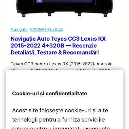
Navigatii
,
NAVIGATII LEXUS
Navigație Auto Teyes CC3 Lexus RX
2015-2022 4+32GB — Recenzie
Detaliată, Testare & Recomandări
Teyes CC3 pentru Lexus RX (2015-2022): Android
10, ecran QLED 10.2″, Octa-core 1.8GHz, 4+32GB,
DSP și conectivitate wireless pentru o experiență
multimedia completă.
Cookie-uri și confidențialitate
Vezi review!
Acest site folosește cookie-uri și alte
tehnologii pentru a furniza serviciile
sale și pentru a îmbunătăți experiența