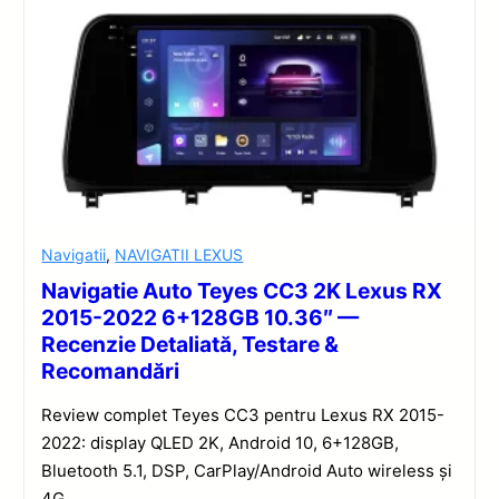
Navigatii
,
NAVIGATII LEXUS
Navigatie Auto Teyes CC3 2K Lexus RX
2015-2022 6+128GB 10.36″ —
Recenzie Detaliată, Testare &
Recomandări
Review complet Teyes CC3 pentru Lexus RX 2015-
2022: display QLED 2K, Android 10, 6+128GB,
Bluetooth 5.1, DSP, CarPlay/Android Auto wireless și
4G.