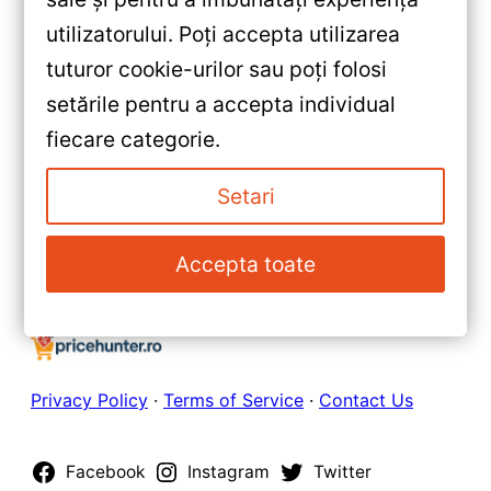
«
utilizatorului. Poți accepta utilizarea
Navigatie Teyes CC3 2K 9.5″
tuturor cookie-urilor sau poți folosi
QLED 6+128GB Nissan Qashqai
setările pentru a accepta individual
— Recenzie Detaliată, Testare &
»
fiecare categorie.
Recomandări
Navigatie Auto Teyes CC3L
WiFi Iveco Daily 2023-2024 —
Setari
Recenzie Detaliată, Testare &
Recomandări
Accepta toate
Privacy Policy
·
Terms of Service
·
Contact Us
Facebook
Instagram
Twitter