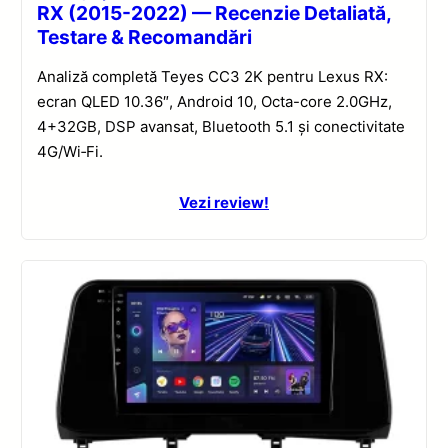
RX (2015-2022) — Recenzie Detaliată,
Testare & Recomandări
Analiză completă Teyes CC3 2K pentru Lexus RX:
ecran QLED 10.36″, Android 10, Octa-core 2.0GHz,
4+32GB, DSP avansat, Bluetooth 5.1 și conectivitate
4G/Wi‑Fi.
Vezi review!