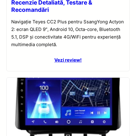
Recenzie Detaliată, Testare &
Recomandări
Navigație Teyes CC2 Plus pentru SsangYong Actyon
2: ecran QLED 9″, Android 10, Octa-core, Bluetooth
5.1, DSP și conectivitate 4G/WiFi pentru experiență
multimedia completă.
Vezi review!