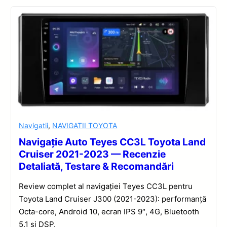
Navigatii
,
NAVIGATII TOYOTA
Navigație Auto Teyes CC3L Toyota Land
Cruiser 2021-2023 — Recenzie
Detaliată, Testare & Recomandări
Review complet al navigației Teyes CC3L pentru
Toyota Land Cruiser J300 (2021-2023): performanță
Octa-core, Android 10, ecran IPS 9″, 4G, Bluetooth
5.1 și DSP.