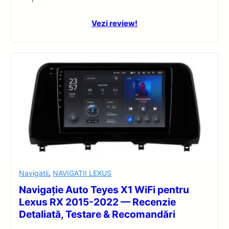
Vezi review!
Navigatii
,
NAVIGATII LEXUS
Navigație Auto Teyes X1 WiFi pentru
Lexus RX 2015-2022 — Recenzie
Detaliată, Testare & Recomandări