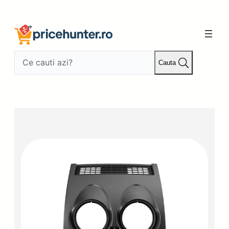
Sari
la
conținut
Cauta