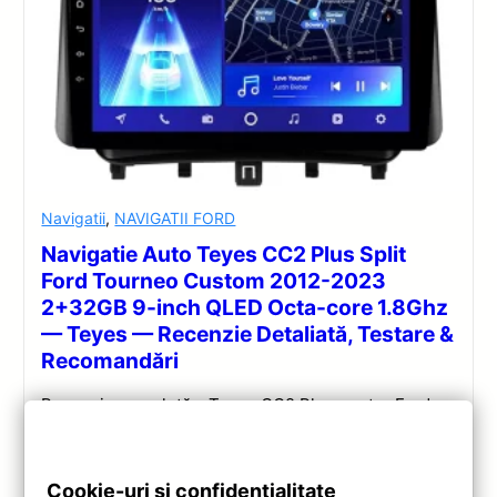
Navigatii
,
NAVIGATII FORD
Navigatie Auto Teyes CC2 Plus Split
Ford Tourneo Custom 2012-2023
2+32GB 9-inch QLED Octa-core 1.8Ghz
— Teyes — Recenzie Detaliată, Testare &
Recomandări
Recenzie completă a Teyes CC2 Plus pentru Ford
Tourneo Custom: ecran QLED 9-inch, Android 10,
Octa-core 1.8GHz, DSP 5.1, 4G/WiFi și Bluetooth 5.1.
Cookie-uri și confidențialitate