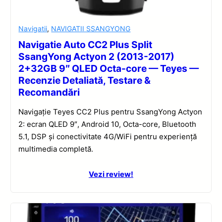
Navigatii
,
NAVIGATII SSANGYONG
Navigatie Auto CC2 Plus Split
SsangYong Actyon 2 (2013-2017)
2+32GB 9″ QLED Octa-core — Teyes —
Recenzie Detaliată, Testare &
Recomandări
Navigație Teyes CC2 Plus pentru SsangYong Actyon
2: ecran QLED 9″, Android 10, Octa-core, Bluetooth
5.1, DSP și conectivitate 4G/WiFi pentru experiență
multimedia completă.
Vezi review!