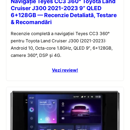
Navigație Teyes CC3 360° Toyota Land
Cruiser J300 2021-2023 9” QLED
6+128GB — Recenzie Detaliată, Testare
& Recomandări
Recenzie completă a navigației Teyes CC3 360°
pentru Toyota Land Cruiser J300 (2021-2023):
Android 10, Octa-core 1.8GHz, QLED 9″, 6+128GB,
camere 360°, DSP și 4G.
Vezi review!