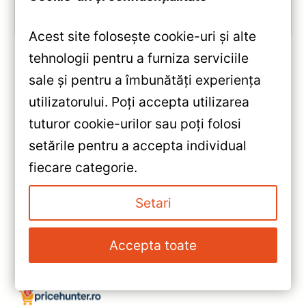
Vezi review!
Acest site folosește cookie-uri și alte
tehnologii pentru a furniza serviciile
sale și pentru a îmbunătăți experiența
«
utilizatorului. Poți accepta utilizarea
Navigație Auto Teyes CC2 Plus
tuturor cookie-urilor sau poți folosi
9″ QLED 4+64GB (Smart
setările pentru a accepta individual
ForTwo 2007-2014) — Recenzie
»
fiecare categorie.
Detaliată, Testare &
Navigație Teyes Lux One 360°
Recomandări
pentru Toyota Land Cruiser
Setari
Prado 150 — Recenzie
Detaliată, Testare &
Accepta toate
Recomandări