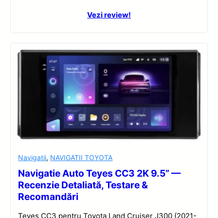
Vezi review!
Navigatii
,
NAVIGATII TOYOTA
Navigatie Auto Teyes CC3 2K 9.5” —
Recenzie Detaliată, Testare &
Recomandări
Teyes CC3 pentru Toyota Land Cruiser J300 (2021-