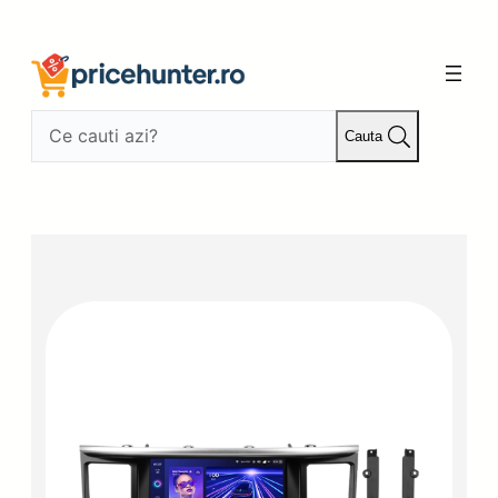
Sari
la
conținut
Cauta