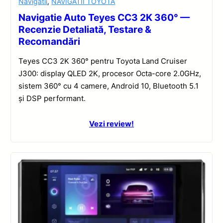
Navigatii
,
NAVIGATII TOYOTA
Navigatie Auto Teyes CC3 2K 360° —
Recenzie Detaliată, Testare &
Recomandări
Teyes CC3 2K 360° pentru Toyota Land Cruiser
J300: display QLED 2K, procesor Octa-core 2.0GHz,
sistem 360° cu 4 camere, Android 10, Bluetooth 5.1
și DSP performant.
Vezi review!