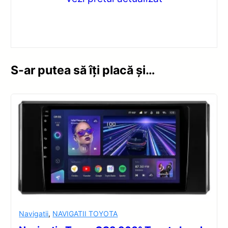
S-ar putea să îți placă și…
Navigatii
,
NAVIGATII TOYOTA