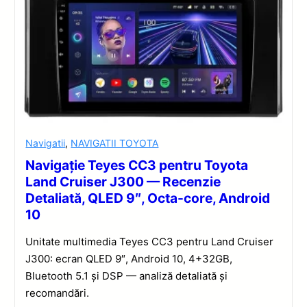
Navigatii
,
NAVIGATII TOYOTA
Navigație Teyes CC3 pentru Toyota
Land Cruiser J300 — Recenzie
Detaliată, QLED 9″, Octa-core, Android
10
Unitate multimedia Teyes CC3 pentru Land Cruiser
J300: ecran QLED 9″, Android 10, 4+32GB,
Bluetooth 5.1 și DSP — analiză detaliată și
recomandări.