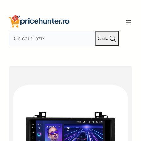
Sari
la
conținut
Cauta