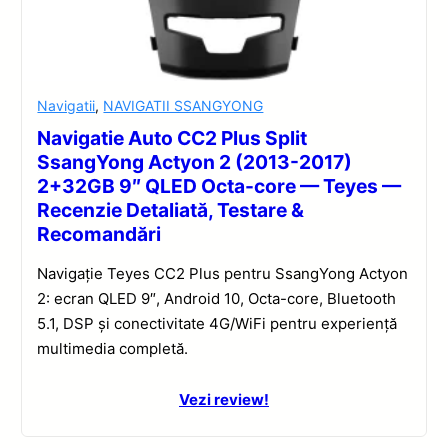
Navigatii
,
NAVIGATII SSANGYONG
Navigatie Auto CC2 Plus Split
SsangYong Actyon 2 (2013-2017)
2+32GB 9″ QLED Octa-core — Teyes —
Recenzie Detaliată, Testare &
Recomandări
Navigație Teyes CC2 Plus pentru SsangYong Actyon
2: ecran QLED 9″, Android 10, Octa-core, Bluetooth
5.1, DSP și conectivitate 4G/WiFi pentru experiență
multimedia completă.
Vezi review!