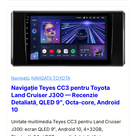
Navigatii
,
NAVIGATII TOYOTA
Navigație Teyes CC3 pentru Toyota
Land Cruiser J300 — Recenzie
Detaliată, QLED 9″, Octa-core, Android
10
Unitate multimedia Teyes CC3 pentru Land Cruiser
J300: ecran QLED 9″, Android 10, 4+32GB,