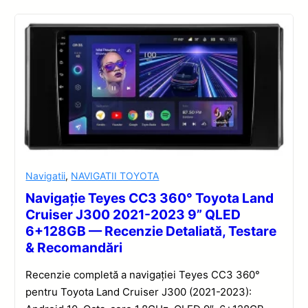
Navigatii
,
NAVIGATII TOYOTA
Navigație Teyes CC3 360° Toyota Land
Cruiser J300 2021-2023 9” QLED
6+128GB — Recenzie Detaliată, Testare
& Recomandări
Recenzie completă a navigației Teyes CC3 360°
pentru Toyota Land Cruiser J300 (2021-2023):