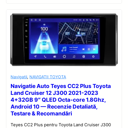
Navigatii
,
NAVIGATII TOYOTA
Navigatie Auto Teyes CC2 Plus Toyota
Land Cruiser 12 J300 2021-2023
4+32GB 9″ QLED Octa-core 1.8Ghz,
Android 10 — Recenzie Detaliată,
Testare & Recomandări
Teyes CC2 Plus pentru Toyota Land Cruiser J300