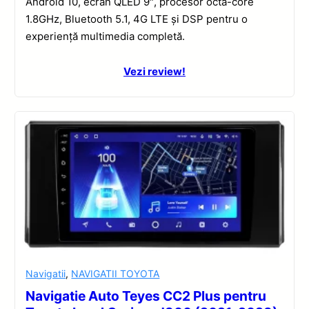
Android 10, ecran QLED 9″, procesor octa-core
1.8GHz, Bluetooth 5.1, 4G LTE și DSP pentru o
experiență multimedia completă.
Vezi review!
Navigatii
,
NAVIGATII TOYOTA
Navigatie Auto Teyes CC2 Plus pentru