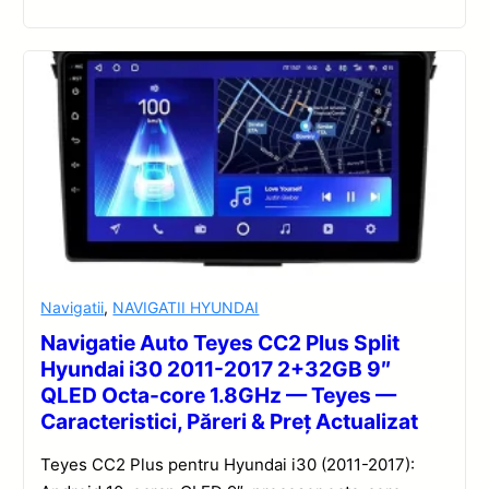
Navigatii
,
NAVIGATII HYUNDAI
Navigatie Auto Teyes CC2 Plus Split
Hyundai i30 2011-2017 2+32GB 9″
QLED Octa-core 1.8GHz — Teyes —
Caracteristici, Păreri & Preț Actualizat
Teyes CC2 Plus pentru Hyundai i30 (2011-2017):