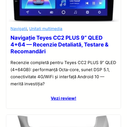
Navigatii
,
Unitati multimedia
Navigație Teyes CC2 PLUS 9” QLED
4+64 — Recenzie Detaliată, Testare &
Recomandări
Recenzie completă pentru Teyes CC2 PLUS 9” QLED
(4+64GB): performanță Octa-core, sunet DSP 5.1,
conectivitate 4G/WiFi și interfață Android 10 —
merită investiția?
Vezi review!