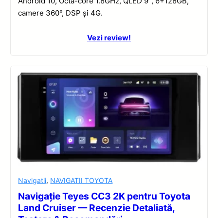
Android 10, Octa-core 1.8GHz, QLED 9″, 6+128GB,
camere 360°, DSP și 4G.
Vezi review!
Navigatii
,
NAVIGATII TOYOTA
Navigație Teyes CC3 2K pentru Toyota
Land Cruiser — Recenzie Detaliată,