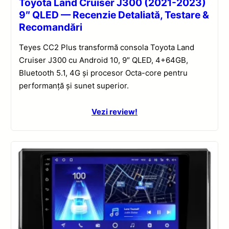
Toyota Land Cruiser J300 (2021-2023)
9″ QLED — Recenzie Detaliată, Testare &
Recomandări
Teyes CC2 Plus transformă consola Toyota Land
Cruiser J300 cu Android 10, 9″ QLED, 4+64GB,
Bluetooth 5.1, 4G și procesor Octa-core pentru
performanță și sunet superior.
Vezi review!