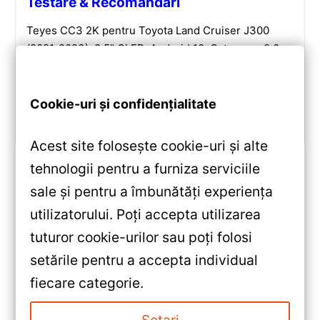
Testare & Recomandări
Teyes CC3 2K pentru Toyota Land Cruiser J300
(2021-2023): 9.5” QLED, Android 10, Octa-core 2.0
GHz, 4+32GB, Bluetooth 5.1 și DSP. Evaluare
completă a performanței și conectivității.
Cookie-uri și confidențialitate
Vezi review!
Acest site folosește cookie-uri și alte
tehnologii pentru a furniza serviciile
sale și pentru a îmbunătăți experiența
«
utilizatorului. Poți accepta utilizarea
Navigație Teyes CC3 Jeep
tuturor cookie-urilor sau poți folosi
Grand Cherokee (2013-2020)
setările pentru a accepta individual
— Recenzie Detaliată, Testare &
»
fiecare categorie.
Recomandări
Navigație Teyes CC3 Kia
Sorento 2010-2015 9″ QLED