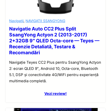
Navigatii
,
NAVIGATII SSANGYONG
Navigatie Auto CC2 Plus Split
SsangYong Actyon 2 (2013-2017)
2+32GB 9″ QLED Octa-core — Teyes —
Recenzie Detaliată, Testare &
Recomandări
Navigație Teyes CC2 Plus pentru SsangYong Actyon
2: ecran QLED 9″, Android 10, Octa-core, Bluetooth
5.1, DSP și conectivitate 4G/WiFi pentru experiență
multimedia completă.
Vezi review!