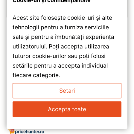
Cookie-uri și confidențialitate
Vezi review!
Acest site folosește cookie-uri și alte
tehnologii pentru a furniza serviciile
sale și pentru a îmbunătăți experiența
«
utilizatorului. Poți accepta utilizarea
Navigatie Auto Teyes CC3 2K
tuturor cookie-urilor sau poți folosi
360° Dodge Avenger 2007-
setările pentru a accepta individual
2010 — Recenzie Detaliată,
»
fiecare categorie.
Testare & Recomandări
Navigație Auto Teyes CC3 360°
Dodge Avenger 2007-2010 —
Setari
Recenzie Detaliată,
Performanță Octa-Core &
Accepta toate
Sistem 360°