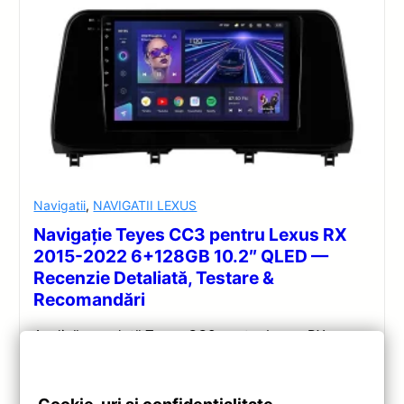
Navigatii
,
NAVIGATII LEXUS
Navigație Teyes CC3 pentru Lexus RX
2015-2022 6+128GB 10.2″ QLED —
Recenzie Detaliată, Testare &
Recomandări
Analiză completă Teyes CC3 pentru Lexus RX:
Android 10, Octa-core 1.8GHz, 6+128GB, ecran QLED
10.2″, DSP audio și conectivitate 4G/Wi‑Fi.