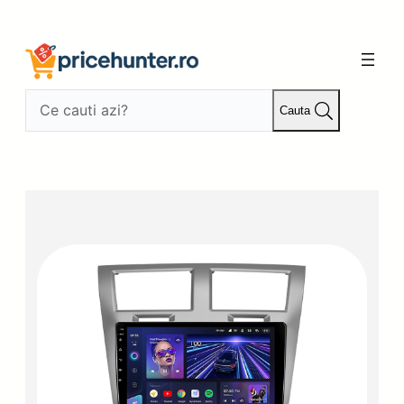
Sari
la
conținut
Cauta