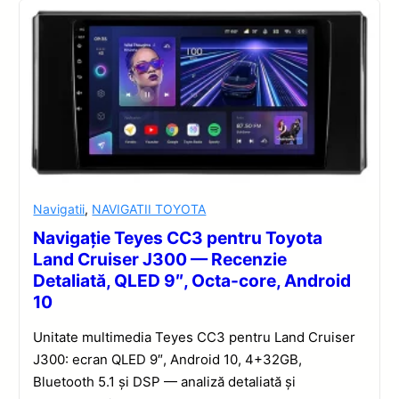
Navigatii
,
NAVIGATII TOYOTA
Navigație Teyes CC3 pentru Toyota
Land Cruiser J300 — Recenzie
Detaliată, QLED 9″, Octa-core, Android
10
Unitate multimedia Teyes CC3 pentru Land Cruiser
J300: ecran QLED 9″, Android 10, 4+32GB,
Bluetooth 5.1 și DSP — analiză detaliată și