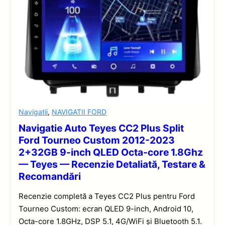
Navigatii
,
NAVIGATII FORD
Navigatie Auto Teyes CC2 Plus Split
Ford Tourneo Custom 2012-2023
2+32GB 9-inch QLED Octa-core 1.8Ghz
— Teyes — Recenzie Detaliată, Testare &
Recomandări
Recenzie completă a Teyes CC2 Plus pentru Ford
Tourneo Custom: ecran QLED 9-inch, Android 10,
Octa-core 1.8GHz, DSP 5.1, 4G/WiFi și Bluetooth 5.1.