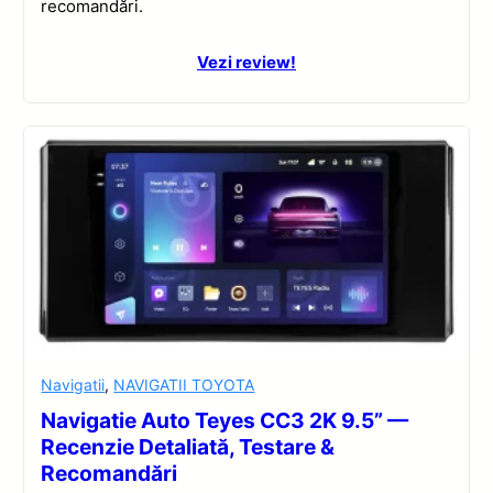
recomandări.
Vezi review!
Navigatii
,
NAVIGATII TOYOTA
Navigatie Auto Teyes CC3 2K 9.5” —
Recenzie Detaliată, Testare &
Recomandări