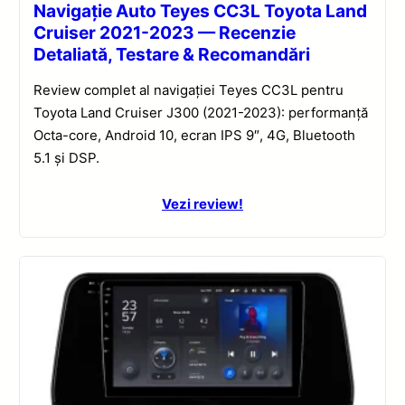
Navigație Auto Teyes CC3L Toyota Land
Cruiser 2021-2023 — Recenzie
Detaliată, Testare & Recomandări
Review complet al navigației Teyes CC3L pentru
Toyota Land Cruiser J300 (2021-2023): performanță
Octa-core, Android 10, ecran IPS 9″, 4G, Bluetooth
5.1 și DSP.
Vezi review!