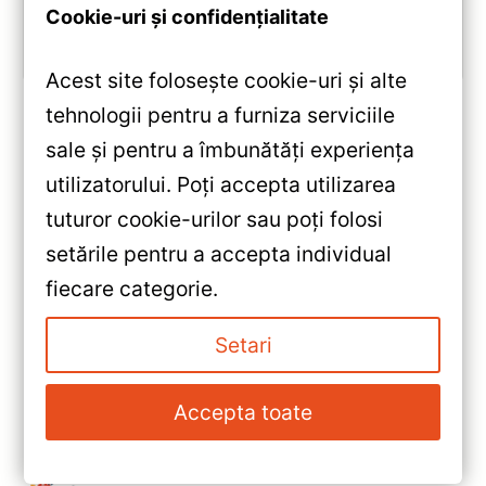
Cookie-uri și confidențialitate
Vezi review!
Acest site folosește cookie-uri și alte
tehnologii pentru a furniza serviciile
sale și pentru a îmbunătăți experiența
«
utilizatorului. Poți accepta utilizarea
Navigație Auto Teyes CC2 Plus
tuturor cookie-urilor sau poți folosi
pentru Nissan Pathfinder 2005-
setările pentru a accepta individual
2012 — Recenzie Detaliată,
»
fiecare categorie.
Testare & Recomandări
Navigatie Auto Teyes CC3
Volkswagen Scirocco 2008-
Setari
2017 6+128GB 9\” QLED —
Recenzie Detaliată, Testare &
Accepta toate
Recomandări