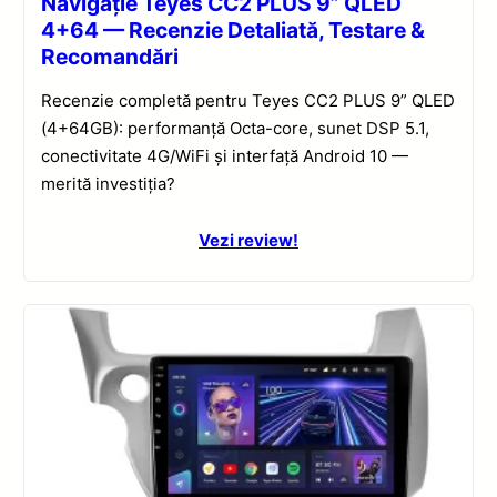
Navigație Teyes CC2 PLUS 9” QLED
4+64 — Recenzie Detaliată, Testare &
Recomandări
Recenzie completă pentru Teyes CC2 PLUS 9” QLED
(4+64GB): performanță Octa-core, sunet DSP 5.1,
conectivitate 4G/WiFi și interfață Android 10 —
merită investiția?
Vezi review!