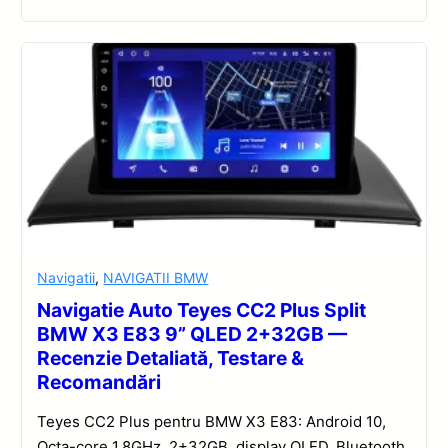
Navigatii
,
NAVIGATII BMW
Navigatie Auto Teyes CC2 Plus Split
BMW X3 E83 9” QLED 2+32GB —
Recenzie Detaliată, Testare &
Recomandări
Teyes CC2 Plus pentru BMW X3 E83: Android 10,
Octa-core 1.8GHz, 2+32GB, display QLED, Bluetooth