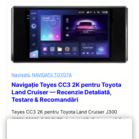
Navigatii
,
NAVIGATII TOYOTA
Navigație Teyes CC3 2K pentru Toyota
Land Cruiser — Recenzie Detaliată,
Testare & Recomandări
Teyes CC3 2K pentru Toyota Land Cruiser J300
(2021-2023): 9.5” QLED, Android 10, Octa-core 2.0
GHz, 4+32GB, Bluetooth 5.1 și DSP. Evaluare
completă a performanței și conectivității.