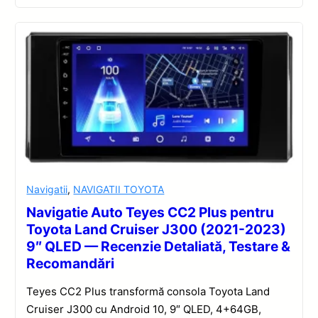
Navigatii
,
NAVIGATII TOYOTA
Navigatie Auto Teyes CC2 Plus pentru
Toyota Land Cruiser J300 (2021-2023)
9″ QLED — Recenzie Detaliată, Testare &
Recomandări
Teyes CC2 Plus transformă consola Toyota Land
Cruiser J300 cu Android 10, 9″ QLED, 4+64GB,