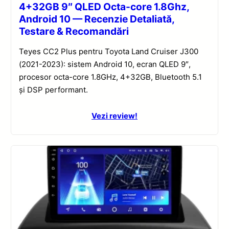
4+32GB 9″ QLED Octa-core 1.8Ghz,
Android 10 — Recenzie Detaliată,
Testare & Recomandări
Teyes CC2 Plus pentru Toyota Land Cruiser J300
(2021-2023): sistem Android 10, ecran QLED 9″,
procesor octa-core 1.8GHz, 4+32GB, Bluetooth 5.1
și DSP performant.
Vezi review!