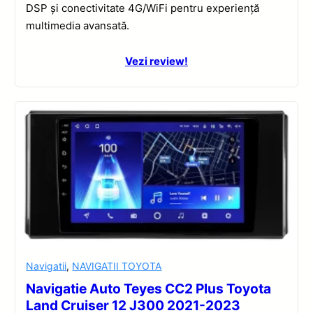
DSP și conectivitate 4G/WiFi pentru experiență
multimedia avansată.
Vezi review!
Navigatii
,
NAVIGATII TOYOTA
Navigatie Auto Teyes CC2 Plus Toyota
Land Cruiser 12 J300 2021-2023