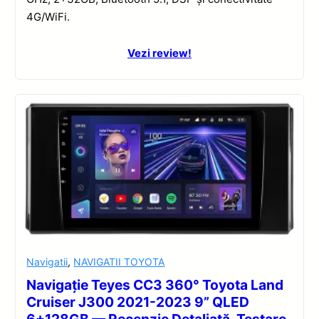
4G/WiFi.
Vezi review!
Navigatii
,
NAVIGATII TOYOTA
Navigație Teyes CC3 360° Toyota Land
Cruiser J300 2021-2023 9” QLED
6+128GB — Recenzie Detaliată, Testare