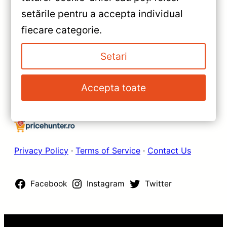
Renault Trafic 2 2001-2014
setările pentru a accepta individual
6+128GB 10.2″ QLED —
»
fiecare categorie.
Recenzie Detaliată, Testare &
Navigatie Auto Teyes CC3
Recomandări
Mercedes‑Benz Sprinter
Setari
2006‑2018 6+128GB, QLED 9″
— Recenzie Detaliată, Testare &
Accepta toate
Recomandări
Privacy Policy
·
Terms of Service
·
Contact Us
Facebook
Instagram
Twitter