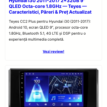
Hyundai i30 2011-2017 2+32GB 9″
QLED Octa-core 1.8GHz — Teyes —
Caracteristici, Păreri & Preț Actualizat
Teyes CC2 Plus pentru Hyundai i30 (2011-2017):
Android 10, ecran QLED 9″, procesor octa-core
1.8GHz, Bluetooth 5.1, 4G LTE și DSP pentru o
experiență multimedia completă.
Vezi review!