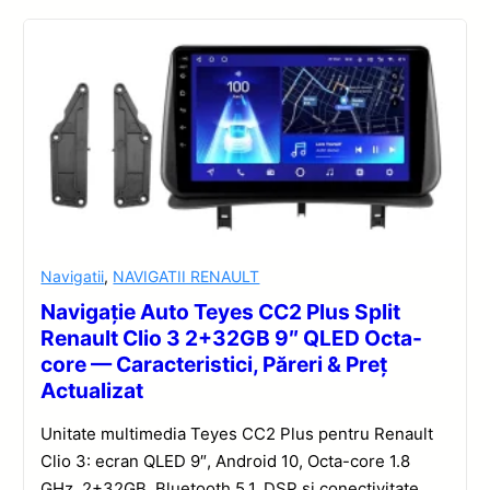
Navigatii
,
NAVIGATII RENAULT
Navigație Auto Teyes CC2 Plus Split
Renault Clio 3 2+32GB 9″ QLED Octa-
core — Caracteristici, Păreri & Preț
Actualizat
Unitate multimedia Teyes CC2 Plus pentru Renault
Clio 3: ecran QLED 9″, Android 10, Octa-core 1.8
GHz, 2+32GB, Bluetooth 5.1, DSP și conectivitate