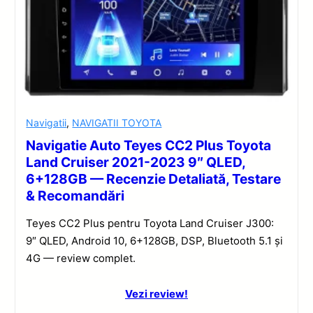
Navigatii
,
NAVIGATII TOYOTA
Navigatie Auto Teyes CC2 Plus Toyota
Land Cruiser 2021-2023 9″ QLED,
6+128GB — Recenzie Detaliată, Testare
& Recomandări
Teyes CC2 Plus pentru Toyota Land Cruiser J300:
9″ QLED, Android 10, 6+128GB, DSP, Bluetooth 5.1 și
4G — review complet.
Vezi review!