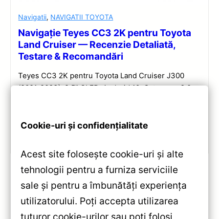
Navigatii
,
NAVIGATII TOYOTA
Navigație Teyes CC3 2K pentru Toyota
Land Cruiser — Recenzie Detaliată,
Testare & Recomandări
Teyes CC3 2K pentru Toyota Land Cruiser J300
(2021-2023): 9.5” QLED, Android 10, Octa-core 2.0
GHz, 4+32GB, Bluetooth 5.1 și DSP. Evaluare
completă a performanței și conectivității.
Cookie-uri și confidențialitate
Vezi review!
Acest site folosește cookie-uri și alte
tehnologii pentru a furniza serviciile
sale și pentru a îmbunătăți experiența
«
utilizatorului. Poți accepta utilizarea
Navigatie Auto Teyes CC2 Plus
tuturor cookie-urilor sau poți folosi