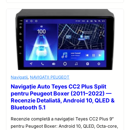
Navigatii
,
NAVIGATII PEUGEOT
Navigație Auto Teyes CC2 Plus Split
pentru Peugeot Boxer (2011–2022) —
Recenzie Detaliată, Android 10, QLED &
Bluetooth 5.1
Recenzie completă a navigației Teyes CC2 Plus 9″
pentru Peugeot Boxer: Android 10, QLED, Octa-core,