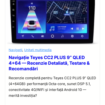
Navigatii
,
Unitati multimedia
Navigație Teyes CC2 PLUS 9” QLED
4+64 — Recenzie Detaliată, Testare &
Recomandări
Recenzie completă pentru Teyes CC2 PLUS 9” QLED
(4+64GB): performanță Octa-core, sunet DSP 5.1,
conectivitate 4G/WiFi și interfață Android 10 —
merită investiția?