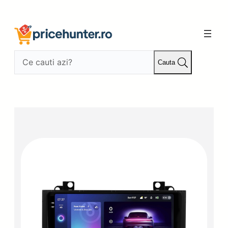
Sari
la
conținut
Cauta