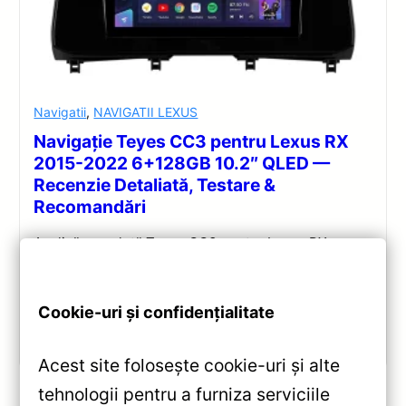
Navigatii
,
NAVIGATII LEXUS
Navigație Teyes CC3 pentru Lexus RX
2015-2022 6+128GB 10.2″ QLED —
Recenzie Detaliată, Testare &
Recomandări
Analiză completă Teyes CC3 pentru Lexus RX:
Android 10, Octa-core 1.8GHz, 6+128GB, ecran QLED
10.2″, DSP audio și conectivitate 4G/Wi‑Fi.
Cookie-uri și confidențialitate
Vezi review!
Acest site folosește cookie-uri și alte
tehnologii pentru a furniza serviciile