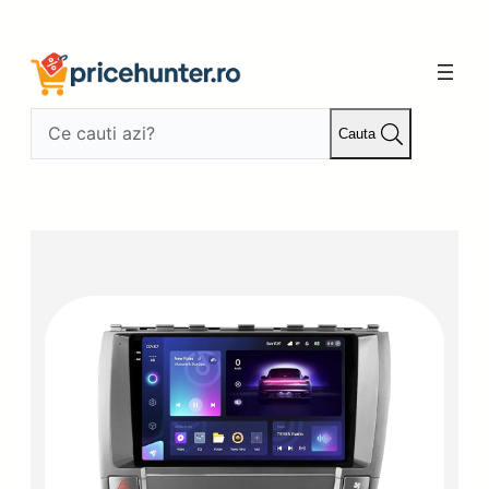
Sari
la
conținut
Cauta