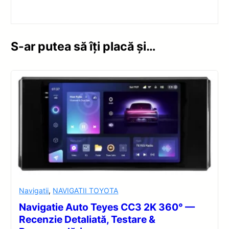
S-ar putea să îți placă și…
Navigatii
,
NAVIGATII TOYOTA
Navigatie Auto Teyes CC3 2K 360° —
Recenzie Detaliată, Testare &