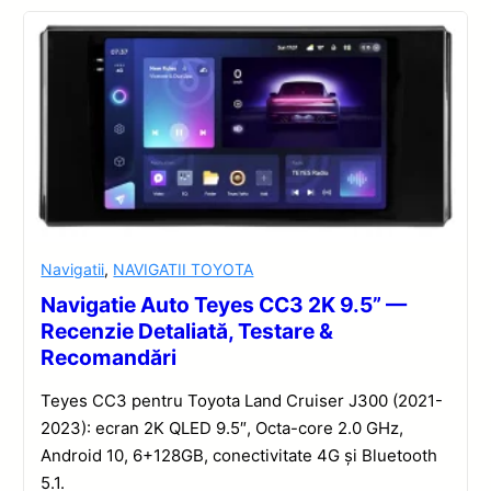
Navigatii
,
NAVIGATII TOYOTA
Navigatie Auto Teyes CC3 2K 9.5” —
Recenzie Detaliată, Testare &
Recomandări
Teyes CC3 pentru Toyota Land Cruiser J300 (2021-
2023): ecran 2K QLED 9.5″, Octa-core 2.0 GHz,
Android 10, 6+128GB, conectivitate 4G și Bluetooth
5.1.