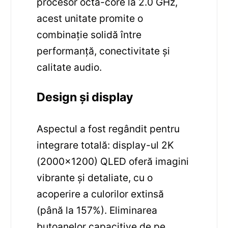
procesor octa-core la 2.0 GHz,
acest unitate promite o
combinație solidă între
performanță, conectivitate și
calitate audio.
Design și display
Aspectul a fost regândit pentru
integrare totală: display-ul 2K
(2000×1200) QLED oferă imagini
vibrante și detaliate, cu o
acoperire a culorilor extinsă
(până la 157%). Eliminarea
butoanelor capacitive de pe