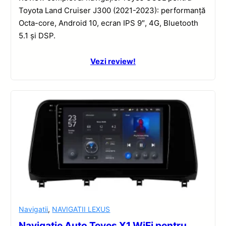
Toyota Land Cruiser J300 (2021-2023): performanță
Octa-core, Android 10, ecran IPS 9″, 4G, Bluetooth
5.1 și DSP.
Vezi review!
Navigatii
,
NAVIGATII LEXUS
Navigație Auto Teyes X1 WiFi pentru