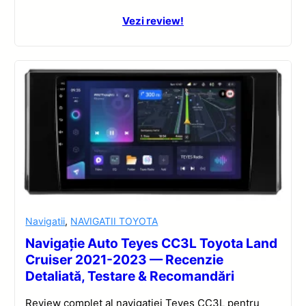
Vezi review!
Navigatii
,
NAVIGATII TOYOTA
Navigație Auto Teyes CC3L Toyota Land
Cruiser 2021-2023 — Recenzie
Detaliată, Testare & Recomandări
Review complet al navigației Teyes CC3L pentru