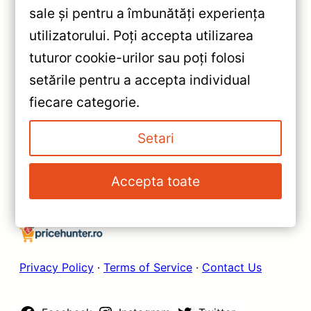
sale și pentru a îmbunătăți experiența
«
utilizatorului. Poți accepta utilizarea
Navigație Auto Teyes CC3 9.5”
tuturor cookie-urilor sau poți folosi
QLED 2K 4+64GB — Recenzie
setările pentru a accepta individual
Detaliată, Testare &
»
fiecare categorie.
Recomandări
Navigație Teyes CC3 2K 360°
pentru Lexus ES (2013–2018) —
Setari
Recenzie Detaliată, Testare &
Recomandări
Accepta toate
Privacy Policy
·
Terms of Service
·
Contact Us