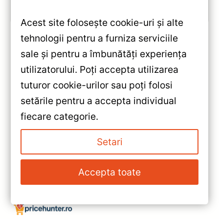
Vezi review!
Acest site folosește cookie-uri și alte
tehnologii pentru a furniza serviciile
sale și pentru a îmbunătăți experiența
«
utilizatorului. Poți accepta utilizarea
Navigație Auto Teyes Lux One
tuturor cookie-urilor sau poți folosi
Toyota Land Cruiser Prado 150
setările pentru a accepta individual
2013-2017 6+128GB 12.3" IPS
»
fiecare categorie.
— Recenzie Detaliată, Testare &
Navigație Auto Teyes CC3L 9″
Recomandări
2+32GB — Recenzie Detaliată,
Setari
Testare & Recomandări
Accepta toate