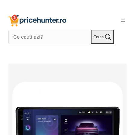
Sari
la
conținut
Cauta