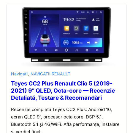
Navigatii
,
NAVIGATII RENAULT
Teyes CC2 Plus Renault Clio 5 (2019-
2021) 9” QLED, Octa-core — Recenzie
Detaliată, Testare & Recomandări
Recenzie completă Teyes CC2 Plus: Android 10,
ecran QLED 9”, procesor octa‑core, DSP 5.1,
Bluetooth 5.1 și 4G/WiFi. Află performanțe, instalare
și verdict final.