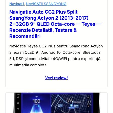
Navigatii
,
NAVIGATII SSANGYONG
Navigatie Auto CC2 Plus Split
SsangYong Actyon 2 (2013-2017)
2+32GB 9″ QLED Octa-core — Teyes —
Recenzie Detaliată, Testare &
Recomandări
Navigație Teyes CC2 Plus pentru SsangYong Actyon
2: ecran QLED 9″, Android 10, Octa-core, Bluetooth
5.1, DSP și conectivitate 4G/WiFi pentru experiență
multimedia completă.
Vezi review!