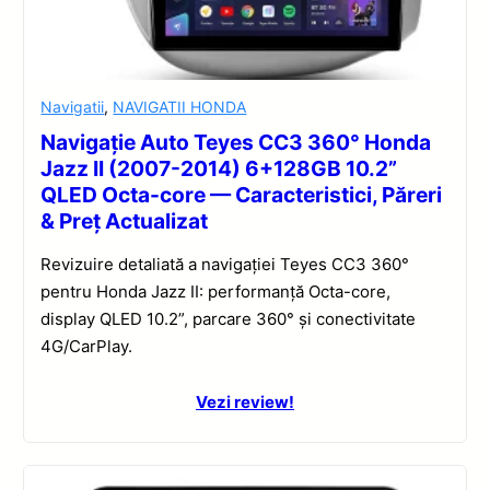
Navigatii
,
NAVIGATII HONDA
Navigație Auto Teyes CC3 360° Honda
Jazz II (2007-2014) 6+128GB 10.2”
QLED Octa-core — Caracteristici, Păreri
& Preț Actualizat
Revizuire detaliată a navigației Teyes CC3 360°
pentru Honda Jazz II: performanță Octa-core,
display QLED 10.2”, parcare 360° și conectivitate
4G/CarPlay.
Vezi review!