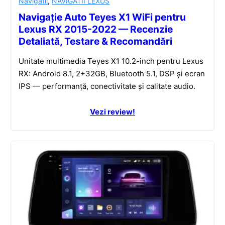
Navigatii
,
NAVIGATII LEXUS
Navigație Auto Teyes X1 WiFi pentru
Lexus RX 2015-2022 — Recenzie
Detaliată, Testare & Recomandări
Unitate multimedia Teyes X1 10.2-inch pentru Lexus
RX: Android 8.1, 2+32GB, Bluetooth 5.1, DSP și ecran
IPS — performanță, conectivitate și calitate audio.
Vezi review!