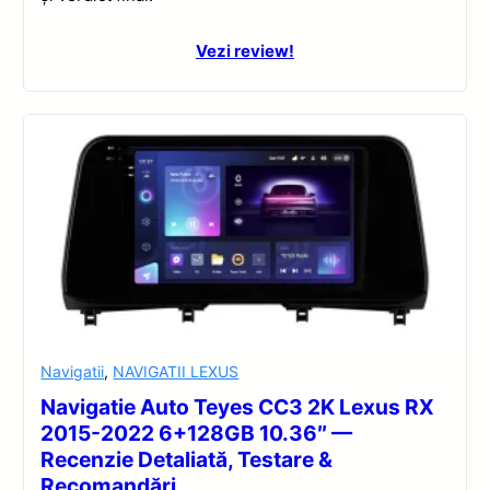
Vezi review!
Navigatii
,
NAVIGATII LEXUS
Navigatie Auto Teyes CC3 2K Lexus RX
2015-2022 6+128GB 10.36″ —
Recenzie Detaliată, Testare &
Recomandări