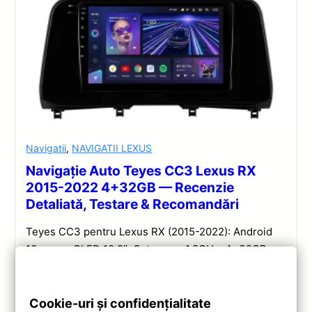
Navigatii
,
NAVIGATII LEXUS
Navigație Auto Teyes CC3 Lexus RX
2015-2022 4+32GB — Recenzie
Detaliată, Testare & Recomandări
Teyes CC3 pentru Lexus RX (2015-2022): Android
10, ecran QLED 10.2″, Octa-core 1.8GHz, 4+32GB,
DSP și conectivitate wireless pentru o experiență
multimedia completă.
Cookie-uri și confidențialitate