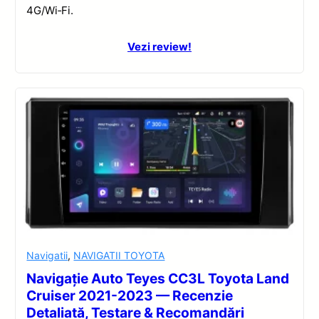
4G/Wi‑Fi.
Vezi review!
Navigatii
,
NAVIGATII TOYOTA
Navigație Auto Teyes CC3L Toyota Land
Cruiser 2021-2023 — Recenzie
Detaliată, Testare & Recomandări