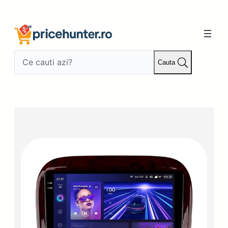
Sari
la
conținut
Cauta