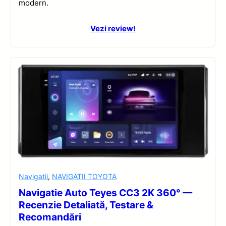
modern.
Vezi review!
Navigatii
,
NAVIGATII TOYOTA
Navigatie Auto Teyes CC3 2K 360° —
Recenzie Detaliată, Testare &
Recomandări