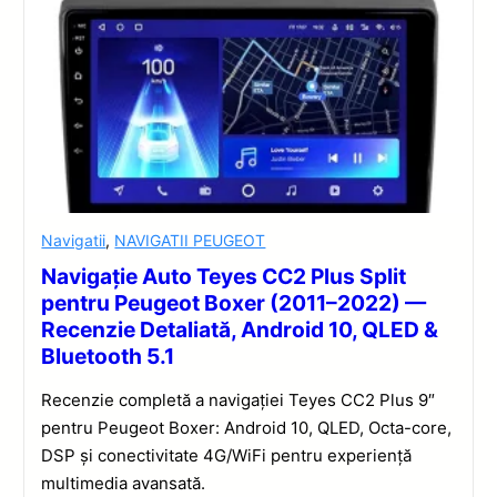
Navigatii
,
NAVIGATII PEUGEOT
Navigație Auto Teyes CC2 Plus Split
pentru Peugeot Boxer (2011–2022) —
Recenzie Detaliată, Android 10, QLED &
Bluetooth 5.1
Recenzie completă a navigației Teyes CC2 Plus 9″
pentru Peugeot Boxer: Android 10, QLED, Octa-core,
DSP și conectivitate 4G/WiFi pentru experiență
multimedia avansată.