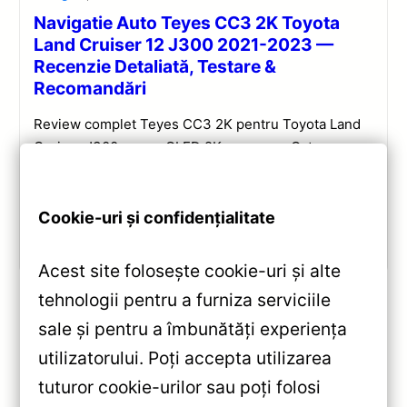
Navigatie Auto Teyes CC3 2K Toyota
Land Cruiser 12 J300 2021-2023 —
Recenzie Detaliată, Testare &
Recomandări
Review complet Teyes CC3 2K pentru Toyota Land
Cruiser J300: ecran QLED 2K, procesor Octa-core
2.0 GHz, Android 10, Bluetooth 5.1, DSP și
CarPlay/Android Auto wireless.
Cookie-uri și confidențialitate
Vezi review!
Acest site folosește cookie-uri și alte
tehnologii pentru a furniza serviciile
sale și pentru a îmbunătăți experiența
«
utilizatorului. Poți accepta utilizarea
Navigație Auto Teyes CC3 2K
tuturor cookie-urilor sau poți folosi
Mercedes-Benz S Class W220