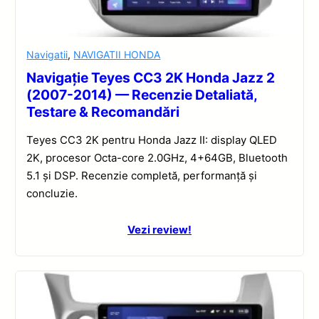
Navigatii
,
NAVIGATII HONDA
Navigație Teyes CC3 2K Honda Jazz 2
(2007-2014) — Recenzie Detaliată,
Testare & Recomandări
Teyes CC3 2K pentru Honda Jazz II: display QLED
2K, procesor Octa-core 2.0GHz, 4+64GB, Bluetooth
5.1 și DSP. Recenzie completă, performanță și
concluzie.
Vezi review!