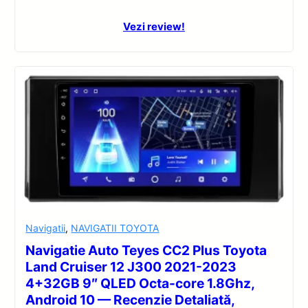
Vezi review!
Navigatii
,
NAVIGATII TOYOTA
Navigatie Auto Teyes CC2 Plus Toyota
Land Cruiser 12 J300 2021-2023
4+32GB 9″ QLED Octa-core 1.8Ghz,
Android 10 — Recenzie Detaliată,