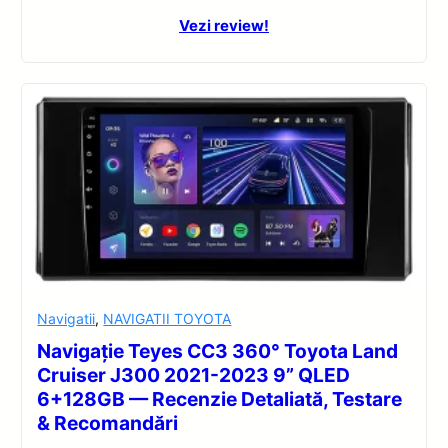
Vezi review!
Navigatii
,
NAVIGATII TOYOTA
Navigație Teyes CC3 360° Toyota Land
Cruiser J300 2021-2023 9” QLED
6+128GB — Recenzie Detaliată, Testare
& Recomandări