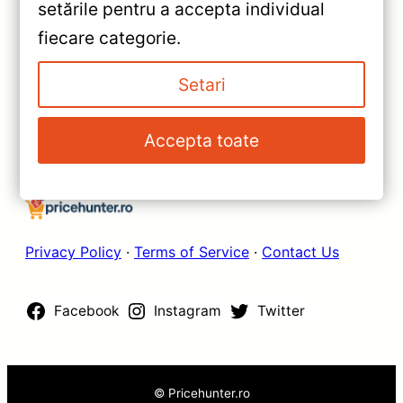
setările pentru a accepta individual
1998-2005 — Recenzie
»
fiecare categorie.
Detaliată, Performanță și
Navigație Auto Teyes CC2 Plus
Conectivitate Avansată
Mercedes-Benz S Class W220
Setari
6+128GB – Recenzie Detaliată,
Performanțe și Conectivitate
Accepta toate
Avansată
Privacy Policy
·
Terms of Service
·
Contact Us
Facebook
Instagram
Twitter
© Pricehunter.ro