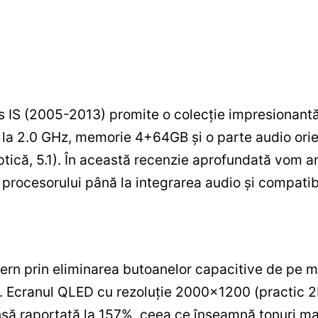
 IS (2005-2013) promite o colecție impresionant
 la 2.0 GHz, memorie 4+64GB și o parte audio orien
 optică, 5.1). În această recenzie aprofundată vom 
a procesorului până la integrarea audio și compatib
 prin eliminarea butoanelor capacitive de pe mar
. Ecranul QLED cu rezoluție 2000×1200 (practic 2K)
să raportată la 157%, ceea ce înseamnă tonuri ma