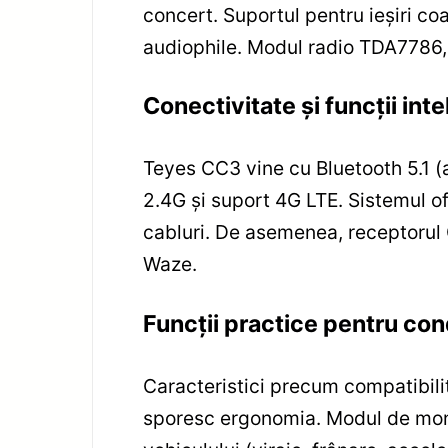
concert. Suportul pentru ieșiri co
audiophile. Modul radio TDA7786, 
Conectivitate și funcții int
Teyes CC3 vine cu Bluetooth 5.1 (a
2.4G și suport 4G LTE. Sistemul o
cabluri. De asemenea, receptorul GP
Waze.
Funcții practice pentru co
Caracteristici precum compatibili
sporesc ergonomia. Modul de moni