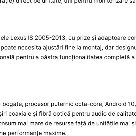
rație) direct pe unitate, util pentru monitorizare sa
le Lexus IS 2005-2013, cu prize și adaptoare com
 poate necesita ajustări fine la montaj, dar design
nală pentru a păstra funcționalitatea completă a 
 bogate, procesor puternic octa-core, Android 10,
ri coaxiale și fibră optică pentru audio de calitat
consum mai mare de resurse față de unitățile mai s
ține performanțe maxime.