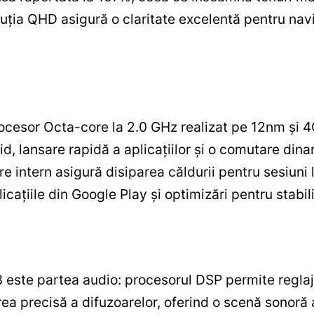
luția QHD asigură o claritate excelentă pentru navi
ocesor Octa-core la 2.0 GHz realizat pe 12nm și
id, lansare rapidă a aplicațiilor și o comutare dina
re intern asigură disiparea căldurii pentru sesiuni l
cațiile din Google Play și optimizări pentru stabili
 este partea audio: procesorul DSP permite reglaje
ea precisă a difuzoarelor, oferind o scenă sonoră