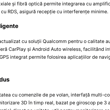
axiale și fibră optică permite integrarea cu amplif
cu RDS, asigură recepție cu interferențe minime.
eligente
ctualizat cu soluții Qualcomm pentru o calitate aud
feră CarPlay și Android Auto wireless, facilitând 
S integrat permite folosirea aplicațiilor de navigaț
ndus
tatea cu comenzile de pe volan, interfață multi-co
torizare 3D în timp real, bazat pe giroscop pe 3