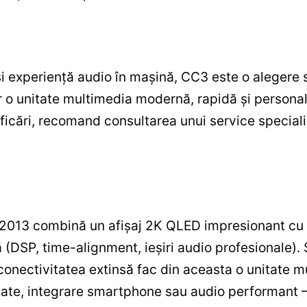
și experiență audio în mașină, CC3 este o alegere 
vor o unitate multimedia modernă, rapidă și persona
ficări, recomand consultarea unui service speciali
2013 combină un afișaj 2K QLED impresionant cu 
 (DSP, time-alignment, ieșiri audio profesionale).
conectivitatea extinsă fac din aceasta o unitate m
itate, integrare smartphone sau audio performant 