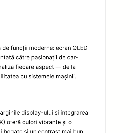
ă de funcții moderne: ecran QLED
tată către pasionații de car-
analiza fiecare aspect — de la
ilitatea cu sistemele mașinii.
ginile display-ului și integrarea
 oferă culori vibrante și o
i bogate și un contrast mai bun