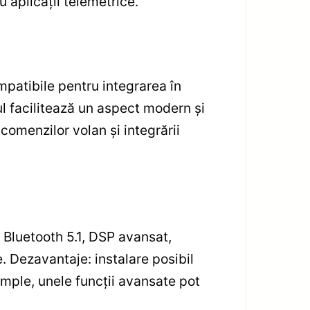
u aplicații telemetrice.
patibile pentru integrarea în
ul facilitează un aspect modern și
comenzilor volan și integrării
 Bluetooth 5.1, DSP avansat,
e. Dezavantaje: instalare posibil
imple, unele funcții avansate pot