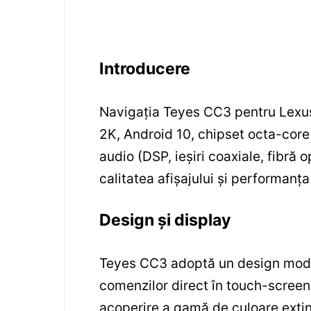
Introducere
Navigația Teyes CC3 pentru Lexus
2K, Android 10, chipset octa-core
audio (DSP, ieșiri coaxiale, fibră
calitatea afișajului și performanț
Design și display
Teyes CC3 adoptă un design modern
comenzilor direct în touch-screen
acoperire a gamă de culoare extin