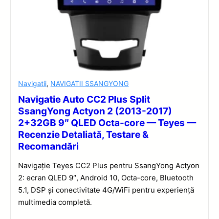
Navigatii
,
NAVIGATII SSANGYONG
Navigatie Auto CC2 Plus Split
SsangYong Actyon 2 (2013-2017)
2+32GB 9″ QLED Octa-core — Teyes —
Recenzie Detaliată, Testare &
Recomandări
Navigație Teyes CC2 Plus pentru SsangYong Actyon
2: ecran QLED 9″, Android 10, Octa-core, Bluetooth
5.1, DSP și conectivitate 4G/WiFi pentru experiență
multimedia completă.