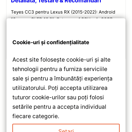
Detaliată, Testare & Recomandări
Teyes CC3 pentru Lexus RX (2015-2022): Android
10, ecran QLED 10.2″, Octa-core 1.8GHz, 4+32GB,
DSP și conectivitate wireless pentru o experiență
multimedia completă.
Cookie-uri și confidențialitate
Vezi review!
Acest site folosește cookie-uri și alte
tehnologii pentru a furniza serviciile
sale și pentru a îmbunătăți experiența
«
utilizatorului. Poți accepta utilizarea
Navigatie Auto Teyes CC3 Opel
tuturor cookie-urilor sau poți folosi
Insignia 2008-2013 4+32GB 9″
setările pentru a accepta individual
QLED — Recenzie Detaliată,
»
fiecare categorie.
Testare & Recomandări
Navigație Auto Opel Insignia
2008-2013 9″ QLED 6+128GB
Setari