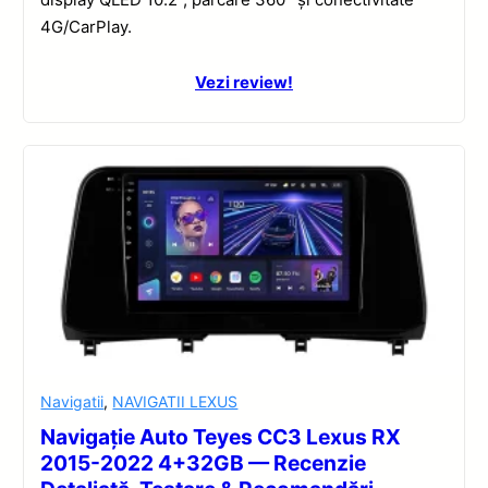
4G/CarPlay.
Vezi review!
Navigatii
,
NAVIGATII LEXUS
Navigație Auto Teyes CC3 Lexus RX
2015-2022 4+32GB — Recenzie