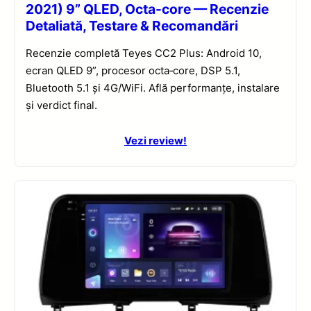
2021) 9” QLED, Octa-core — Recenzie
Detaliată, Testare & Recomandări
Recenzie completă Teyes CC2 Plus: Android 10,
ecran QLED 9”, procesor octa‑core, DSP 5.1,
Bluetooth 5.1 și 4G/WiFi. Află performanțe, instalare
și verdict final.
Vezi review!