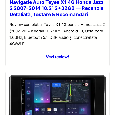
Navigatie Auto Teyes X1 4G Honda Jazz
2 2007-2014 10.2” 2+32GB — Recenzie
Detaliată, Testare & Recomandări
Review complet al Teyes X1 4G pentru Honda Jazz 2
(2007-2014): ecran 10.2” IPS, Android 10, Octa-core
1.6GHz, Bluetooth 5.1, DSP audio și conectivitate
4G/Wi‑Fi.
Vezi review!