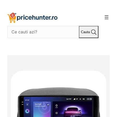
Sari
la
conținut
Cauta