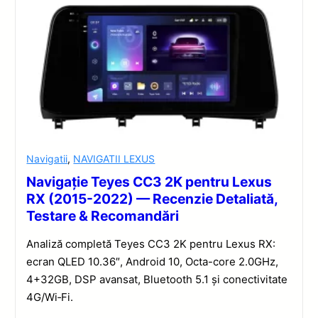
Navigatii
,
NAVIGATII LEXUS
Navigație Teyes CC3 2K pentru Lexus
RX (2015-2022) — Recenzie Detaliată,
Testare & Recomandări
Analiză completă Teyes CC3 2K pentru Lexus RX:
ecran QLED 10.36″, Android 10, Octa-core 2.0GHz,
4+32GB, DSP avansat, Bluetooth 5.1 și conectivitate
4G/Wi‑Fi.