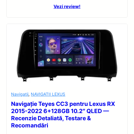
Vezi review!
Navigatii
,
NAVIGATII LEXUS
Navigație Teyes CC3 pentru Lexus RX
2015-2022 6+128GB 10.2″ QLED —
Recenzie Detaliată, Testare &
Recomandări