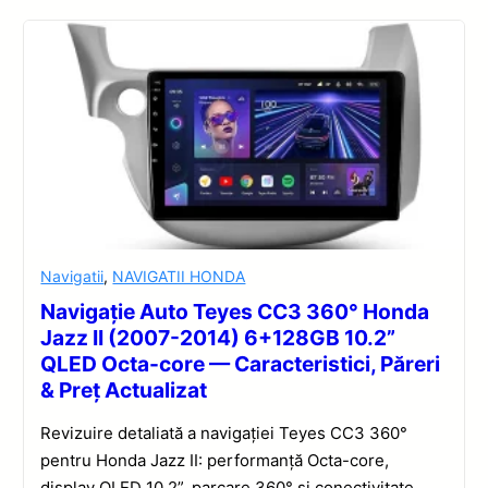
Navigatii
,
NAVIGATII HONDA
Navigație Auto Teyes CC3 360° Honda
Jazz II (2007-2014) 6+128GB 10.2”
QLED Octa-core — Caracteristici, Păreri
& Preț Actualizat
Revizuire detaliată a navigației Teyes CC3 360°
pentru Honda Jazz II: performanță Octa-core,
display QLED 10.2”, parcare 360° și conectivitate