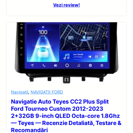
Vezi review!
Navigatii
,
NAVIGATII FORD
Navigatie Auto Teyes CC2 Plus Split
Ford Tourneo Custom 2012-2023
2+32GB 9-inch QLED Octa-core 1.8Ghz
— Teyes — Recenzie Detaliată, Testare &
Recomandări