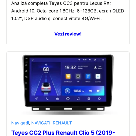
Analiză completă Teyes CC3 pentru Lexus RX:
Android 10, Octa-core 1.8GHz, 6+128GB, ecran QLED
10.2″, DSP audio și conectivitate 4G/Wi‑Fi.
Vezi review!
Navigatii
,
NAVIGATII RENAULT
Teyes CC2 Plus Renault Clio 5 (2019-