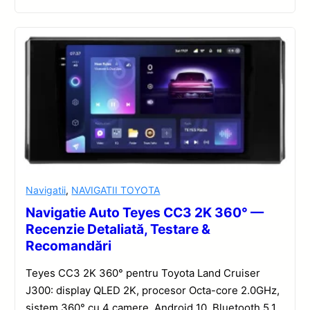
Navigatii
,
NAVIGATII TOYOTA
Navigatie Auto Teyes CC3 2K 360° —
Recenzie Detaliată, Testare &
Recomandări
Teyes CC3 2K 360° pentru Toyota Land Cruiser
J300: display QLED 2K, procesor Octa-core 2.0GHz,
sistem 360° cu 4 camere, Android 10, Bluetooth 5.1