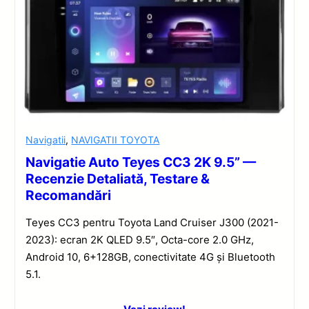
Navigatii
,
NAVIGATII TOYOTA
Navigatie Auto Teyes CC3 2K 9.5” —
Recenzie Detaliată, Testare &
Recomandări
Teyes CC3 pentru Toyota Land Cruiser J300 (2021-
2023): ecran 2K QLED 9.5″, Octa-core 2.0 GHz,
Android 10, 6+128GB, conectivitate 4G și Bluetooth
5.1.