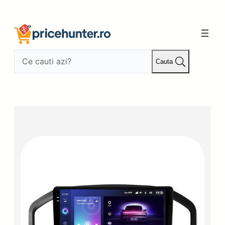
Sari
la
conținut
Cauta