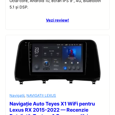
Octa-core, Android 10, ecran IPS 9″, 4G, Bluetooth
5.1 și DSP.
Vezi review!
Navigatii
,
NAVIGATII LEXUS
Navigație Auto Teyes X1 WiFi pentru
Lexus RX 2015-2022 — Recenzie