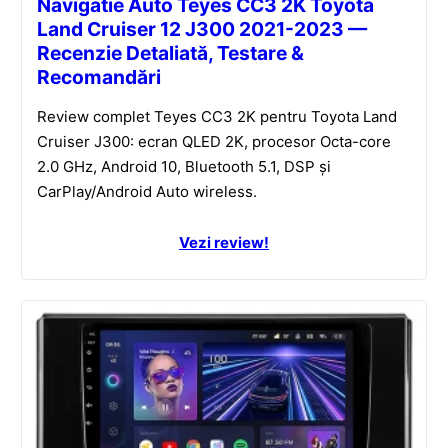
Navigatie Auto Teyes CC3 2K Toyota
Land Cruiser 12 J300 2021-2023 —
Recenzie Detaliată, Testare &
Recomandări
Review complet Teyes CC3 2K pentru Toyota Land
Cruiser J300: ecran QLED 2K, procesor Octa-core
2.0 GHz, Android 10, Bluetooth 5.1, DSP și
CarPlay/Android Auto wireless.
Vezi review!