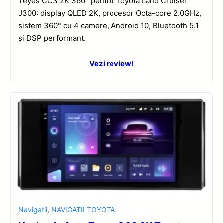
Teyes CC3 2K 360° pentru Toyota Land Cruiser
J300: display QLED 2K, procesor Octa-core 2.0GHz,
sistem 360° cu 4 camere, Android 10, Bluetooth 5.1
și DSP performant.
Vezi review!
Navigatii
,
NAVIGATII TOYOTA