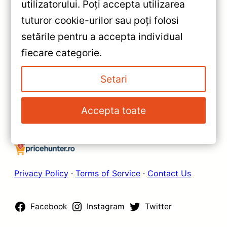
«
utilizatorului. Poți accepta utilizarea
Navigație Auto Teyes CC3
tuturor cookie-urilor sau poți folosi
Nissan Patrol Y62 2010-2020
setările pentru a accepta individual
(4+64GB, 9" QLED) — Recenzie
»
fiecare categorie.
Detaliată, Testare &
Navigație Teyes CC3 2K pentru
Recomandări
Hyundai i10 2019-2023 —
Setari
Recenzie Detaliată, Testare &
Recomandări
Accepta toate
Privacy Policy
·
Terms of Service
·
Contact Us
Facebook
Instagram
Twitter