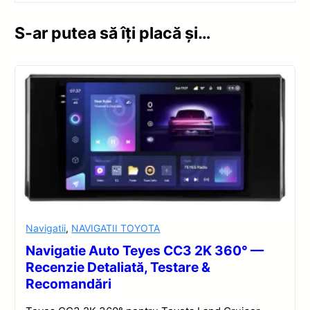
S-ar putea să îți placă și…
Navigatii
,
NAVIGATII TOYOTA
Navigatie Auto Teyes CC3 2K 360° —
Recenzie Detaliată, Testare &
Recomandări