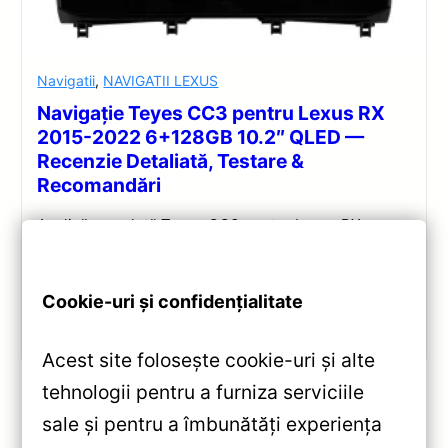
Navigatii
,
NAVIGATII LEXUS
Navigație Teyes CC3 pentru Lexus RX
2015-2022 6+128GB 10.2″ QLED —
Recenzie Detaliată, Testare &
Recomandări
Analiză completă Teyes CC3 pentru Lexus RX:
Android 10, Octa-core 1.8GHz, 6+128GB, ecran QLED
10.2″, DSP audio și conectivitate 4G/Wi‑Fi.
Cookie-uri și confidențialitate
Vezi review!
Acest site folosește cookie-uri și alte
tehnologii pentru a furniza serviciile
sale și pentru a îmbunătăți experiența