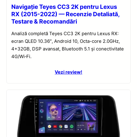
Navigație Teyes CC3 2K pentru Lexus
RX (2015-2022) — Recenzie Detaliată,
Testare & Recomandări
Analiză completă Teyes CC3 2K pentru Lexus RX:
ecran QLED 10.36″, Android 10, Octa-core 2.0GHz,
4+32GB, DSP avansat, Bluetooth 5.1 și conectivitate
4G/Wi‑Fi.
Vezi review!