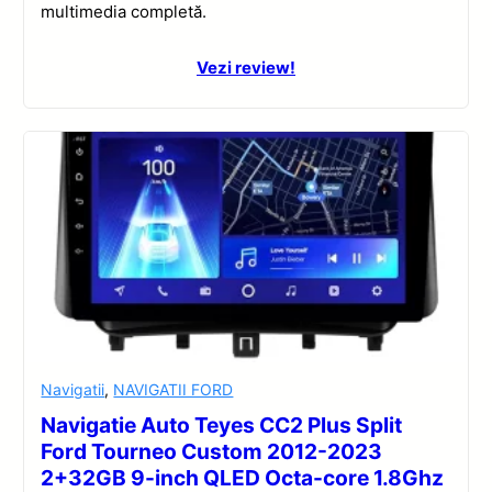
multimedia completă.
Vezi review!
Navigatii
,
NAVIGATII FORD
Navigatie Auto Teyes CC2 Plus Split
Ford Tourneo Custom 2012-2023
2+32GB 9-inch QLED Octa-core 1.8Ghz