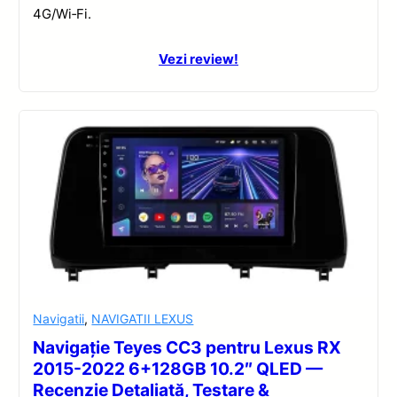
4G/Wi‑Fi.
Vezi review!
Navigatii
,
NAVIGATII LEXUS
Navigație Teyes CC3 pentru Lexus RX
2015-2022 6+128GB 10.2″ QLED —
Recenzie Detaliată, Testare &