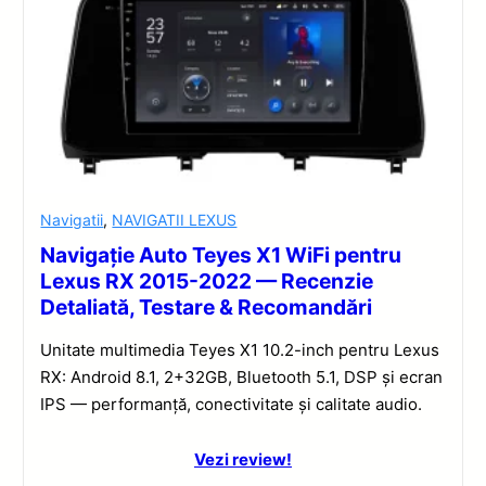
Navigatii
,
NAVIGATII LEXUS
Navigație Auto Teyes X1 WiFi pentru
Lexus RX 2015-2022 — Recenzie
Detaliată, Testare & Recomandări
Unitate multimedia Teyes X1 10.2-inch pentru Lexus
RX: Android 8.1, 2+32GB, Bluetooth 5.1, DSP și ecran
IPS — performanță, conectivitate și calitate audio.
Vezi review!