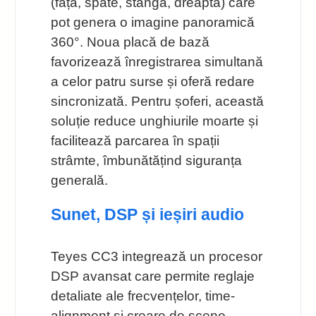
(față, spate, stânga, dreapta) care
pot genera o imagine panoramică
360°. Noua placă de bază
favorizează înregistrarea simultană
a celor patru surse și oferă redare
sincronizată. Pentru șoferi, această
soluție reduce unghiurile moarte și
facilitează parcarea în spații
strâmte, îmbunătățind siguranța
generală.
Sunet, DSP și ieșiri audio
Teyes CC3 integrează un procesor
DSP avansat care permite reglaje
detaliate ale frecvențelor, time-
alignment și creare de scene