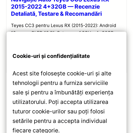
2015-2022 4+32GB — Recenzie
Detaliată, Testare & Recomandări
Teyes CC3 pentru Lexus RX (2015-2022): Android
10, ecran QLED 10.2″, Octa-core 1.8GHz, 4+32GB,
DSP și conectivitate wireless pentru o experiență
multimedia completă.
Cookie-uri și confidențialitate
Vezi review!
Acest site folosește cookie-uri și alte
tehnologii pentru a furniza serviciile
sale și pentru a îmbunătăți experiența
«
utilizatorului. Poți accepta utilizarea
Navigație Auto Teyes CC3L
tuturor cookie-urilor sau poți folosi
10.2″ 4+64GB pentru Kia
setările pentru a accepta individual
Sorento (2010-2015) —
fiecare categorie.
Recenzie Detaliată, Testare &