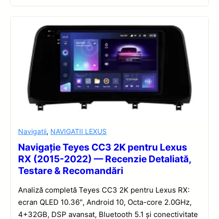
Navigatii
,
NAVIGATII LEXUS
Navigație Teyes CC3 2K pentru Lexus
RX (2015-2022) — Recenzie Detaliată,
Testare & Recomandări
Analiză completă Teyes CC3 2K pentru Lexus RX:
ecran QLED 10.36″, Android 10, Octa-core 2.0GHz,
4+32GB, DSP avansat, Bluetooth 5.1 și conectivitate