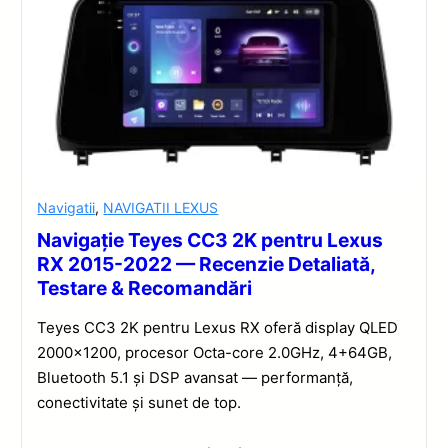
Navigatii
,
NAVIGATII LEXUS
Navigație Teyes CC3 2K pentru Lexus
RX 2015-2022 — Recenzie Detaliată,
Testare & Recomandări
Teyes CC3 2K pentru Lexus RX oferă display QLED
2000×1200, procesor Octa-core 2.0GHz, 4+64GB,
Bluetooth 5.1 și DSP avansat — performanță,
conectivitate și sunet de top.