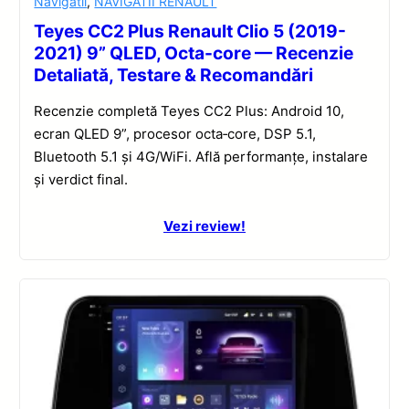
Navigatii
,
NAVIGATII RENAULT
Teyes CC2 Plus Renault Clio 5 (2019-
2021) 9” QLED, Octa-core — Recenzie
Detaliată, Testare & Recomandări
Recenzie completă Teyes CC2 Plus: Android 10,
ecran QLED 9”, procesor octa‑core, DSP 5.1,
Bluetooth 5.1 și 4G/WiFi. Află performanțe, instalare
și verdict final.
Vezi review!