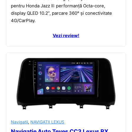
pentru Honda Jazz II: performanță Octa-core,
display QLED 10.2”, parcare 360° și conectivitate
4G/CarPlay.
Vezi review!
Navigatii
,
NAVIGATII LEXUS
Navigație Auto Teyes CC3 Lexus RX