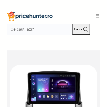
Sari
la
conținut
Cauta