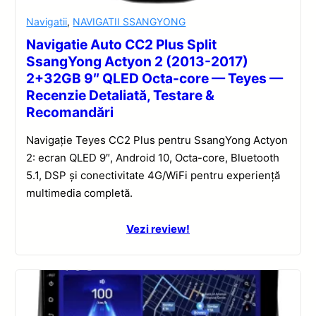
Navigatii
,
NAVIGATII SSANGYONG
Navigatie Auto CC2 Plus Split
SsangYong Actyon 2 (2013-2017)
2+32GB 9″ QLED Octa-core — Teyes —
Recenzie Detaliată, Testare &
Recomandări
Navigație Teyes CC2 Plus pentru SsangYong Actyon
2: ecran QLED 9″, Android 10, Octa-core, Bluetooth
5.1, DSP și conectivitate 4G/WiFi pentru experiență
multimedia completă.
Vezi review!