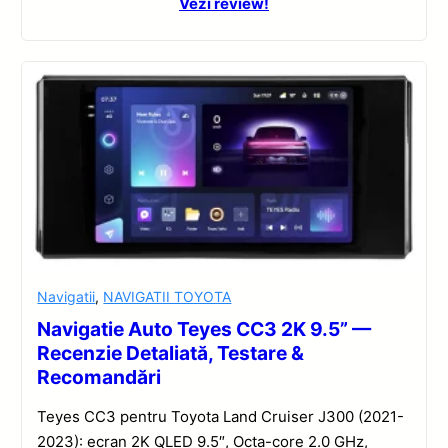
Vezi review!
Navigatii
,
NAVIGATII TOYOTA
Navigatie Auto Teyes CC3 2K 9.5” —
Recenzie Detaliată, Testare &
Recomandări
Teyes CC3 pentru Toyota Land Cruiser J300 (2021-
2023): ecran 2K QLED 9.5″, Octa-core 2.0 GHz,