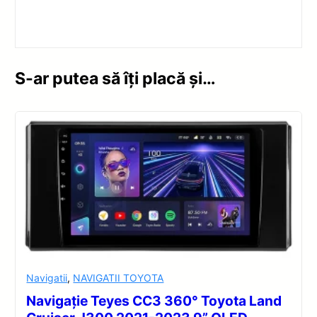
S-ar putea să îți placă și…
Navigatii
,
NAVIGATII TOYOTA
Navigație Teyes CC3 360° Toyota Land