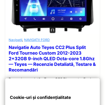
Navigatii
,
NAVIGATII FORD
Navigatie Auto Teyes CC2 Plus Split
Ford Tourneo Custom 2012-2023
2+32GB 9-inch QLED Octa-core 1.8Ghz
— Teyes — Recenzie Detaliată, Testare &
Recomandări
Recenzie completă a Teyes CC2 Plus pentru Ford
Tourneo Custom: ecran QLED 9-inch, Android 10,
Octa-core 1.8GHz, DSP 5.1, 4G/WiFi și Bluetooth 5.1.
Cookie-uri și confidențialitate
Vezi review!