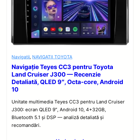
Navigatii
,
NAVIGATII TOYOTA
Navigație Teyes CC3 pentru Toyota
Land Cruiser J300 — Recenzie
Detaliată, QLED 9″, Octa-core, Android
10
Unitate multimedia Teyes CC3 pentru Land Cruiser
J300: ecran QLED 9″, Android 10, 4+32GB,
Bluetooth 5.1 și DSP — analiză detaliată și
recomandări.