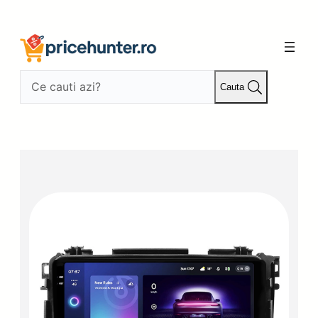
Sari
la
conținut
Cauta