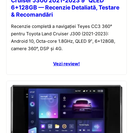
Cruiser J300 2021-2023 9” QLED
6+128GB — Recenzie Detaliată, Testare
& Recomandări
Recenzie completă a navigației Teyes CC3 360°
pentru Toyota Land Cruiser J300 (2021-2023):
Android 10, Octa-core 1.8GHz, QLED 9″, 6+128GB,
camere 360°, DSP și 4G.
Vezi review!