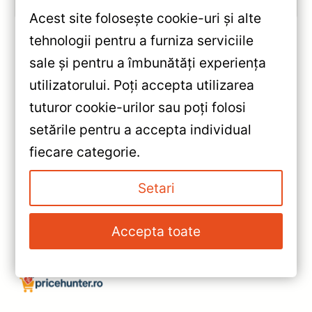
Acest site folosește cookie-uri și alte
tehnologii pentru a furniza serviciile
sale și pentru a îmbunătăți experiența
«
utilizatorului. Poți accepta utilizarea
Navigație Auto Teyes X1 9”
tuturor cookie-urilor sau poți folosi
(2+32GB) pentru Volkswagen
setările pentru a accepta individual
New Beetle — Recenzie
»
fiecare categorie.
Detaliată & Recomandări
Navigație Auto Honda HR-V
2015-2022 9″ QLED 4+64GB
Setari
Octa-core — Teyes CC3 —
Recenzie Detaliată, Testare &
Accepta toate
Recomandări