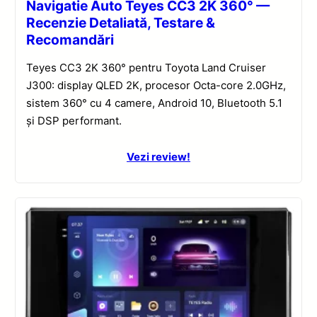
Navigatie Auto Teyes CC3 2K 360° —
Recenzie Detaliată, Testare &
Recomandări
Teyes CC3 2K 360° pentru Toyota Land Cruiser
J300: display QLED 2K, procesor Octa-core 2.0GHz,
sistem 360° cu 4 camere, Android 10, Bluetooth 5.1
și DSP performant.
Vezi review!