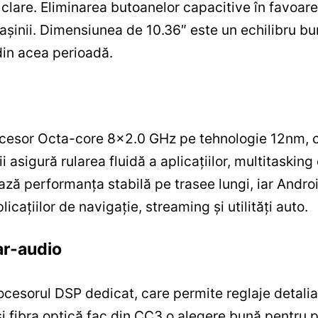
e clare. Eliminarea butoanelor capacitive în favoar
inii. Dimensiunea de 10.36″ este un echilibru bun î
din acea perioadă.
ocesor Octa-core 8×2.0 GHz pe tehnologie 12nm,
 asigură rularea fluidă a aplicațiilor, multitasking 
ează performanța stabilă pe trasee lungi, iar Andr
icațiilor de navigație, streaming și utilități auto.
ar-audio
ocesorul DSP dedicat, care permite reglaje detalia
 și fibra optică fac din CC3 o alegere bună pentru 