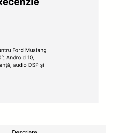
Recenzie
entru Ford Mustang
, Android 10,
nță, audio DSP și
Descriere