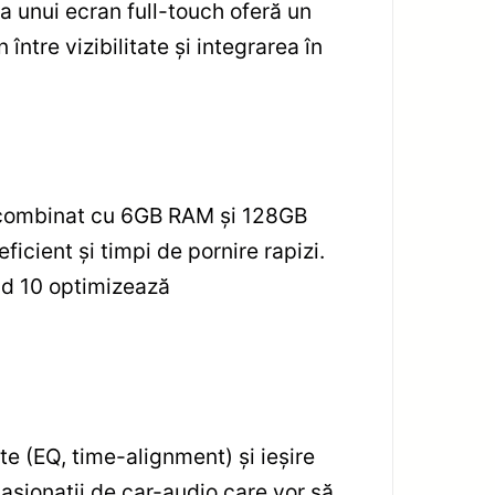
ea unui ecran full-touch oferă un
ntre vizibilitate și integrarea în
 combinat cu 6GB RAM și 128GB
eficient și timpi de pornire rapizi.
oid 10 optimizează
te (EQ, time-alignment) și ieșire
pasionații de car-audio care vor să