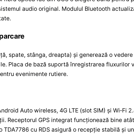
stemul audio original. Modulul Bluetooth actualiz
tate.
 parcare
ță, spate, stânga, dreapta) și generează o vedere 
le. Placa de bază suportă înregistrarea fluxurilor 
 pentru evenimente rutiere.
ndroid Auto wireless, 4G LTE (slot SIM) și Wi‑Fi
ații. Receptorul GPS integrat funcționează bine atâ
dio TDA7786 cu RDS asigură o recepție stabilă și u