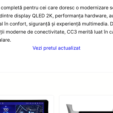
completă pentru cei care doresc o modernizare se
intre display QLED 2K, performanța hardware, au
în confort, siguranță și experiență multimedia. Da
ții moderne de conectivitate, CC3 merită luat în c
alare.
Vezi pretul actualizat