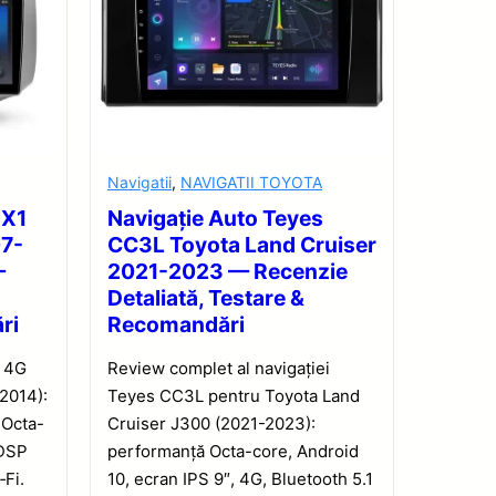
Navigatii
,
NAVIGATII TOYOTA
 X1
Navigație Auto Teyes
07-
CC3L Toyota Land Cruiser
—
2021-2023 — Recenzie
Detaliată, Testare &
ri
Recomandări
1 4G
Review complet al navigației
2014):
Teyes CC3L pentru Toyota Land
 Octa-
Cruiser J300 (2021-2023):
 DSP
performanță Octa-core, Android
‑Fi.
10, ecran IPS 9″, 4G, Bluetooth 5.1