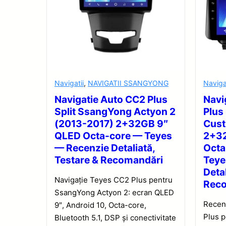
Navigatii
,
NAVIGATII SSANGYONG
Naviga
Navigatie Auto CC2 Plus
Navi
Split SsangYong Actyon 2
Plus
(2013-2017) 2+32GB 9″
Cus
QLED Octa-core — Teyes
2+32
— Recenzie Detaliată,
Octa
Testare & Recomandări
Teye
Detal
Navigație Teyes CC2 Plus pentru
Rec
SsangYong Actyon 2: ecran QLED
Recen
9″, Android 10, Octa-core,
Plus 
Bluetooth 5.1, DSP și conectivitate