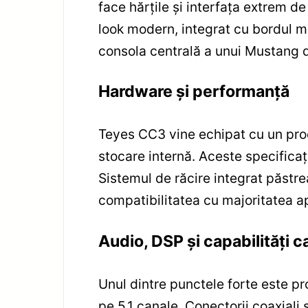
face hărțile și interfața extrem d
look modern, integrat cu bordul maș
consola centrală a unui Mustang 
Hardware și performanță
Teyes CC3 vine echipat cu un pr
stocare internă. Aceste specificații
Sistemul de răcire integrat păstr
compatibilitatea cu majoritatea apl
Audio, DSP și capabilități c
Unul dintre punctele forte este pr
pe 5.1 canale. Conectorii coaxiali