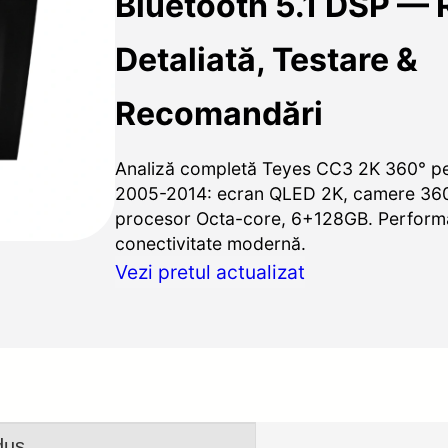
Bluetooth 5.1 DSP — 
Detaliată, Testare &
Recomandări
Analiză completă Teyes CC3 2K 360° p
2005-2014: ecran QLED 2K, camere 360°
procesor Octa-core, 6+128GB. Performa
conectivitate modernă.
Vezi pretul actualizat
dus