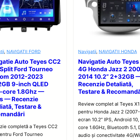
tii
,
NAVIGATII FORD
Navigatii
,
NAVIGATII HONDA
gatie Auto Teyes CC2
Navigatie Auto Teyes
 Split Ford Tourneo
4G Honda Jazz 2 20
tom 2012-2023
2014 10.2” 2+32GB 
GB 9-inch QLED
Recenzie Detaliată,
-core 1.8Ghz —
Testare & Recomandă
s — Recenzie
Review complet al Teyes X
iată, Testare &
pentru Honda Jazz 2 (2007-
omandări
ecran 10.2” IPS, Android 10,
zie completă a Teyes CC2
core 1.6GHz, Bluetooth 5.1,
pentru Ford Tourneo
audio și conectivitate 4G/Wi