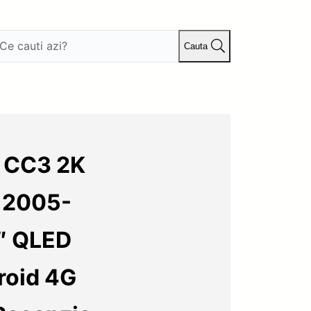
Cauta
s CC3 2K
 2005-
″ QLED
roid 4G