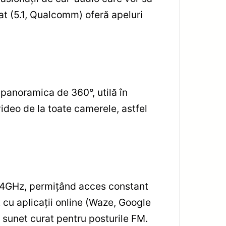
at (5.1, Qualcomm) oferă apeluri
panoramica de 360°, utilă în
video de la toate camerele, astfel
 2.4GHz, permițând acces constant
t cu aplicații online (Waze, Google
n sunet curat pentru posturile FM.