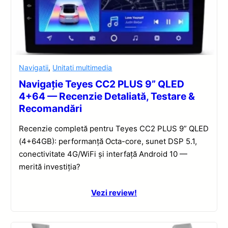
Navigatii
,
Unitati multimedia
Navigație Teyes CC2 PLUS 9” QLED
4+64 — Recenzie Detaliată, Testare &
Recomandări
Recenzie completă pentru Teyes CC2 PLUS 9” QLED
(4+64GB): performanță Octa-core, sunet DSP 5.1,
conectivitate 4G/WiFi și interfață Android 10 —
merită investiția?
Vezi review!