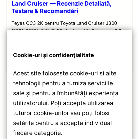
Land Cruiser — Recenzie Detaliată,
Testare & Recomandări
Teyes CC3 2K pentru Toyota Land Cruiser J300
(2021-2023): 9.5” QLED, Android 10, Octa-core 2.0
GHz, 4+32GB, Bluetooth 5.1 și DSP. Evaluare
completă a performanței și conectivității.
Cookie-uri și confidențialitate
Vezi review!
Acest site folosește cookie-uri și alte
tehnologii pentru a furniza serviciile
sale și pentru a îmbunătăți experiența
«
utilizatorului. Poți accepta utilizarea
Cablu Plug&Play Teyes +
tuturor cookie-urilor sau poți folosi
Canbus dedicat Honda CRV
setările pentru a accepta individual
CR-V 5 RT RW 2017-2022 —
»
fiecare categorie.
Caracteristici, Păreri & Preț
Navigatie Auto Teyes CC3L