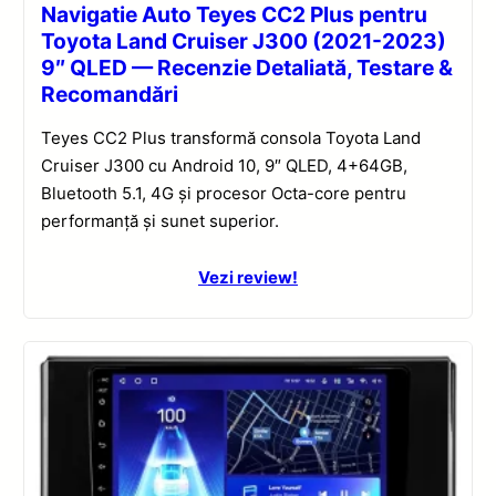
Navigatie Auto Teyes CC2 Plus pentru
Toyota Land Cruiser J300 (2021-2023)
9″ QLED — Recenzie Detaliată, Testare &
Recomandări
Teyes CC2 Plus transformă consola Toyota Land
Cruiser J300 cu Android 10, 9″ QLED, 4+64GB,
Bluetooth 5.1, 4G și procesor Octa-core pentru
performanță și sunet superior.
Vezi review!