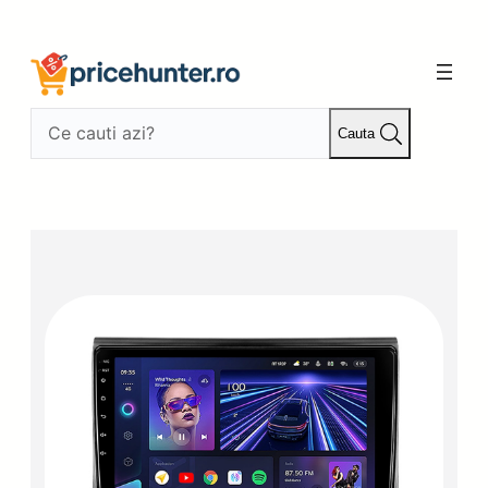
Sari
la
conținut
Cauta