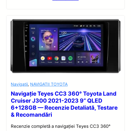
Navigatii
,
NAVIGATII TOYOTA
Navigație Teyes CC3 360° Toyota Land
Cruiser J300 2021-2023 9” QLED
6+128GB — Recenzie Detaliată, Testare
& Recomandări
Recenzie completă a navigației Teyes CC3 360°