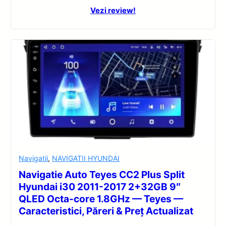
Vezi review!
Navigatii
,
NAVIGATII HYUNDAI
Navigatie Auto Teyes CC2 Plus Split
Hyundai i30 2011-2017 2+32GB 9″
QLED Octa-core 1.8GHz — Teyes —
Caracteristici, Păreri & Preț Actualizat