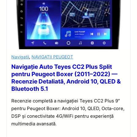
Navigatii
,
NAVIGATII PEUGEOT
Navigație Auto Teyes CC2 Plus Split
pentru Peugeot Boxer (2011–2022) —
Recenzie Detaliată, Android 10, QLED &
Bluetooth 5.1
Recenzie completă a navigației Teyes CC2 Plus 9″
pentru Peugeot Boxer: Android 10, QLED, Octa-core,
DSP și conectivitate 4G/WiFi pentru experiență
multimedia avansată.