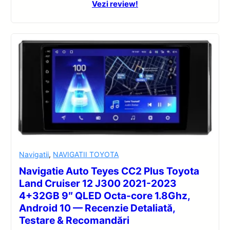
Vezi review!
Navigatii
,
NAVIGATII TOYOTA
Navigatie Auto Teyes CC2 Plus Toyota
Land Cruiser 12 J300 2021-2023
4+32GB 9″ QLED Octa-core 1.8Ghz,
Android 10 — Recenzie Detaliată,
Testare & Recomandări