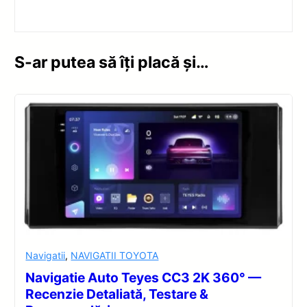
S-ar putea să îți placă și…
Navigatii
,
NAVIGATII TOYOTA
Navigatie Auto Teyes CC3 2K 360° —
Recenzie Detaliată, Testare &