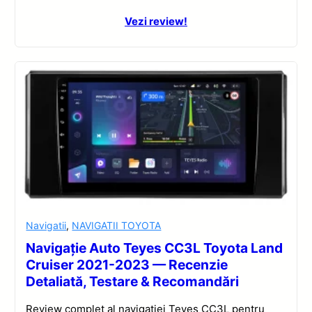
Vezi review!
Navigatii
,
NAVIGATII TOYOTA
Navigație Auto Teyes CC3L Toyota Land
Cruiser 2021-2023 — Recenzie
Detaliată, Testare & Recomandări
Review complet al navigației Teyes CC3L pentru