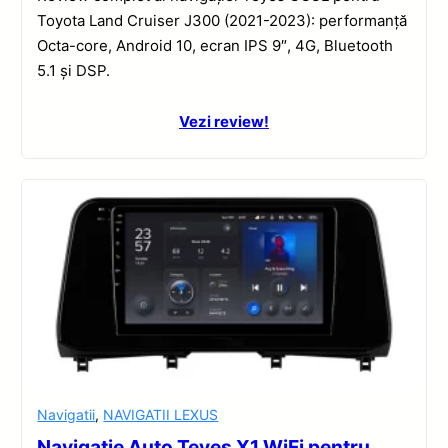
Toyota Land Cruiser J300 (2021-2023): performanță
Octa-core, Android 10, ecran IPS 9″, 4G, Bluetooth
5.1 și DSP.
Vezi review!
Navigatii
,
NAVIGATII LEXUS
Navigație Auto Teyes X1 WiFi pentru