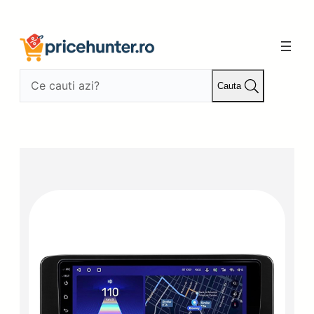
Sari
la
conținut
Cauta