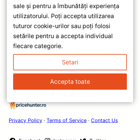
sale și pentru a îmbunătăți experiența
«
utilizatorului. Poți accepta utilizarea
Navigație Auto Teyes Lux One
tuturor cookie-urilor sau poți folosi
Hyundai Santa Fe 4 2018-2020
setările pentru a accepta individual
— Recenzie Detaliată, Testare &
»
fiecare categorie.
Recomandări
Navigatie Auto Teyes Lux One
Volkswagen Touran 1 2003-
Setari
2010 4+32GB 12.3″ IPS Octa-
core — Recenzie Detaliată,
Accepta toate
Testare & Recomandări
Privacy Policy
·
Terms of Service
·
Contact Us