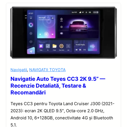
Navigatii
,
NAVIGATII TOYOTA
Navigatie Auto Teyes CC3 2K 9.5” —
Recenzie Detaliată, Testare &
Recomandări
Teyes CC3 pentru Toyota Land Cruiser J300 (2021-
2023): ecran 2K QLED 9.5″, Octa-core 2.0 GHz,
Android 10, 6+128GB, conectivitate 4G și Bluetooth
5.1.