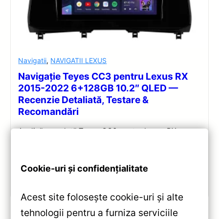
Navigatii
,
NAVIGATII LEXUS
Navigație Teyes CC3 pentru Lexus RX
2015-2022 6+128GB 10.2″ QLED —
Recenzie Detaliată, Testare &
Recomandări
Analiză completă Teyes CC3 pentru Lexus RX:
Android 10, Octa-core 1.8GHz, 6+128GB, ecran QLED
10.2″, DSP audio și conectivitate 4G/Wi‑Fi.
Cookie-uri și confidențialitate
Vezi review!
Acest site folosește cookie-uri și alte
tehnologii pentru a furniza serviciile