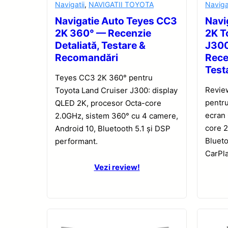
Navigatii
,
NAVIGATII TOYOTA
Naviga
Navigatie Auto Teyes CC3
Navi
2K 360° — Recenzie
2K T
Detaliată, Testare &
J30
Recomandări
Rece
Test
Teyes CC3 2K 360° pentru
Revie
Toyota Land Cruiser J300: display
pentru
QLED 2K, procesor Octa-core
ecran
2.0GHz, sistem 360° cu 4 camere,
core 2
Android 10, Bluetooth 5.1 și DSP
Blueto
performant.
CarPla
Vezi review!