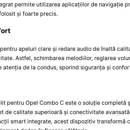
egrat permite utilizarea aplicațiilor de navigație
folosit și foarte precis.
fort
pentru apeluri clare și redare audio de înaltă cali
tate. Astfel, schimbarea melodiilor, reglarea volu
e atenția de la condus, sporind siguranța și confort
lit pentru Opel Combo C este o soluție completă 
et de calitate superioară și conectivitate avansat
ncții smart integrate, acest dispozitiv transformă 