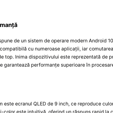
rmanță
spune de un sistem de operare modern Android 10, 
compatibilă cu numeroase aplicații, iar comutarea î
de top. Inima dispozitivului este reprezentată de 
 garantează performanțe superioare în procesarea 
em este ecranul QLED de 9 inch, ce reproduce culori
-color este intuitivă, oferind un răspuns rapid la 