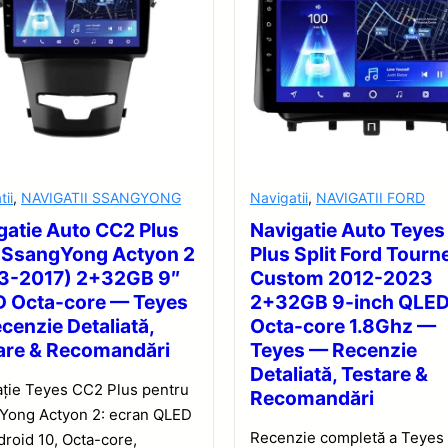
tii
,
NAVIGATII SSANGYONG
Navigatii
,
NAVIGATII FORD
gatie Auto CC2 Plus
Navigatie Auto Teye
t SsangYong Actyon 2
Plus Split Ford Tourn
3-2017) 2+32GB 9″
Custom 2012-2023
 Octa-core — Teyes
2+32GB 9-inch QLE
cenzie Detaliată,
Octa-core 1.8Ghz —
are & Recomandări
Teyes — Recenzie
Detaliată, Testare &
ație Teyes CC2 Plus pentru
Recomandări
Yong Actyon 2: ecran QLED
Recenzie completă a Teyes
droid 10, Octa-core,