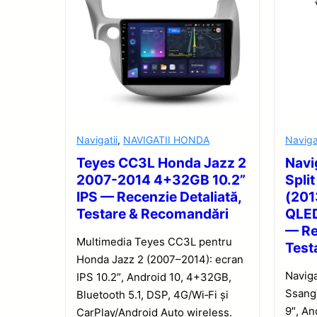
Navigatii
,
NAVIGATII HONDA
Naviga
Teyes CC3L Honda Jazz 2
Navi
2007-2014 4+32GB 10.2”
Spli
IPS — Recenzie Detaliată,
(201
Testare & Recomandări
QLED
— Re
Multimedia Teyes CC3L pentru
Test
Honda Jazz 2 (2007–2014): ecran
Navig
IPS 10.2″, Android 10, 4+32GB,
Ssang
Bluetooth 5.1, DSP, 4G/Wi‑Fi și
9″, An
CarPlay/Android Auto wireless.