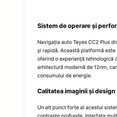
Sistem de operare și perfo
Navigația auto Teyes CC2 Plus di
și rapidă. Această platformă este 
oferind o experiență tehnologică 
arhitectură modernă de 12nm, care
consumului de energie.
Calitatea imaginii și design
Un alt punct forte al acestui sist
contraste profunde. Interfața multi