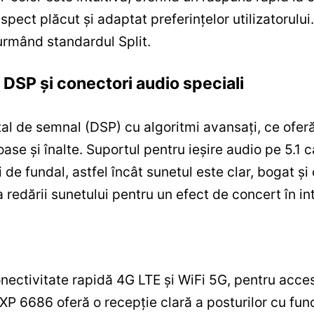
aspect plăcut și adaptat preferințelor utilizatorul
urmând standardul Split.
u DSP și conectori audio speciali
al de semnal (DSP) cu algoritmi avansați, ce oferă
oase și înalte. Suportul pentru ieșire audio pe 5.1 c
de fundal, astfel încât sunetul este clar, bogat și
redării sunetului pentru un efect de concert în int
ectivitate rapidă 4G LTE și WiFi 5G, pentru acces 
XP 6686 oferă o recepție clară a posturilor cu fu