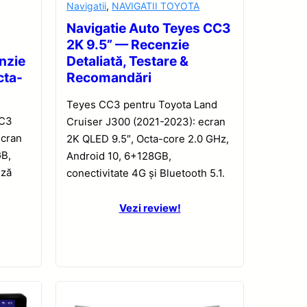
Navigatii
,
NAVIGATII TOYOTA
Navigatie Auto Teyes CC3
2K 9.5” — Recenzie
nzie
Detaliată, Testare &
cta-
Recomandări
Teyes CC3 pentru Toyota Land
CC3
Cruiser J300 (2021-2023): ecran
ecran
2K QLED 9.5″, Octa-core 2.0 GHz,
GB,
Android 10, 6+128GB,
iză
conectivitate 4G și Bluetooth 5.1.
Vezi review!