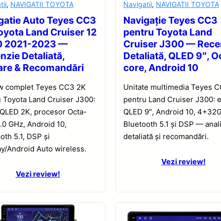
tii
,
NAVIGATII TOYOTA
Navigatii
,
NAVIGATII TOYOTA
gatie Auto Teyes CC3
Navigație Teyes CC3
oyota Land Cruiser 12
pentru Toyota Land
0 2021-2023 —
Cruiser J300 — Rece
nzie Detaliată,
Detaliată, QLED 9″, O
are & Recomandări
core, Android 10
w complet Teyes CC3 2K
Unitate multimedia Teyes 
 Toyota Land Cruiser J300:
pentru Land Cruiser J300: 
 QLED 2K, procesor Octa-
QLED 9″, Android 10, 4+32
.0 GHz, Android 10,
Bluetooth 5.1 și DSP — anal
oth 5.1, DSP și
detaliată și recomandări.
y/Android Auto wireless.
Vezi review!
Vezi review!