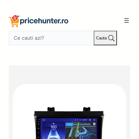
Sari
la
conținut
Cauta