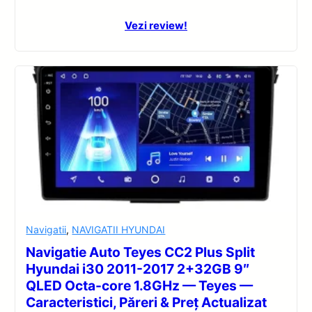
Vezi review!
Navigatii
,
NAVIGATII HYUNDAI
Navigatie Auto Teyes CC2 Plus Split
Hyundai i30 2011-2017 2+32GB 9″
QLED Octa-core 1.8GHz — Teyes —
Caracteristici, Păreri & Preț Actualizat