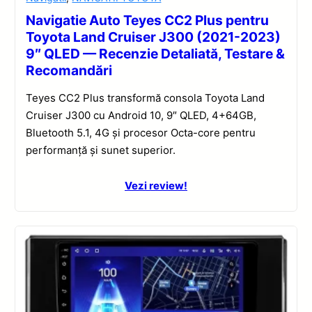
Navigatie Auto Teyes CC2 Plus pentru
Toyota Land Cruiser J300 (2021-2023)
9″ QLED — Recenzie Detaliată, Testare &
Recomandări
Teyes CC2 Plus transformă consola Toyota Land
Cruiser J300 cu Android 10, 9″ QLED, 4+64GB,
Bluetooth 5.1, 4G și procesor Octa-core pentru
performanță și sunet superior.
Vezi review!