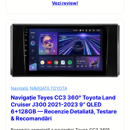
Vezi review!
Navigatii
,
NAVIGATII TOYOTA
Navigație Teyes CC3 360° Toyota Land
Cruiser J300 2021-2023 9” QLED
6+128GB — Recenzie Detaliată, Testare
& Recomandări
Recenzie completă a navigației Teyes CC3 360°