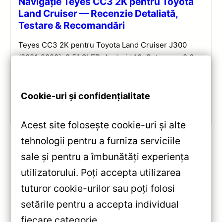
Navigație Teyes CC3 2K pentru Toyota
Land Cruiser — Recenzie Detaliată,
Testare & Recomandări
Teyes CC3 2K pentru Toyota Land Cruiser J300
(2021-2023): 9.5” QLED, Android 10, Octa-core 2.0
GHz, 4+32GB, Bluetooth 5.1 și DSP. Evaluare
completă a performanței și conectivității.
Cookie-uri și confidențialitate
Vezi review!
Acest site folosește cookie-uri și alte
tehnologii pentru a furniza serviciile
sale și pentru a îmbunătăți experiența
«
utilizatorului. Poți accepta utilizarea
Navigatie Auto Teyes CC3 360°
tuturor cookie-urilor sau poți folosi
Hyundai i10 2019-2023
setările pentru a accepta individual
6+128GB 9″ QLED — Recenzie
fiecare categorie.