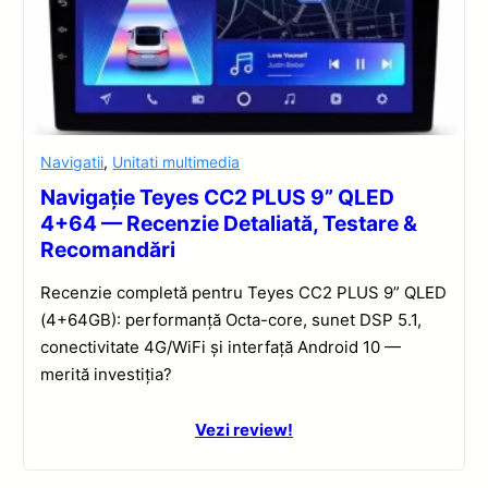
Navigatii
,
Unitati multimedia
Navigație Teyes CC2 PLUS 9” QLED
4+64 — Recenzie Detaliată, Testare &
Recomandări
Recenzie completă pentru Teyes CC2 PLUS 9” QLED
(4+64GB): performanță Octa-core, sunet DSP 5.1,
conectivitate 4G/WiFi și interfață Android 10 —
merită investiția?
Vezi review!