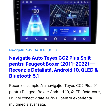
Navigatii
,
NAVIGATII PEUGEOT
Navigație Auto Teyes CC2 Plus Split
pentru Peugeot Boxer (2011–2022) —
Recenzie Detaliată, Android 10, QLED &
Bluetooth 5.1
Recenzie completă a navigației Teyes CC2 Plus 9″
pentru Peugeot Boxer: Android 10, QLED, Octa-core,
DSP și conectivitate 4G/WiFi pentru experiență
multimedia avansată.