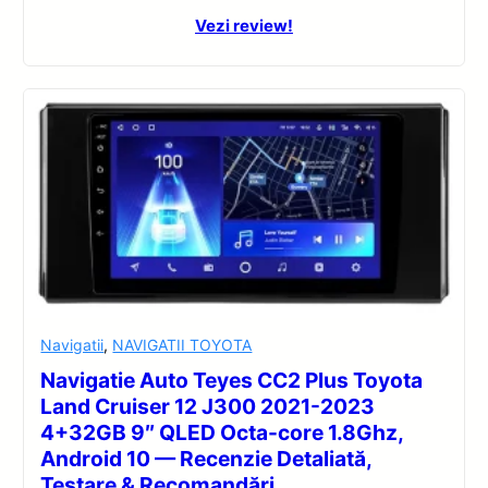
Vezi review!
Navigatii
,
NAVIGATII TOYOTA
Navigatie Auto Teyes CC2 Plus Toyota
Land Cruiser 12 J300 2021-2023
4+32GB 9″ QLED Octa-core 1.8Ghz,
Android 10 — Recenzie Detaliată,
Testare & Recomandări