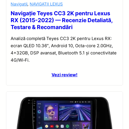
Navigatii
,
NAVIGATII LEXUS
Navigație Teyes CC3 2K pentru Lexus
RX (2015-2022) — Recenzie Detaliată,
Testare & Recomandări
Analiză completă Teyes CC3 2K pentru Lexus RX:
ecran QLED 10.36″, Android 10, Octa-core 2.0GHz,
4+32GB, DSP avansat, Bluetooth 5.1 și conectivitate
4G/Wi‑Fi.
Vezi review!