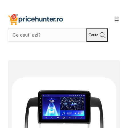
Sari
la
conținut
Cauta