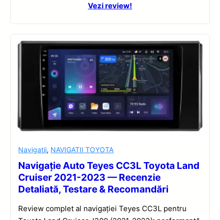
Vezi review!
Navigatii
,
NAVIGATII TOYOTA
Navigație Auto Teyes CC3L Toyota Land
Cruiser 2021-2023 — Recenzie
Detaliată, Testare & Recomandări
Review complet al navigației Teyes CC3L pentru