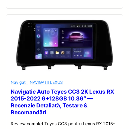
Navigatii
,
NAVIGATII LEXUS
Navigatie Auto Teyes CC3 2K Lexus RX
2015-2022 6+128GB 10.36″ —
Recenzie Detaliată, Testare &
Recomandări
Review complet Teyes CC3 pentru Lexus RX 2015-