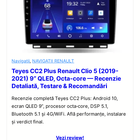
Navigatii
,
NAVIGATII RENAULT
Teyes CC2 Plus Renault Clio 5 (2019-
2021) 9” QLED, Octa-core — Recenzie
Detaliată, Testare & Recomandări
Recenzie completă Teyes CC2 Plus: Android 10,
ecran QLED 9”, procesor octa‑core, DSP 5.1,
Bluetooth 5.1 și 4G/WiFi. Află performanțe, instalare
și verdict final.
Vezi review!