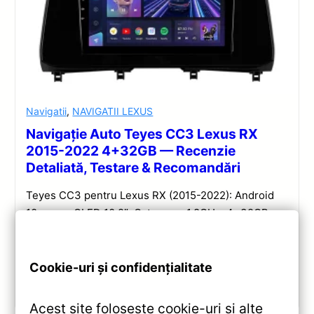
Navigatii
,
NAVIGATII LEXUS
Navigație Auto Teyes CC3 Lexus RX
2015-2022 4+32GB — Recenzie
Detaliată, Testare & Recomandări
Teyes CC3 pentru Lexus RX (2015-2022): Android
10, ecran QLED 10.2″, Octa-core 1.8GHz, 4+32GB,
DSP și conectivitate wireless pentru o experiență
multimedia completă.
Cookie-uri și confidențialitate
Vezi review!
Acest site folosește cookie-uri și alte