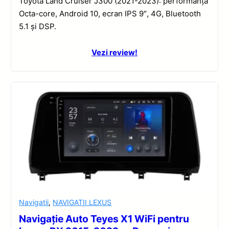
Toyota Land Cruiser J300 (2021-2023): performanță
Octa-core, Android 10, ecran IPS 9″, 4G, Bluetooth
5.1 și DSP.
Vezi review!
Navigatii
,
NAVIGATII LEXUS
Navigație Auto Teyes X1 WiFi pentru