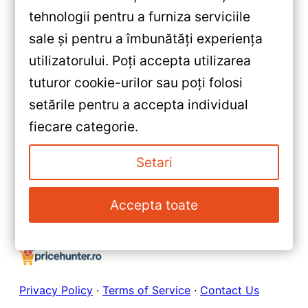
tehnologii pentru a furniza serviciile
sale și pentru a îmbunătăți experiența
«
utilizatorului. Poți accepta utilizarea
Navigatie Auto CC3 2K 9.5 inch
tuturor cookie-urilor sau poți folosi
QLED (4+32GB) – Teyes —
setările pentru a accepta individual
Recenzie Detaliată, Testare &
»
fiecare categorie.
Recomandări
Navigație Auto Teyes CC3 2K
360° Mercedes-Benz Sprinter
Setari
— Recenzie Detaliată, Testare &
Recomandări
Accepta toate
Privacy Policy
·
Terms of Service
·
Contact Us