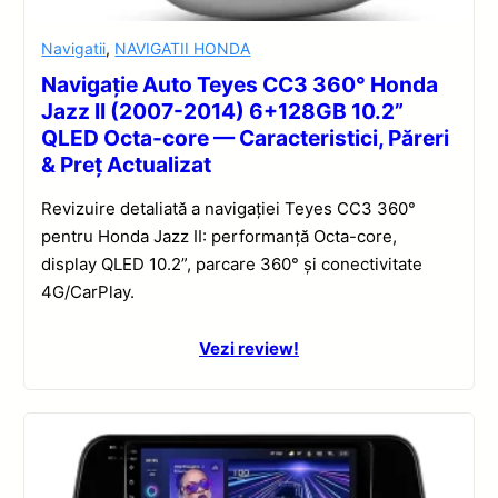
Navigatii
,
NAVIGATII HONDA
Navigație Auto Teyes CC3 360° Honda
Jazz II (2007-2014) 6+128GB 10.2”
QLED Octa-core — Caracteristici, Păreri
& Preț Actualizat
Revizuire detaliată a navigației Teyes CC3 360°
pentru Honda Jazz II: performanță Octa-core,
display QLED 10.2”, parcare 360° și conectivitate
4G/CarPlay.
Vezi review!