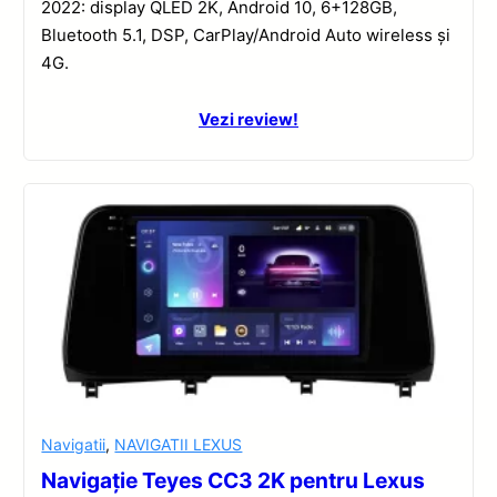
2022: display QLED 2K, Android 10, 6+128GB,
Bluetooth 5.1, DSP, CarPlay/Android Auto wireless și
4G.
Vezi review!
Navigatii
,
NAVIGATII LEXUS
Navigație Teyes CC3 2K pentru Lexus