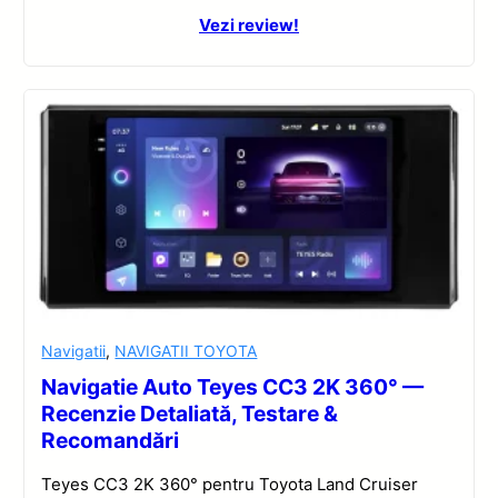
Vezi review!
Navigatii
,
NAVIGATII TOYOTA
Navigatie Auto Teyes CC3 2K 360° —
Recenzie Detaliată, Testare &
Recomandări
Teyes CC3 2K 360° pentru Toyota Land Cruiser