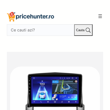
Sari
la
conținut
Cauta