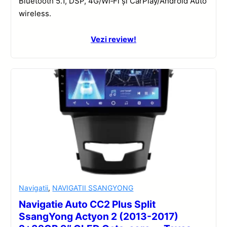
Bluetooth 5.1, DSP, 4G/Wi‑Fi și CarPlay/Android Auto
wireless.
Vezi review!
Navigatii
,
NAVIGATII SSANGYONG
Navigatie Auto CC2 Plus Split
SsangYong Actyon 2 (2013-2017)