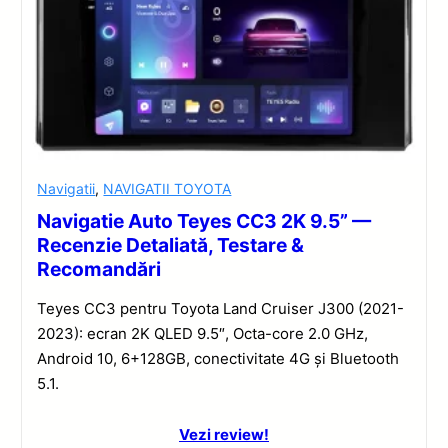
Navigatii
,
NAVIGATII TOYOTA
Navigatie Auto Teyes CC3 2K 9.5” —
Recenzie Detaliată, Testare &
Recomandări
Teyes CC3 pentru Toyota Land Cruiser J300 (2021-
2023): ecran 2K QLED 9.5″, Octa-core 2.0 GHz,
Android 10, 6+128GB, conectivitate 4G și Bluetooth
5.1.
Vezi review!