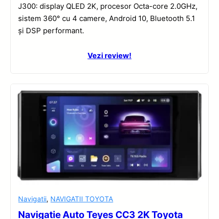
J300: display QLED 2K, procesor Octa-core 2.0GHz,
sistem 360° cu 4 camere, Android 10, Bluetooth 5.1
și DSP performant.
Vezi review!
Navigatii
,
NAVIGATII TOYOTA
Navigatie Auto Teyes CC3 2K Toyota