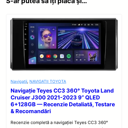
S-ar putea să îți placă și…
Navigatii
,
NAVIGATII TOYOTA
Navigație Teyes CC3 360° Toyota Land
Cruiser J300 2021-2023 9” QLED
6+128GB — Recenzie Detaliată, Testare
& Recomandări
Recenzie completă a navigației Teyes CC3 360°