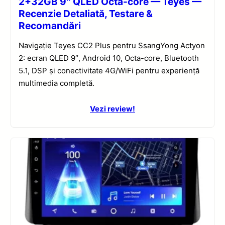
2+32GB 9″ QLED Octa-core — Teyes —
Recenzie Detaliată, Testare &
Recomandări
Navigație Teyes CC2 Plus pentru SsangYong Actyon
2: ecran QLED 9″, Android 10, Octa-core, Bluetooth
5.1, DSP și conectivitate 4G/WiFi pentru experiență
multimedia completă.
Vezi review!