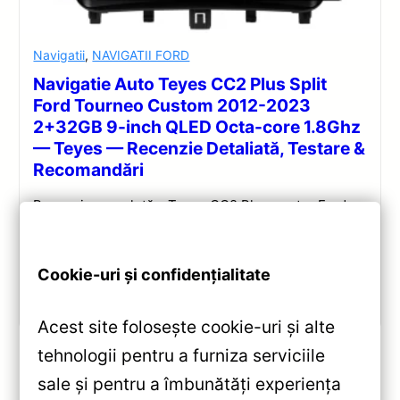
Navigatii
,
NAVIGATII FORD
Navigatie Auto Teyes CC2 Plus Split
Ford Tourneo Custom 2012-2023
2+32GB 9-inch QLED Octa-core 1.8Ghz
— Teyes — Recenzie Detaliată, Testare &
Recomandări
Recenzie completă a Teyes CC2 Plus pentru Ford
Tourneo Custom: ecran QLED 9-inch, Android 10,
Octa-core 1.8GHz, DSP 5.1, 4G/WiFi și Bluetooth 5.1.
Cookie-uri și confidențialitate
Vezi review!
Acest site folosește cookie-uri și alte
tehnologii pentru a furniza serviciile
sale și pentru a îmbunătăți experiența