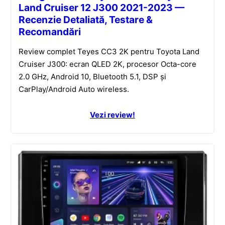
Land Cruiser 12 J300 2021-2023 —
Recenzie Detaliată, Testare &
Recomandări
Review complet Teyes CC3 2K pentru Toyota Land
Cruiser J300: ecran QLED 2K, procesor Octa-core
2.0 GHz, Android 10, Bluetooth 5.1, DSP și
CarPlay/Android Auto wireless.
Vezi review!