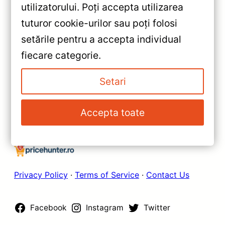
«
utilizatorului. Poți accepta utilizarea
Navigație Auto Teyes CC3 2K
tuturor cookie-urilor sau poți folosi
pentru Toyota C-HR (2016-
setările pentru a accepta individual
2023) — Recenzie Detaliată,
»
fiecare categorie.
Testare & Recomandări
Navigatie Auto Teyes Lux One
Toyota Corolla 2018-2020 —
Setari
12.3” IPS, 6+128GB, Android 10
— Recenzie Detaliată, Testare &
Accepta toate
Recomandări
Privacy Policy
·
Terms of Service
·
Contact Us
Facebook
Instagram
Twitter