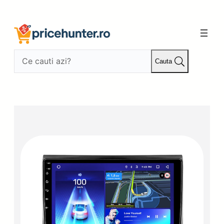
Sari
la
conținut
Cauta