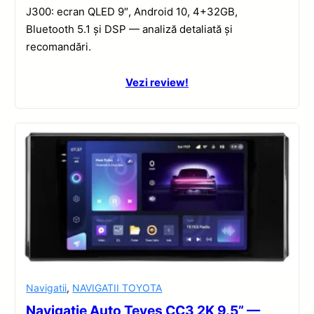
J300: ecran QLED 9″, Android 10, 4+32GB,
Bluetooth 5.1 și DSP — analiză detaliată și
recomandări.
Vezi review!
Navigatii
,
NAVIGATII TOYOTA
Navigatie Auto Teyes CC3 2K 9.5” —