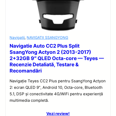
Navigatii
,
NAVIGATII SSANGYONG
Navigatie Auto CC2 Plus Split
SsangYong Actyon 2 (2013-2017)
2+32GB 9″ QLED Octa-core — Teyes —
Recenzie Detaliată, Testare &
Recomandări
Navigație Teyes CC2 Plus pentru SsangYong Actyon
2: ecran QLED 9″, Android 10, Octa-core, Bluetooth
5.1, DSP și conectivitate 4G/WiFi pentru experiență
multimedia completă.
Vezi review!