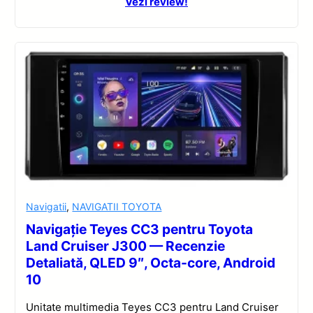
Vezi review!
Navigatii
,
NAVIGATII TOYOTA
Navigație Teyes CC3 pentru Toyota
Land Cruiser J300 — Recenzie
Detaliată, QLED 9″, Octa-core, Android
10
Unitate multimedia Teyes CC3 pentru Land Cruiser