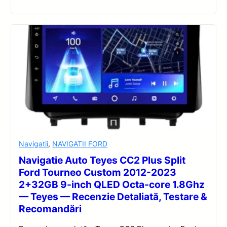
Navigatii
,
NAVIGATII FORD
Navigatie Auto Teyes CC2 Plus Split
Ford Tourneo Custom 2012-2023
2+32GB 9-inch QLED Octa-core 1.8Ghz
— Teyes — Recenzie Detaliată, Testare &
Recomandări