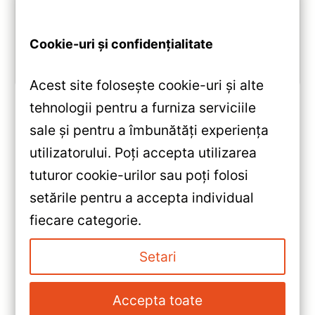
Android 10, Octa-core 1.8GHz, 6+128GB, ecran QLED
10.2″, DSP audio și conectivitate 4G/Wi‑Fi.
Cookie-uri și confidențialitate
Vezi review!
Acest site folosește cookie-uri și alte
tehnologii pentru a furniza serviciile
sale și pentru a îmbunătăți experiența
«
utilizatorului. Poți accepta utilizarea
Navigație Auto Teyes CC3L
tuturor cookie-urilor sau poți folosi
Jeep Wrangler 2010-2018 —
setările pentru a accepta individual
Recenzie Detaliată, Testare &
»
fiecare categorie.
Recomandări
Navigație Auto Teyes CC3L
10.2″ (Citroen C3 XR 2019-
Setari
2020) — Recenzie Detaliată,
Testare & Recomandări
Accepta toate