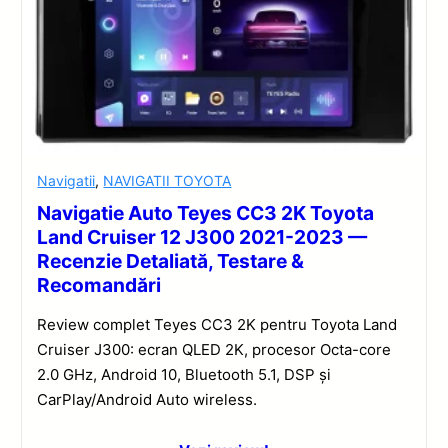
Navigatii
,
NAVIGATII TOYOTA
Navigatie Auto Teyes CC3 2K Toyota
Land Cruiser 12 J300 2021-2023 —
Recenzie Detaliată, Testare &
Recomandări
Review complet Teyes CC3 2K pentru Toyota Land
Cruiser J300: ecran QLED 2K, procesor Octa-core
2.0 GHz, Android 10, Bluetooth 5.1, DSP și
CarPlay/Android Auto wireless.