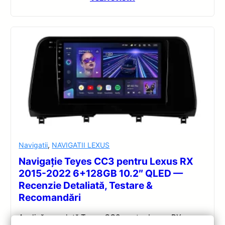
Navigatii
,
NAVIGATII LEXUS
Navigație Teyes CC3 pentru Lexus RX
2015-2022 6+128GB 10.2″ QLED —
Recenzie Detaliată, Testare &
Recomandări
Analiză completă Teyes CC3 pentru Lexus RX: