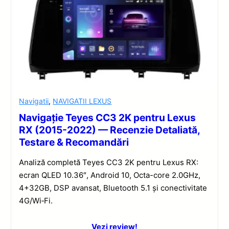
Navigatii
,
NAVIGATII LEXUS
Navigație Teyes CC3 2K pentru Lexus
RX (2015-2022) — Recenzie Detaliată,
Testare & Recomandări
Analiză completă Teyes CC3 2K pentru Lexus RX:
ecran QLED 10.36″, Android 10, Octa-core 2.0GHz,
4+32GB, DSP avansat, Bluetooth 5.1 și conectivitate
4G/Wi‑Fi.
Vezi review!