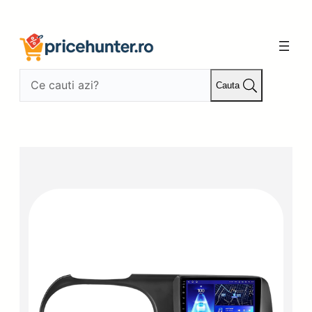
Sari
la
conținut
Cauta