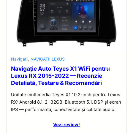
Navigatii
,
NAVIGATII LEXUS
Navigație Auto Teyes X1 WiFi pentru
Lexus RX 2015-2022 — Recenzie
Detaliată, Testare & Recomandări
Unitate multimedia Teyes X1 10.2-inch pentru Lexus
RX: Android 8.1, 2+32GB, Bluetooth 5.1, DSP și ecran
IPS — performanță, conectivitate și calitate audio.
Vezi review!