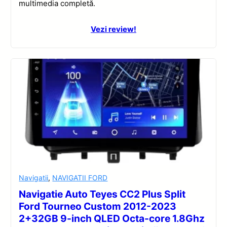
multimedia completă.
Vezi review!
Navigatii
,
NAVIGATII FORD
Navigatie Auto Teyes CC2 Plus Split
Ford Tourneo Custom 2012-2023
2+32GB 9-inch QLED Octa-core 1.8Ghz