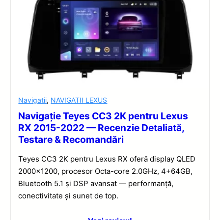
Navigatii
,
NAVIGATII LEXUS
Navigație Teyes CC3 2K pentru Lexus
RX 2015-2022 — Recenzie Detaliată,
Testare & Recomandări
Teyes CC3 2K pentru Lexus RX oferă display QLED
2000×1200, procesor Octa-core 2.0GHz, 4+64GB,
Bluetooth 5.1 și DSP avansat — performanță,
conectivitate și sunet de top.