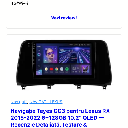
4G/Wi‑Fi.
Vezi review!
Navigatii
,
NAVIGATII LEXUS
Navigație Teyes CC3 pentru Lexus RX
2015-2022 6+128GB 10.2″ QLED —
Recenzie Detaliată, Testare &