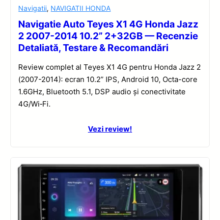
Navigatii
,
NAVIGATII HONDA
Navigatie Auto Teyes X1 4G Honda Jazz
2 2007-2014 10.2” 2+32GB — Recenzie
Detaliată, Testare & Recomandări
Review complet al Teyes X1 4G pentru Honda Jazz 2
(2007-2014): ecran 10.2” IPS, Android 10, Octa-core
1.6GHz, Bluetooth 5.1, DSP audio și conectivitate
4G/Wi‑Fi.
Vezi review!