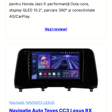
pentru Honda Jazz II: performanță Octa-core,
display QLED 10.2”, parcare 360° și conectivitate
4G/CarPlay.
Vezi review!
Navigatii
,
NAVIGATII LEXUS
Navigație Auto Teyes CC3 Lexus RX