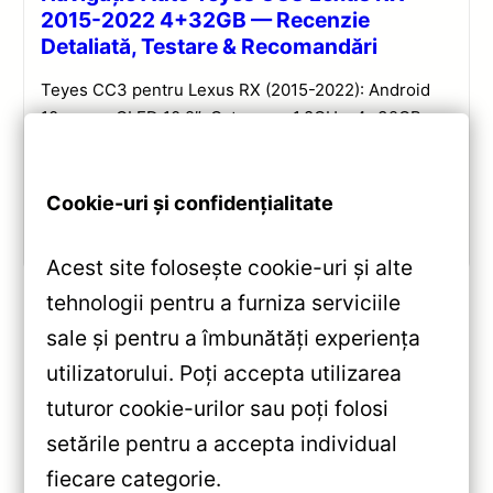
2015-2022 4+32GB — Recenzie
Detaliată, Testare & Recomandări
Teyes CC3 pentru Lexus RX (2015-2022): Android
10, ecran QLED 10.2″, Octa-core 1.8GHz, 4+32GB,
DSP și conectivitate wireless pentru o experiență
multimedia completă.
Cookie-uri și confidențialitate
Vezi review!
Acest site folosește cookie-uri și alte
tehnologii pentru a furniza serviciile
sale și pentru a îmbunătăți experiența
«
utilizatorului. Poți accepta utilizarea
Navigatie Auto Teyes X1 4G
tuturor cookie-urilor sau poți folosi
SsangYong Tivoli 2015-2019
setările pentru a accepta individual
2+32GB 9″ IPS Octa-core
»
fiecare categorie.
1.6GHz — Recenzie Detaliată,