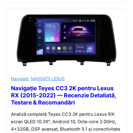
Navigatii
,
NAVIGATII LEXUS
Navigație Teyes CC3 2K pentru Lexus
RX (2015-2022) — Recenzie Detaliată,
Testare & Recomandări
Analiză completă Teyes CC3 2K pentru Lexus RX:
ecran QLED 10.36″, Android 10, Octa-core 2.0GHz,
4+32GB, DSP avansat, Bluetooth 5.1 și conectivitate