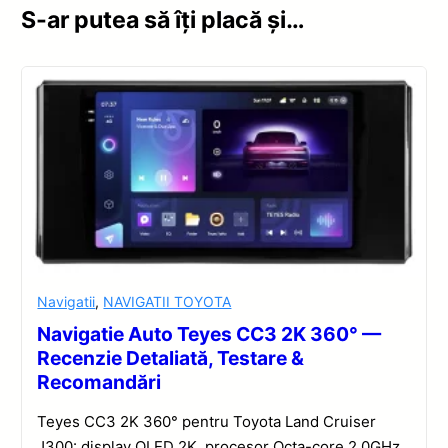
S-ar putea să îți placă și…
Navigatii
,
NAVIGATII TOYOTA
Navigatie Auto Teyes CC3 2K 360° —
Recenzie Detaliată, Testare &
Recomandări
Teyes CC3 2K 360° pentru Toyota Land Cruiser
J300: display QLED 2K, procesor Octa-core 2.0GHz,