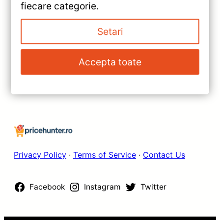
fiecare categorie.
2021-2024 9″ QLED 4+32GB
Teyes CC3 — Recenzie
Setari
»
Detaliată, Testare &
Navigație Auto Teyes CC3
Recomandări
Dacia Logan 3 2021-2024 —
Accepta toate
Recenzie Detaliată, Testare &
Recomandări
Privacy Policy
·
Terms of Service
·
Contact Us
Facebook
Instagram
Twitter