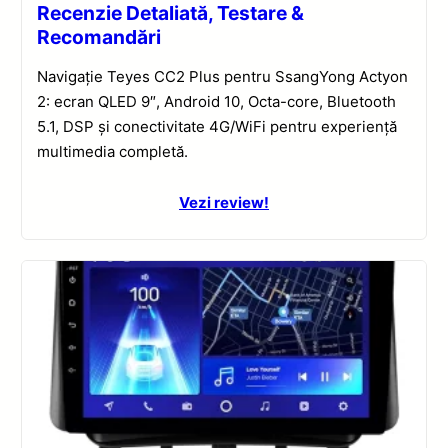
Recenzie Detaliată, Testare &
Recomandări
Navigație Teyes CC2 Plus pentru SsangYong Actyon
2: ecran QLED 9″, Android 10, Octa-core, Bluetooth
5.1, DSP și conectivitate 4G/WiFi pentru experiență
multimedia completă.
Vezi review!