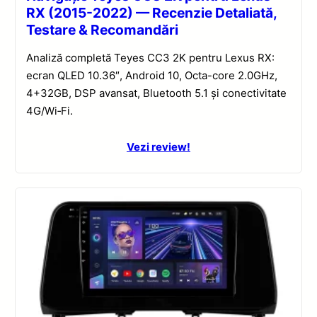
RX (2015-2022) — Recenzie Detaliată,
Testare & Recomandări
Analiză completă Teyes CC3 2K pentru Lexus RX:
ecran QLED 10.36″, Android 10, Octa-core 2.0GHz,
4+32GB, DSP avansat, Bluetooth 5.1 și conectivitate
4G/Wi‑Fi.
Vezi review!