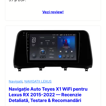
Vezi review!
Navigatii
,
NAVIGATII LEXUS
Navigație Auto Teyes X1 WiFi pentru
Lexus RX 2015-2022 — Recenzie
Detaliată, Testare & Recomandări