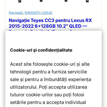
Navigatii
,
NAVIGATII LEXUS
Navigație Teyes CC3 pentru Lexus RX
2015-2022 6+128GB 10.2″ QLED —
Recenzie Detaliată, Testare &
Recomandări
Analiză completă Teyes CC3 pentru Lexus RX:
Cookie-uri și confidențialitate
Android 10, Octa-core 1.8GHz, 6+128GB, ecran QLED
10.2″, DSP audio și conectivitate 4G/Wi‑Fi.
Acest site folosește cookie-uri și alte
tehnologii pentru a furniza serviciile
Vezi review!
sale și pentru a îmbunătăți experiența
utilizatorului. Poți accepta utilizarea
tuturor cookie-urilor sau poți folosi
«
setările pentru a accepta individual
Navigatie Auto Dacia Sandero 3