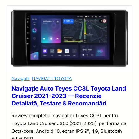
Navigatii
,
NAVIGATII TOYOTA
Navigație Auto Teyes CC3L Toyota Land
Cruiser 2021-2023 — Recenzie
Detaliată, Testare & Recomandări
Review complet al navigației Teyes CC3L pentru
Toyota Land Cruiser J300 (2021-2023): performanță
Octa-core, Android 10, ecran IPS 9″, 4G, Bluetooth
5.1 și DSP.