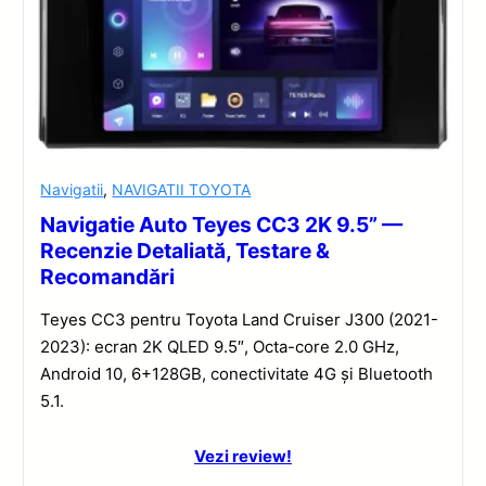
Navigatii
,
NAVIGATII TOYOTA
Navigatie Auto Teyes CC3 2K 9.5” —
Recenzie Detaliată, Testare &
Recomandări
Teyes CC3 pentru Toyota Land Cruiser J300 (2021-
2023): ecran 2K QLED 9.5″, Octa-core 2.0 GHz,
Android 10, 6+128GB, conectivitate 4G și Bluetooth
5.1.
Vezi review!