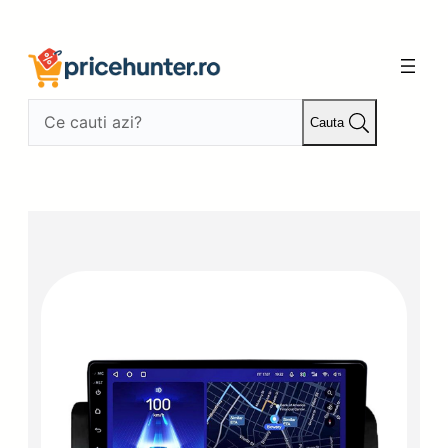
Sari
la
conținut
Cauta