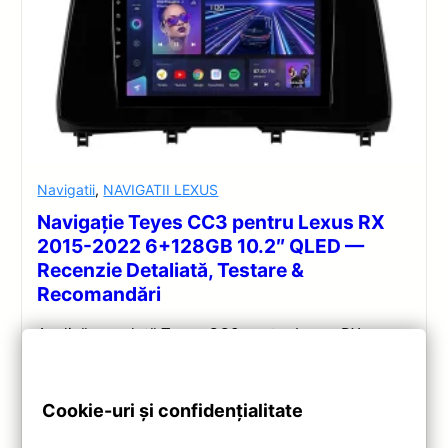
Navigatii
,
NAVIGATII LEXUS
Navigație Teyes CC3 pentru Lexus RX
2015-2022 6+128GB 10.2″ QLED —
Recenzie Detaliată, Testare &
Recomandări
Analiză completă Teyes CC3 pentru Lexus RX:
Android 10, Octa-core 1.8GHz, 6+128GB, ecran QLED
10.2″, DSP audio și conectivitate 4G/Wi‑Fi.
Cookie-uri și confidențialitate
Vezi review!