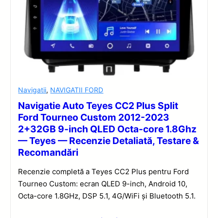
Navigatii
,
NAVIGATII FORD
Navigatie Auto Teyes CC2 Plus Split
Ford Tourneo Custom 2012-2023
2+32GB 9-inch QLED Octa-core 1.8Ghz
— Teyes — Recenzie Detaliată, Testare &
Recomandări
Recenzie completă a Teyes CC2 Plus pentru Ford
Tourneo Custom: ecran QLED 9-inch, Android 10,
Octa-core 1.8GHz, DSP 5.1, 4G/WiFi și Bluetooth 5.1.