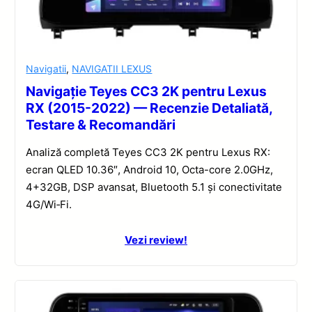
Navigatii
,
NAVIGATII LEXUS
Navigație Teyes CC3 2K pentru Lexus
RX (2015-2022) — Recenzie Detaliată,
Testare & Recomandări
Analiză completă Teyes CC3 2K pentru Lexus RX:
ecran QLED 10.36″, Android 10, Octa-core 2.0GHz,
4+32GB, DSP avansat, Bluetooth 5.1 și conectivitate
4G/Wi‑Fi.
Vezi review!