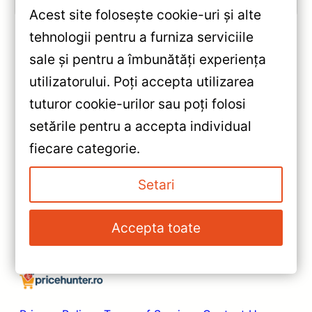
Acest site folosește cookie-uri și alte
tehnologii pentru a furniza serviciile
sale și pentru a îmbunătăți experiența
«
utilizatorului. Poți accepta utilizarea
Navigație Auto Teyes CC3 2K
tuturor cookie-urilor sau poți folosi
pentru Dacia Sandero 3 —
setările pentru a accepta individual
Recenzie Detaliată, Testare &
»
fiecare categorie.
Recomandări
Navigație Auto Teyes CC3
Dacia Sandero 3 2021-2024
Setari
6+128GB 9" QLED — Recenzie
Detaliată, Testare &
Accepta toate
Recomandări