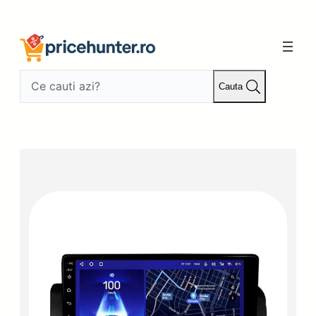
Sari
la
conținut
Cauta