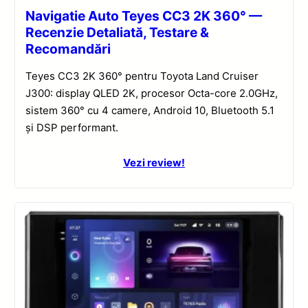
Navigatie Auto Teyes CC3 2K 360° —
Recenzie Detaliată, Testare &
Recomandări
Teyes CC3 2K 360° pentru Toyota Land Cruiser
J300: display QLED 2K, procesor Octa-core 2.0GHz,
sistem 360° cu 4 camere, Android 10, Bluetooth 5.1
și DSP performant.
Vezi review!