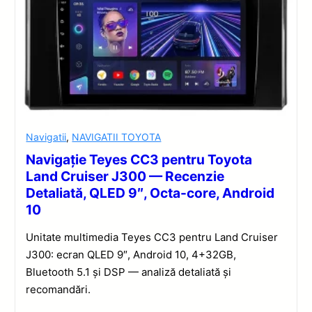
Navigatii
,
NAVIGATII TOYOTA
Navigație Teyes CC3 pentru Toyota
Land Cruiser J300 — Recenzie
Detaliată, QLED 9″, Octa-core, Android
10
Unitate multimedia Teyes CC3 pentru Land Cruiser
J300: ecran QLED 9″, Android 10, 4+32GB,
Bluetooth 5.1 și DSP — analiză detaliată și
recomandări.