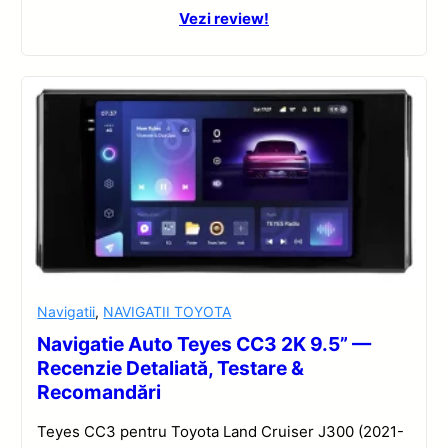
Vezi review!
Navigatii
,
NAVIGATII TOYOTA
Navigatie Auto Teyes CC3 2K 9.5” —
Recenzie Detaliată, Testare &
Recomandări
Teyes CC3 pentru Toyota Land Cruiser J300 (2021-