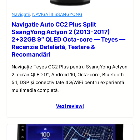
Navigatii
,
NAVIGATII SSANGYONG
Navigatie Auto CC2 Plus Split
SsangYong Actyon 2 (2013-2017)
2+32GB 9″ QLED Octa-core — Teyes —
Recenzie Detaliată, Testare &
Recomandări
Navigație Teyes CC2 Plus pentru SsangYong Actyon
2: ecran QLED 9″, Android 10, Octa-core, Bluetooth
5.1, DSP și conectivitate 4G/WiFi pentru experiență
multimedia completă.
Vezi review!