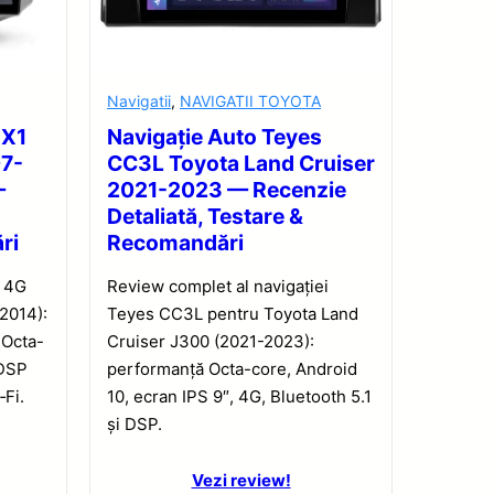
Navigatii
,
NAVIGATII TOYOTA
 X1
Navigație Auto Teyes
07-
CC3L Toyota Land Cruiser
—
2021-2023 — Recenzie
Detaliată, Testare &
ri
Recomandări
1 4G
Review complet al navigației
2014):
Teyes CC3L pentru Toyota Land
 Octa-
Cruiser J300 (2021-2023):
 DSP
performanță Octa-core, Android
‑Fi.
10, ecran IPS 9″, 4G, Bluetooth 5.1
și DSP.
Vezi review!