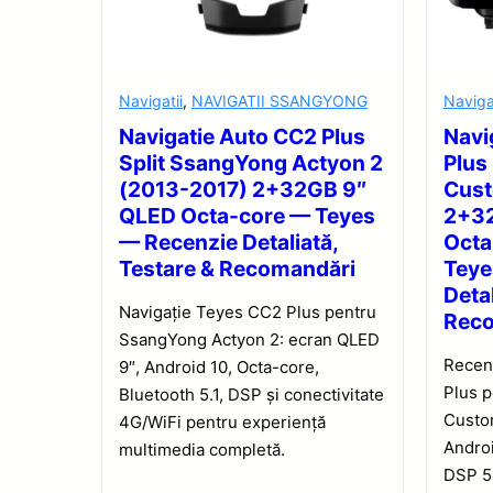
Navigatii
,
NAVIGATII SSANGYONG
Naviga
Navigatie Auto CC2 Plus
Navi
Split SsangYong Actyon 2
Plus
(2013-2017) 2+32GB 9″
Cus
QLED Octa-core — Teyes
2+32
— Recenzie Detaliată,
Octa
Testare & Recomandări
Teye
Detal
Navigație Teyes CC2 Plus pentru
Rec
SsangYong Actyon 2: ecran QLED
Recen
9″, Android 10, Octa-core,
Plus 
Bluetooth 5.1, DSP și conectivitate
Custo
4G/WiFi pentru experiență
Androi
multimedia completă.
DSP 5.