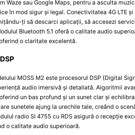
ecum Waze sau Google Maps, pentru a asculta muzi
nice în mod sigur și legal. Conectivitatea 4G LTE ș
ițându-ți să descarci aplicații, să accesezi servic
 Modulul Bluetooth 5.1 oferă o calitate audio superi
 oferind o claritate excelentă.
e DSP
delului MOSS M2 este procesorul DSP (Digital Sig
eriență audio imersivă și detaliată. Algoritmii av
, oferind un bas profund și un sunet clar și echilib
are sunetele ajung la urechile tale, creând o scen
dulul radio SI 4755 cu RDS asigură o recepție exce
nd o calitate audio superioară.