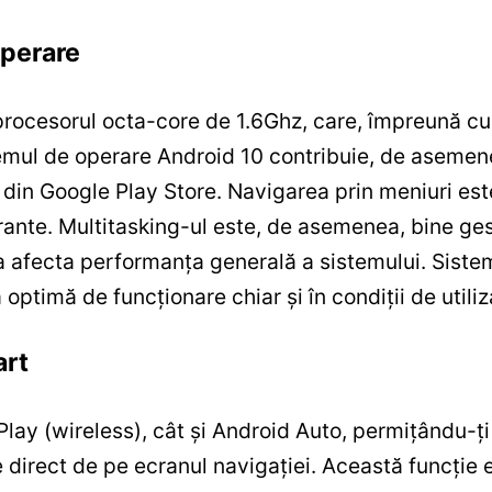
Operare
e procesorul octa-core de 1.6Ghz, care, împreună 
temul de operare Android 10 contribuie, de asemene
din Google Play Store. Navigarea prin meniuri este i
strante. Multitasking-ul este, de asemenea, bine ges
 a afecta performanța generală a sistemului. Sistem
optimă de funcționare chiar și în condiții de utiliz
art
ay (wireless), cât și Android Auto, permițându-ț
te direct de pe ecranul navigației. Această funcție 