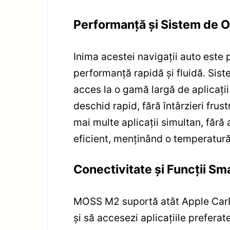
Performanță și Sistem de 
Inima acestei navigații auto est
performanță rapidă și fluidă. Sis
acces la o gamă largă de aplicații 
deschid rapid, fără întârzieri fru
mai multe aplicații simultan, fără
eficient, menținând o temperatură 
Conectivitate și Funcții Sm
MOSS M2 suportă atât Apple CarPl
și să accesezi aplicațiile prefera