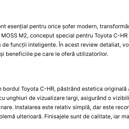
nt esențial pentru orice șofer modern, transformâ
ul MOSS M2, conceput special pentru Toyota C-HR 
 de funcții inteligente. În acest review detaliat, 
i beneficiile pe care le oferă utilizatorilor.
bordul Toyota C-HR, păstrând estetica originală a
cu unghiuri de vizualizare largi, asigurând o vizibi
minare. Instalarea este relativ simplă, dar este re
lemă ulterioară. Finisajele sunt de calitate, iar mat