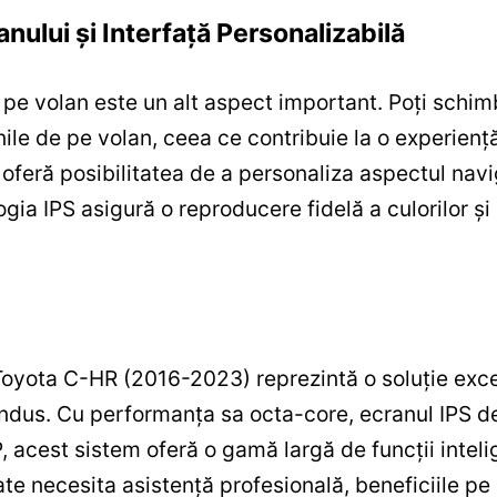
nului și Interfață Personalizabilă
pe volan este un alt aspect important. Poți schimb
nile de pe volan, ceea ce contribuie la o experien
 oferă posibilitatea de a personaliza aspectul navi
ologia IPS asigură o reproducere fidelă a culorilor și
yota C-HR (2016-2023) reprezintă o soluție exce
dus. Cu performanța sa octa-core, ecranul IPS de 
acest sistem oferă o gamă largă de funcții intelig
te necesita asistență profesională, beneficiile pe 