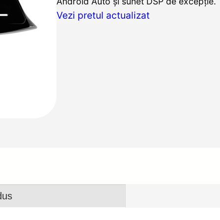
Android Auto și sunet DSP de excepție.
Vezi pretul actualizat
dus