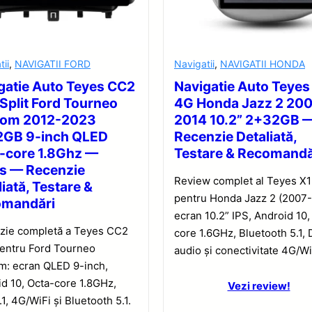
tii
,
NAVIGATII FORD
Navigatii
,
NAVIGATII HONDA
gatie Auto Teyes CC2
Navigatie Auto Teyes
 Split Ford Tourneo
4G Honda Jazz 2 20
tom 2012-2023
2014 10.2” 2+32GB 
GB 9-inch QLED
Recenzie Detaliată,
-core 1.8Ghz —
Testare & Recomandă
s — Recenzie
Review complet al Teyes X
iată, Testare &
pentru Honda Jazz 2 (2007-
omandări
ecran 10.2” IPS, Android 10,
zie completă a Teyes CC2
core 1.6GHz, Bluetooth 5.1,
pentru Ford Tourneo
audio și conectivitate 4G/Wi
m: ecran QLED 9-inch,
d 10, Octa-core 1.8GHz,
Vezi review!
1, 4G/WiFi și Bluetooth 5.1.