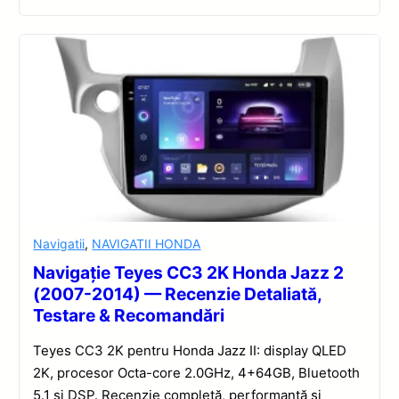
Navigatii
,
NAVIGATII HONDA
Navigație Teyes CC3 2K Honda Jazz 2
(2007-2014) — Recenzie Detaliată,
Testare & Recomandări
Teyes CC3 2K pentru Honda Jazz II: display QLED
2K, procesor Octa-core 2.0GHz, 4+64GB, Bluetooth
5.1 și DSP. Recenzie completă, performanță și