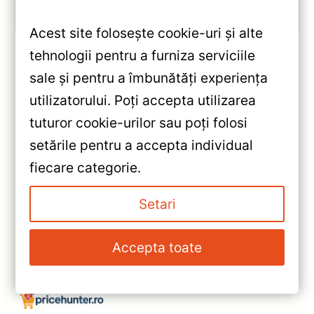
Vezi review!
Acest site folosește cookie-uri și alte
tehnologii pentru a furniza serviciile
sale și pentru a îmbunătăți experiența
«
utilizatorului. Poți accepta utilizarea
Navigație Auto MOSS M2
tuturor cookie-urilor sau poți folosi
Peugeot 408 2012-2020 –
setările pentru a accepta individual
Android 10, 4+32GB, Ecran IPS
»
fiecare categorie.
9″ Octa-core, 4G și Bluetooth
Navigație Auto MOSS M2
5.1
pentru Peugeot 308 2013-2017
Setari
– Android 10, 4+32GB, 9” IPS,
Octa-Core 1.6Ghz, 4G,
Accepta toate
Bluetooth 5.1 și DSP Audio