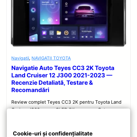
Navigatii
,
NAVIGATII TOYOTA
Navigatie Auto Teyes CC3 2K Toyota
Land Cruiser 12 J300 2021-2023 —
Recenzie Detaliată, Testare &
Recomandări
Review complet Teyes CC3 2K pentru Toyota Land
Cruiser J300: ecran QLED 2K, procesor Octa-core
2.0 GHz, Android 10, Bluetooth 5.1, DSP și
CarPlay/Android Auto wireless.
Cookie-uri și confidențialitate