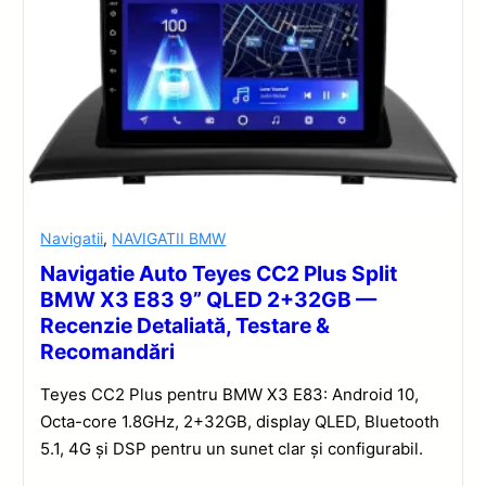
Navigatii
,
NAVIGATII BMW
Navigatie Auto Teyes CC2 Plus Split
BMW X3 E83 9” QLED 2+32GB —
Recenzie Detaliată, Testare &
Recomandări
Teyes CC2 Plus pentru BMW X3 E83: Android 10,
Octa-core 1.8GHz, 2+32GB, display QLED, Bluetooth
5.1, 4G și DSP pentru un sunet clar și configurabil.