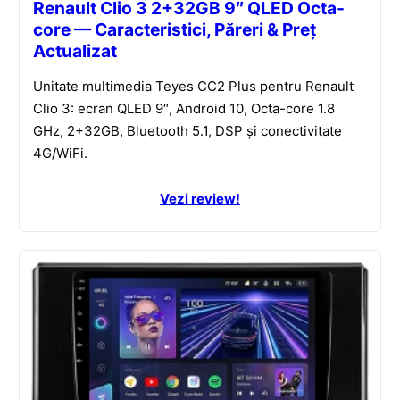
Renault Clio 3 2+32GB 9″ QLED Octa-
core — Caracteristici, Păreri & Preț
Actualizat
Unitate multimedia Teyes CC2 Plus pentru Renault
Clio 3: ecran QLED 9″, Android 10, Octa-core 1.8
GHz, 2+32GB, Bluetooth 5.1, DSP și conectivitate
4G/WiFi.
Vezi review!