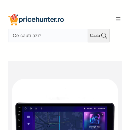
Sari
la
conținut
Cauta