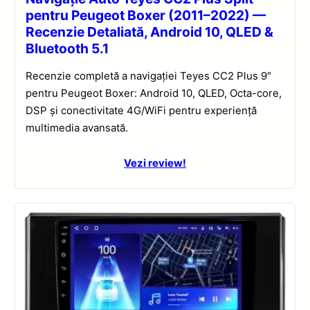
pentru Peugeot Boxer (2011–2022) —
Recenzie Detaliată, Android 10, QLED &
Bluetooth 5.1
Recenzie completă a navigației Teyes CC2 Plus 9″
pentru Peugeot Boxer: Android 10, QLED, Octa-core,
DSP și conectivitate 4G/WiFi pentru experiență
multimedia avansată.
Vezi review!