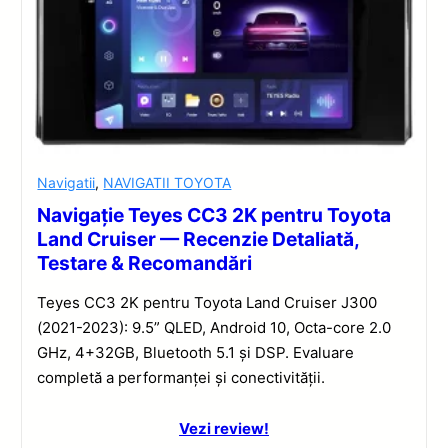
Navigatii
,
NAVIGATII TOYOTA
Navigație Teyes CC3 2K pentru Toyota
Land Cruiser — Recenzie Detaliată,
Testare & Recomandări
Teyes CC3 2K pentru Toyota Land Cruiser J300
(2021-2023): 9.5” QLED, Android 10, Octa-core 2.0
GHz, 4+32GB, Bluetooth 5.1 și DSP. Evaluare
completă a performanței și conectivității.
Vezi review!