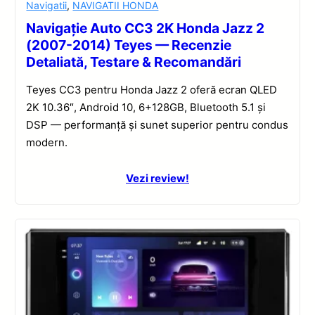
Navigatii
,
NAVIGATII HONDA
Navigație Auto CC3 2K Honda Jazz 2
(2007-2014) Teyes — Recenzie
Detaliată, Testare & Recomandări
Teyes CC3 pentru Honda Jazz 2 oferă ecran QLED
2K 10.36″, Android 10, 6+128GB, Bluetooth 5.1 și
DSP — performanță și sunet superior pentru condus
modern.
Vezi review!