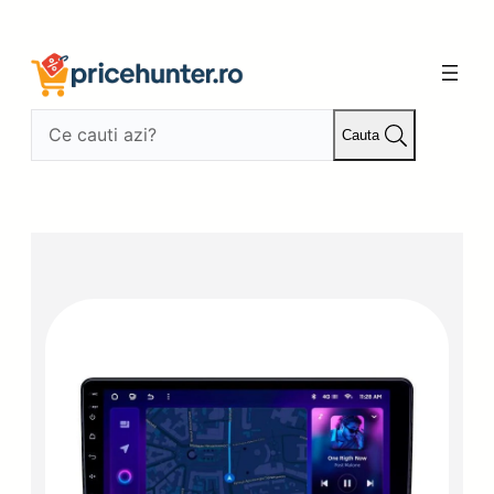
Sari
la
conținut
Cauta