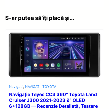
S-ar putea să îți placă și…
Navigatii
,
NAVIGATII TOYOTA
Navigație Teyes CC3 360° Toyota Land
Cruiser J300 2021-2023 9” QLED
6+128GB — Recenzie Detaliată, Testare