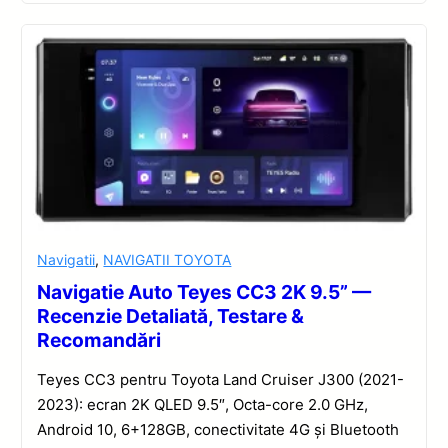
Navigatii
,
NAVIGATII TOYOTA
Navigatie Auto Teyes CC3 2K 9.5” —
Recenzie Detaliată, Testare &
Recomandări
Teyes CC3 pentru Toyota Land Cruiser J300 (2021-
2023): ecran 2K QLED 9.5″, Octa-core 2.0 GHz,
Android 10, 6+128GB, conectivitate 4G și Bluetooth