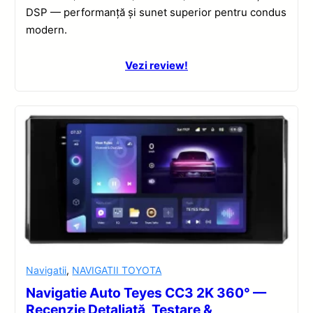
DSP — performanță și sunet superior pentru condus
modern.
Vezi review!
Navigatii
,
NAVIGATII TOYOTA
Navigatie Auto Teyes CC3 2K 360° —
Recenzie Detaliată, Testare &