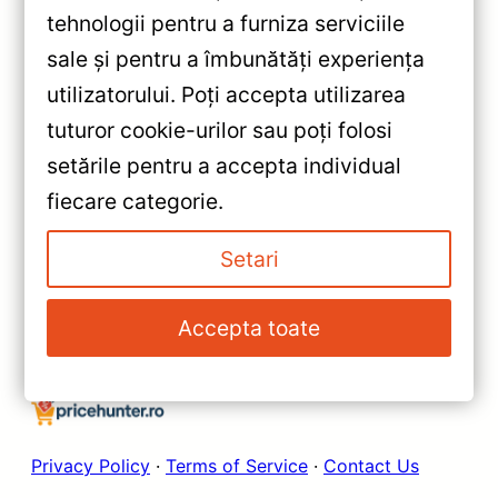
tehnologii pentru a furniza serviciile
sale și pentru a îmbunătăți experiența
«
utilizatorului. Poți accepta utilizarea
Navigație Auto MOSS M2
tuturor cookie-urilor sau poți folosi
pentru Volkswagen Jetta 7
setările pentru a accepta individual
(2018-2022) – Android 10,
»
fiecare categorie.
Procesor Octa-core, 4G,
Navigație Auto MOSS M2
Bluetooth 5.1 și Ecran IPS de 9
pentru Volvo XC90 2002-2014
Setari
inch
– Android 10, 4+32GB, 9” IPS
Octa-core, 4G Bluetooth 5.1 și
Accepta toate
DSP avansat
Privacy Policy
·
Terms of Service
·
Contact Us