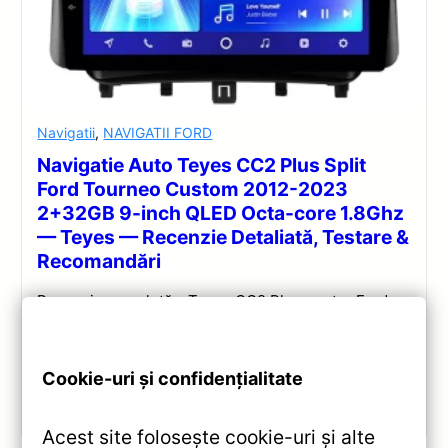
Navigatii
,
NAVIGATII FORD
Navigatie Auto Teyes CC2 Plus Split
Ford Tourneo Custom 2012-2023
2+32GB 9-inch QLED Octa-core 1.8Ghz
— Teyes — Recenzie Detaliată, Testare &
Recomandări
Recenzie completă a Teyes CC2 Plus pentru Ford
Tourneo Custom: ecran QLED 9-inch, Android 10,
Octa-core 1.8GHz, DSP 5.1, 4G/WiFi și Bluetooth 5.1.
Cookie-uri și confidențialitate
Vezi review!
Acest site folosește cookie-uri și alte