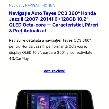
Navigatii
,
NAVIGATII HONDA
Navigație Auto Teyes CC3 360° Honda
Jazz II (2007-2014) 6+128GB 10.2”
QLED Octa-core — Caracteristici, Păreri
& Preț Actualizat
Revizuire detaliată a navigației Teyes CC3 360°
pentru Honda Jazz II: performanță Octa-core,
display QLED 10.2”, parcare 360° și conectivitate
4G/CarPlay.
Vezi review!