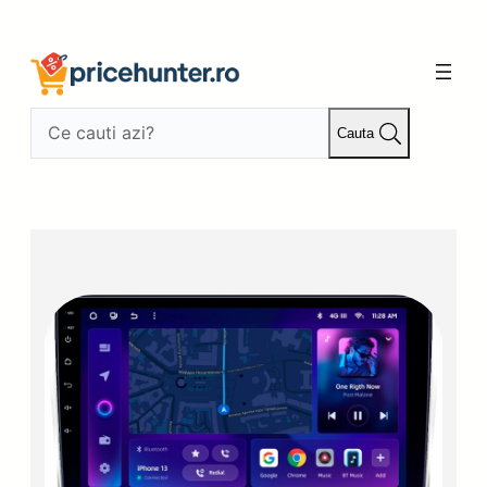
Sari
la
conținut
Cauta