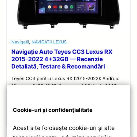
Navigatii
,
NAVIGATII LEXUS
Navigație Auto Teyes CC3 Lexus RX
2015-2022 4+32GB — Recenzie
Detaliată, Testare & Recomandări
Teyes CC3 pentru Lexus RX (2015-2022): Android
10, ecran QLED 10.2″, Octa-core 1.8GHz, 4+32GB,
DSP și conectivitate wireless pentru o experiență
multimedia completă.
Cookie-uri și confidențialitate
Vezi review!
Acest site folosește cookie-uri și alte