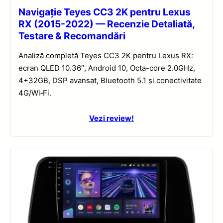
Navigație Teyes CC3 2K pentru Lexus
RX (2015-2022) — Recenzie Detaliată,
Testare & Recomandări
Analiză completă Teyes CC3 2K pentru Lexus RX:
ecran QLED 10.36″, Android 10, Octa-core 2.0GHz,
4+32GB, DSP avansat, Bluetooth 5.1 și conectivitate
4G/Wi‑Fi.
Vezi review!