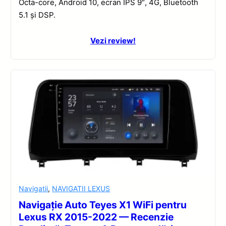
Octa-core, Android 10, ecran IPS 9″, 4G, Bluetooth
5.1 și DSP.
Vezi review!
Navigatii
,
NAVIGATII LEXUS
Navigație Auto Teyes X1 WiFi pentru
Lexus RX 2015-2022 — Recenzie