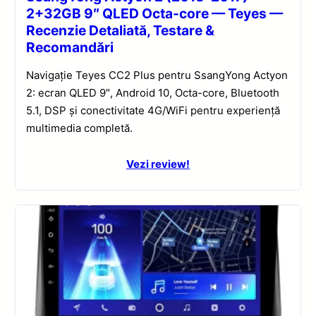
2+32GB 9″ QLED Octa-core — Teyes —
Recenzie Detaliată, Testare &
Recomandări
Navigație Teyes CC2 Plus pentru SsangYong Actyon
2: ecran QLED 9″, Android 10, Octa-core, Bluetooth
5.1, DSP și conectivitate 4G/WiFi pentru experiență
multimedia completă.
Vezi review!