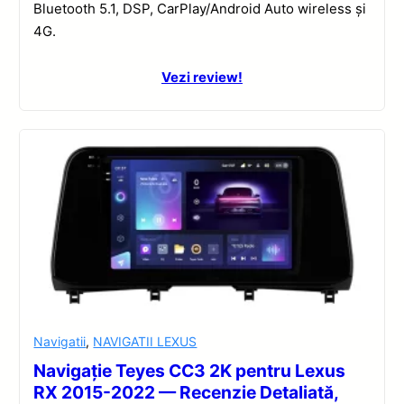
Bluetooth 5.1, DSP, CarPlay/Android Auto wireless și
4G.
Vezi review!
Navigatii
,
NAVIGATII LEXUS
Navigație Teyes CC3 2K pentru Lexus
RX 2015-2022 — Recenzie Detaliată,