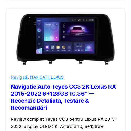
Navigatii
,
NAVIGATII LEXUS
Navigatie Auto Teyes CC3 2K Lexus RX
2015-2022 6+128GB 10.36″ —
Recenzie Detaliată, Testare &
Recomandări
Review complet Teyes CC3 pentru Lexus RX 2015-
2022: display QLED 2K, Android 10, 6+128GB,