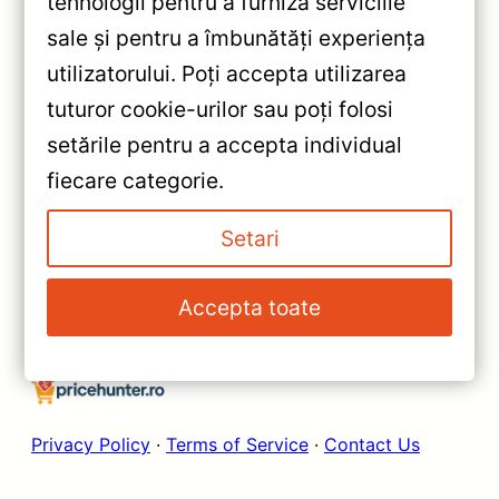
tehnologii pentru a furniza serviciile
sale și pentru a îmbunătăți experiența
«
utilizatorului. Poți accepta utilizarea
Navigație Auto MOSS M2
tuturor cookie-urilor sau poți folosi
pentru Volkswagen Passat CC
setările pentru a accepta individual
2008-2016 – Android 10,
»
fiecare categorie.
4+64GB, Ecran 10″ IPS,
Navigație Auto MOSS M2
Procesor Octa-core și
pentru Volkswagen Passat B7
Setari
Conectivitate 4G
2010-2015 – Android 10,
4+64GB, 10″ IPS, Octa-core
Accepta toate
1.6GHz, Bluetooth 5.1 și DSP
pentru o experiență completă la
volan
Privacy Policy
·
Terms of Service
·
Contact Us