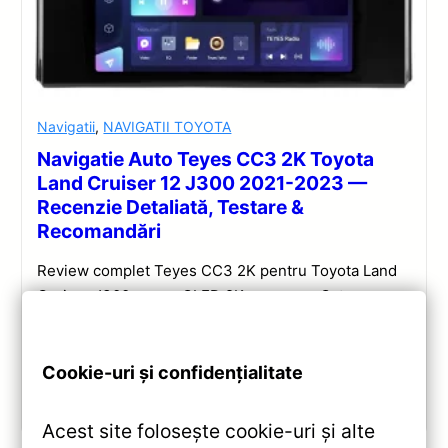
Navigatii
,
NAVIGATII TOYOTA
Navigatie Auto Teyes CC3 2K Toyota
Land Cruiser 12 J300 2021-2023 —
Recenzie Detaliată, Testare &
Recomandări
Review complet Teyes CC3 2K pentru Toyota Land
Cruiser J300: ecran QLED 2K, procesor Octa-core
2.0 GHz, Android 10, Bluetooth 5.1, DSP și
CarPlay/Android Auto wireless.
Cookie-uri și confidențialitate
Vezi review!
Acest site folosește cookie-uri și alte