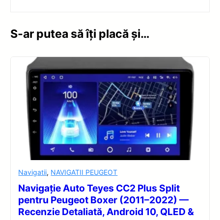
S-ar putea să îți placă și…
Navigatii
,
NAVIGATII PEUGEOT
Navigație Auto Teyes CC2 Plus Split
pentru Peugeot Boxer (2011–2022) —
Recenzie Detaliată, Android 10, QLED &