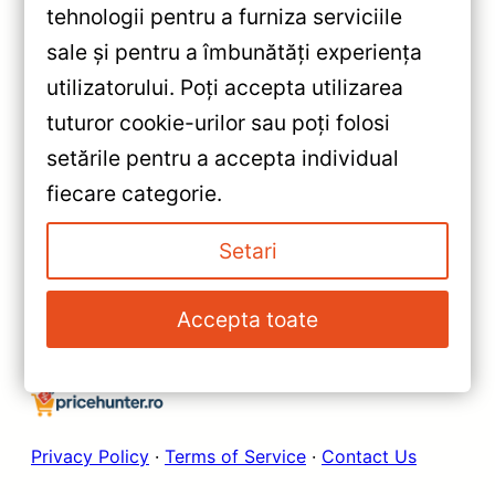
tehnologii pentru a furniza serviciile
sale și pentru a îmbunătăți experiența
«
utilizatorului. Poți accepta utilizarea
Navigație Auto MOSS M2
tuturor cookie-urilor sau poți folosi
Toyota Avensis 3 2008-2015
setările pentru a accepta individual
4+64GB 9″ IPS Octa-core
»
fiecare categorie.
1.6Ghz Android 4G Bluetooth 5.1
Navigație Auto MOSS M2
DSP – Performanță și
pentru Dacia Sandero 3 (2021-
Setari
Funcționalitate Avansată
2024) – Ecran 9” IPS, Android
10, 4+64GB, Bluetooth 5.1 și
Accepta toate
Procesor Octa-core 1.6GHz
Privacy Policy
·
Terms of Service
·
Contact Us