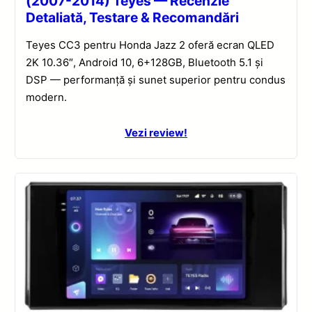
(2007-2014) Teyes — Recenzie
Detaliată, Testare & Recomandări
Teyes CC3 pentru Honda Jazz 2 oferă ecran QLED
2K 10.36″, Android 10, 6+128GB, Bluetooth 5.1 și
DSP — performanță și sunet superior pentru condus
modern.
Vezi review!