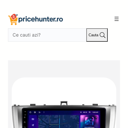
Sari
la
conținut
Cauta