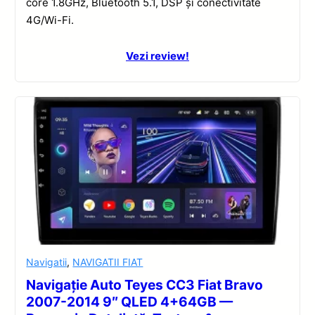
core 1.8GHz, Bluetooth 5.1, DSP și conectivitate
4G/Wi-Fi.
Vezi review!
Navigatii
,
NAVIGATII FIAT
Navigație Auto Teyes CC3 Fiat Bravo
2007-2014 9″ QLED 4+64GB —