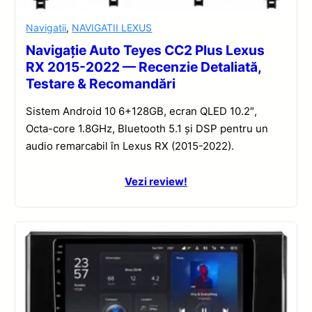
Navigatii
,
NAVIGATII LEXUS
Navigație Auto Teyes CC2 Plus Lexus
RX 2015-2022 — Recenzie Detaliată,
Testare & Recomandări
Sistem Android 10 6+128GB, ecran QLED 10.2″,
Octa-core 1.8GHz, Bluetooth 5.1 și DSP pentru un
audio remarcabil în Lexus RX (2015-2022).
Vezi review!