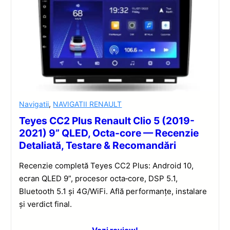
Navigatii
,
NAVIGATII RENAULT
Teyes CC2 Plus Renault Clio 5 (2019-
2021) 9” QLED, Octa-core — Recenzie
Detaliată, Testare & Recomandări
Recenzie completă Teyes CC2 Plus: Android 10,
ecran QLED 9”, procesor octa‑core, DSP 5.1,
Bluetooth 5.1 și 4G/WiFi. Află performanțe, instalare
și verdict final.