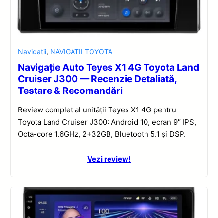
Navigatii
,
NAVIGATII TOYOTA
Navigație Auto Teyes X1 4G Toyota Land
Cruiser J300 — Recenzie Detaliată,
Testare & Recomandări
Review complet al unității Teyes X1 4G pentru
Toyota Land Cruiser J300: Android 10, ecran 9″ IPS,
Octa-core 1.6GHz, 2+32GB, Bluetooth 5.1 și DSP.
Vezi review!