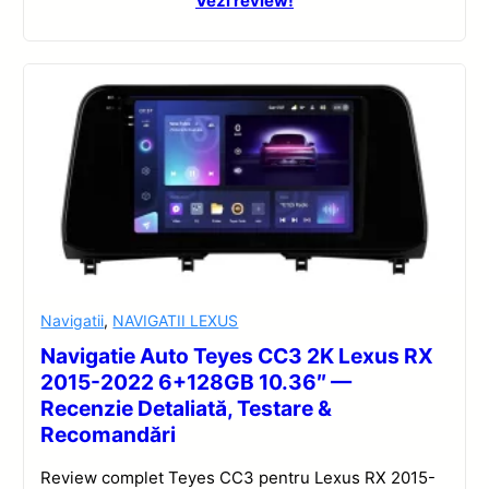
Vezi review!
Navigatii
,
NAVIGATII LEXUS
Navigatie Auto Teyes CC3 2K Lexus RX
2015-2022 6+128GB 10.36″ —
Recenzie Detaliată, Testare &
Recomandări
Review complet Teyes CC3 pentru Lexus RX 2015-