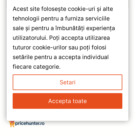
Acest site folosește cookie-uri și alte
tehnologii pentru a furniza serviciile
sale și pentru a îmbunătăți experiența
«
utilizatorului. Poți accepta utilizarea
Navigatie Auto MOSS M2
tuturor cookie-urilor sau poți folosi
pentru Skoda Octavia 3 (2013-
setările pentru a accepta individual
2018) – Performanta premium
»
fiecare categorie.
cu Android, Bluetooth 5.1 si DSP
Navigatie Auto MOSS M2
pentru Skoda Octavia 2 (2004-
Setari
2013): Performanta si
Conectivitate de Top
Accepta toate