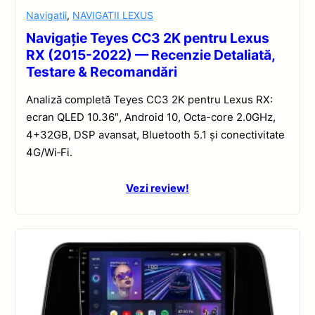
Navigatii
,
NAVIGATII LEXUS
Navigație Teyes CC3 2K pentru Lexus
RX (2015-2022) — Recenzie Detaliată,
Testare & Recomandări
Analiză completă Teyes CC3 2K pentru Lexus RX:
ecran QLED 10.36″, Android 10, Octa-core 2.0GHz,
4+32GB, DSP avansat, Bluetooth 5.1 și conectivitate
4G/Wi‑Fi.
Vezi review!