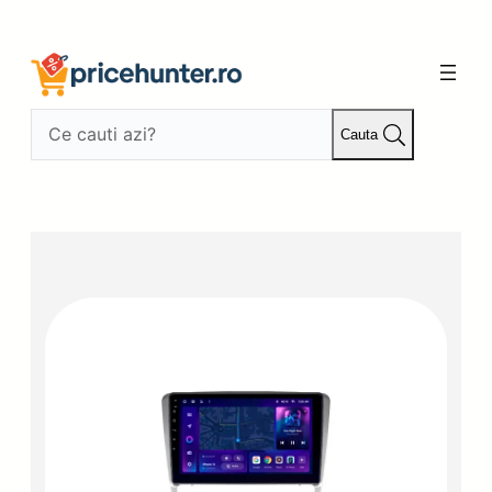
Sari
la
conținut
Cauta