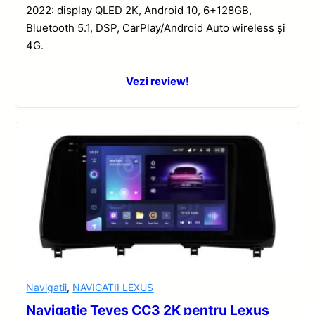
2022: display QLED 2K, Android 10, 6+128GB,
Bluetooth 5.1, DSP, CarPlay/Android Auto wireless și
4G.
Vezi review!
Navigatii
,
NAVIGATII LEXUS
Navigație Teyes CC3 2K pentru Lexus