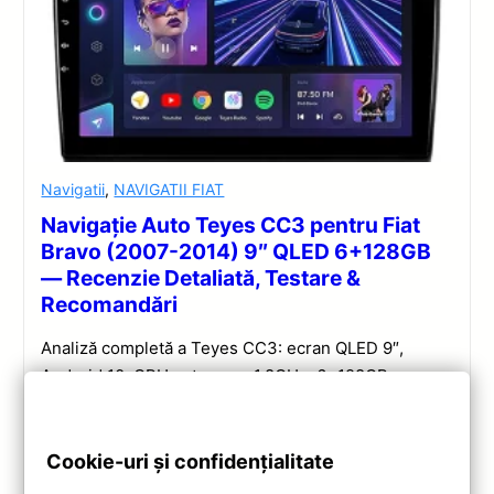
Navigatii
,
NAVIGATII FIAT
Navigație Auto Teyes CC3 pentru Fiat
Bravo (2007-2014) 9″ QLED 6+128GB
— Recenzie Detaliată, Testare &
Recomandări
Analiză completă a Teyes CC3: ecran QLED 9″,
Android 10, CPU octa-core 1.8GHz, 6+128GB,
Bluetooth 5.1, 4G, DSP și integrare CarPlay/Android
Auto wireless.
Cookie-uri și confidențialitate
Vezi review!