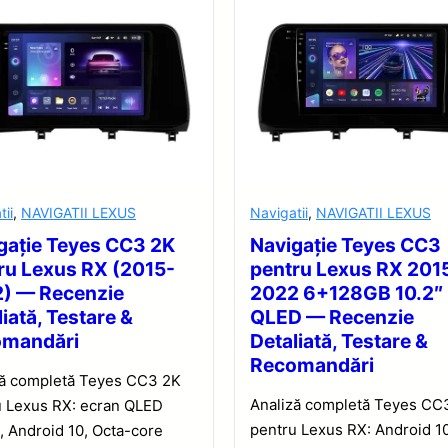
tii
,
NAVIGATII LEXUS
Navigatii
,
NAVIGATII LEXUS
gație Teyes CC3 2K
Navigație Teyes CC3
ru Lexus RX (2015-
pentru Lexus RX 201
) — Recenzie
2022 6+128GB 10.2″
iată, Testare &
QLED — Recenzie
omandări
Detaliată, Testare &
Recomandări
ză completă Teyes CC3 2K
Analiză completă Teyes CC
u Lexus RX: ecran QLED
pentru Lexus RX: Android 10
, Android 10, Octa-core