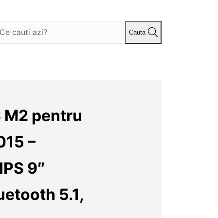
Cauta
 M2 pentru
015 –
IPS 9″
etooth 5.1,