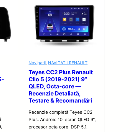
Navigatii
,
NAVIGATII RENAULT
Teyes CC2 Plus Renault
5-
Clio 5 (2019-2021) 9”
QLED, Octa-core —
Recenzie Detaliată,
Testare & Recomandări
Recenzie completă Teyes CC2
3
Plus: Android 10, ecran QLED 9”,
,
procesor octa‑core, DSP 5.1,