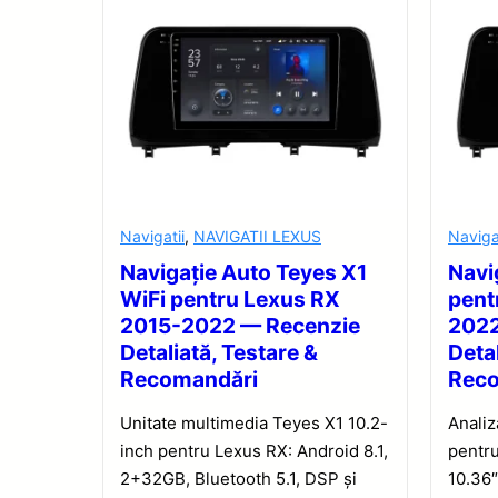
Navigatii
,
NAVIGATII LEXUS
Naviga
Navigație Auto Teyes X1
Navi
WiFi pentru Lexus RX
pent
2015-2022 — Recenzie
2022
Detaliată, Testare &
Detal
Recomandări
Rec
Unitate multimedia Teyes X1 10.2-
Anali
inch pentru Lexus RX: Android 8.1,
pentr
2+32GB, Bluetooth 5.1, DSP și
10.36″