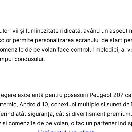
lori vii și luminozitate ridicată, având un aspec
color permite personalizarea ecranului de start pen
 comenzile de pe volan face controlul melodiei, al 
impul condusului.
egere excelentă pentru posesorii Peugeot 207 ca
ternic, Android 10, conexiuni multiple și sunet de î
ferind atât siguranță, cât și divertisment premium
și comenzile de pe volan, o fac un partener indisp