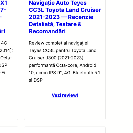
 X1
Navigație Auto Teyes
07-
CC3L Toyota Land Cruiser
—
2021-2023 — Recenzie
Detaliată, Testare &
ri
Recomandări
1 4G
Review complet al navigației
2014):
Teyes CC3L pentru Toyota Land
 Octa-
Cruiser J300 (2021-2023):
 DSP
performanță Octa-core, Android
‑Fi.
10, ecran IPS 9″, 4G, Bluetooth 5.1
și DSP.
Vezi review!