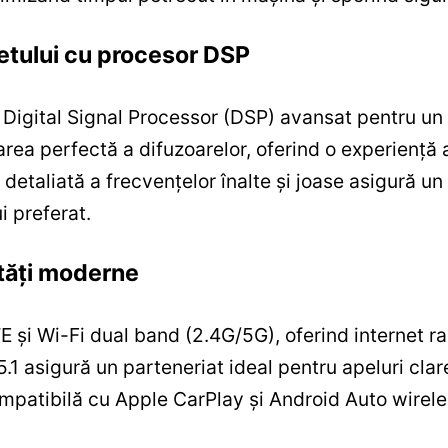
netului cu procesor DSP
gital Signal Processor (DSP) avansat pentru un su
rea perfectă a difuzoarelor, oferind o experiență 
a detaliată a frecvențelor înalte și joase asigură un
ui preferat.
ități moderne
și Wi-Fi dual band (2.4G/5G), oferind internet rap
 5.1 asigură un parteneriat ideal pentru apeluri cla
patibilă cu Apple CarPlay și Android Auto wireless