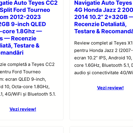
gatie Auto Teyes CC2
Navigatie Auto Teyes
 Split Ford Tourneo
4G Honda Jazz 2 20
tom 2012-2023
2014 10.2” 2+32GB 
GB 9-inch QLED
Recenzie Detaliată,
-core 1.8Ghz —
Testare & Recomandă
s — Recenzie
Review complet al Teyes X
iată, Testare &
pentru Honda Jazz 2 (2007-
omandări
ecran 10.2” IPS, Android 10,
zie completă a Teyes CC2
core 1.6GHz, Bluetooth 5.1,
pentru Ford Tourneo
audio și conectivitate 4G/Wi
m: ecran QLED 9-inch,
d 10, Octa-core 1.8GHz,
Vezi review!
1, 4G/WiFi și Bluetooth 5.1.
Vezi review!