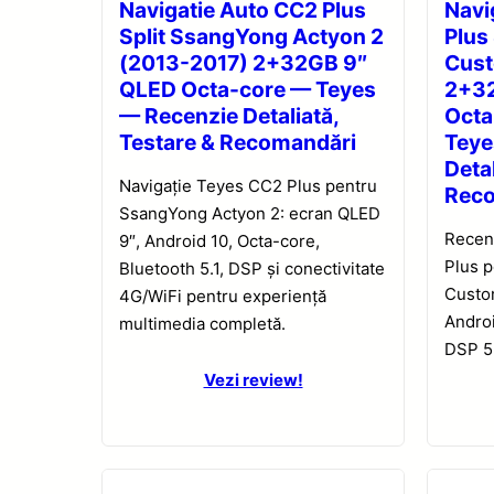
Navigatie Auto CC2 Plus
Navi
Split SsangYong Actyon 2
Plus
(2013-2017) 2+32GB 9″
Cus
QLED Octa-core — Teyes
2+32
— Recenzie Detaliată,
Octa
Testare & Recomandări
Teye
Detal
Navigație Teyes CC2 Plus pentru
Rec
SsangYong Actyon 2: ecran QLED
Recen
9″, Android 10, Octa-core,
Plus 
Bluetooth 5.1, DSP și conectivitate
Custo
4G/WiFi pentru experiență
Androi
multimedia completă.
DSP 5.
Vezi review!