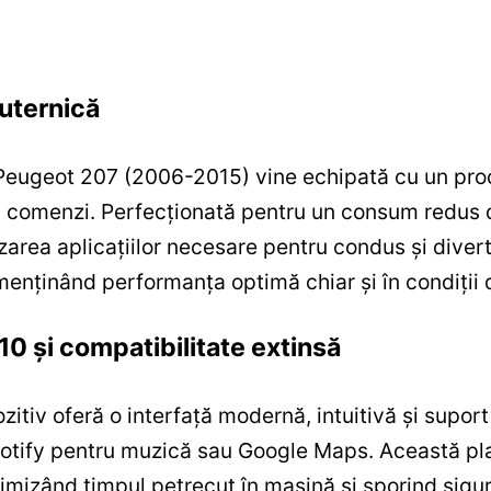
uternică
eugeot 207 (2006-2015) vine echipată cu un proc
 la comenzi. Perfecționată pentru un consum redus 
ilizarea aplicațiilor necesare pentru condus și dive
menținând performanța optimă chiar și în condiții d
0 și compatibilitate extinsă
itiv oferă o interfață modernă, intuitivă și suport
tify pentru muzică sau Google Maps. Această pla
timizând timpul petrecut în mașină și sporind sigur