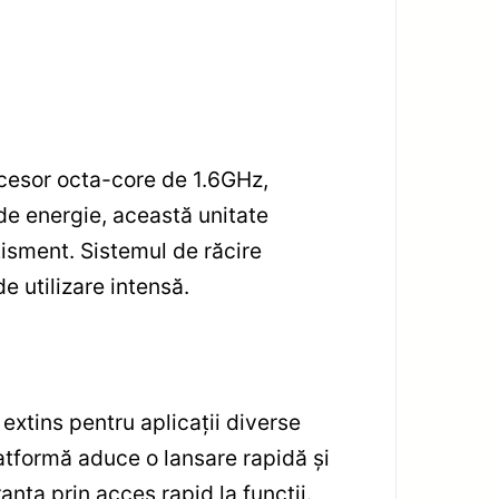
esor octa-core de 1.6GHz,
de energie, această unitate
rtisment. Sistemul de răcire
e utilizare intensă.
 extins pentru aplicații diverse
tformă aduce o lansare rapidă și
anța prin acces rapid la funcții.