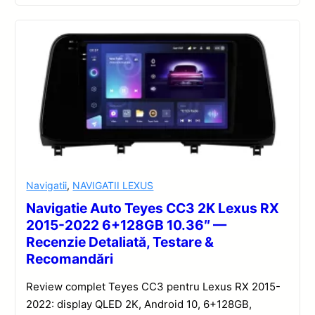
Navigatii
,
NAVIGATII LEXUS
Navigatie Auto Teyes CC3 2K Lexus RX
2015-2022 6+128GB 10.36″ —
Recenzie Detaliată, Testare &
Recomandări
Review complet Teyes CC3 pentru Lexus RX 2015-
2022: display QLED 2K, Android 10, 6+128GB,