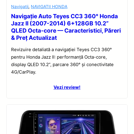
Navigatii
,
NAVIGATII HONDA
Navigație Auto Teyes CC3 360° Honda
Jazz II (2007-2014) 6+128GB 10.2”
QLED Octa-core — Caracteristici, Păreri
& Preț Actualizat
Revizuire detaliată a navigației Teyes CC3 360°
pentru Honda Jazz II: performanță Octa-core,
display QLED 10.2”, parcare 360° și conectivitate
4G/CarPlay.
Vezi review!