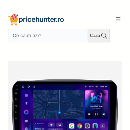
Sari
la
conținut
Cauta