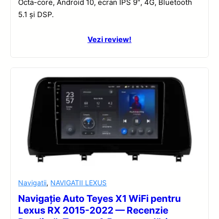
Octa-core, Android 10, ecran IPS 9″, 4G, Bluetooth
5.1 și DSP.
Vezi review!
Navigatii
,
NAVIGATII LEXUS
Navigație Auto Teyes X1 WiFi pentru
Lexus RX 2015-2022 — Recenzie