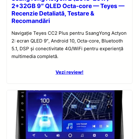
2+32GB 9″ QLED Octa-core — Teyes —
Recenzie Detaliată, Testare &
Recomandări
Navigație Teyes CC2 Plus pentru SsangYong Actyon
2: ecran QLED 9″, Android 10, Octa-core, Bluetooth
5.1, DSP și conectivitate 4G/WiFi pentru experiență
multimedia completă.
Vezi review!