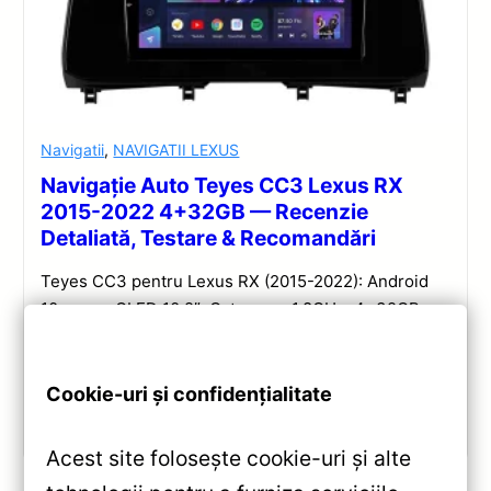
Navigatii
,
NAVIGATII LEXUS
Navigație Auto Teyes CC3 Lexus RX
2015-2022 4+32GB — Recenzie
Detaliată, Testare & Recomandări
Teyes CC3 pentru Lexus RX (2015-2022): Android
10, ecran QLED 10.2″, Octa-core 1.8GHz, 4+32GB,
DSP și conectivitate wireless pentru o experiență
multimedia completă.
Cookie-uri și confidențialitate
Vezi review!
Acest site folosește cookie-uri și alte