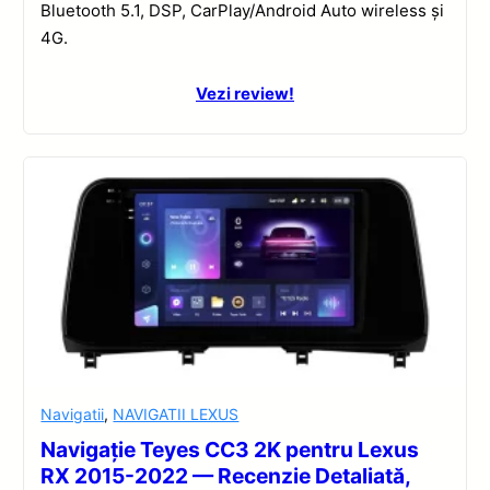
Bluetooth 5.1, DSP, CarPlay/Android Auto wireless și
4G.
Vezi review!
Navigatii
,
NAVIGATII LEXUS
Navigație Teyes CC3 2K pentru Lexus
RX 2015-2022 — Recenzie Detaliată,