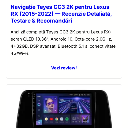
Navigație Teyes CC3 2K pentru Lexus
RX (2015-2022) — Recenzie Detaliată,
Testare & Recomandări
Analiză completă Teyes CC3 2K pentru Lexus RX:
ecran QLED 10.36″, Android 10, Octa-core 2.0GHz,
4+32GB, DSP avansat, Bluetooth 5.1 și conectivitate
4G/Wi‑Fi.
Vezi review!