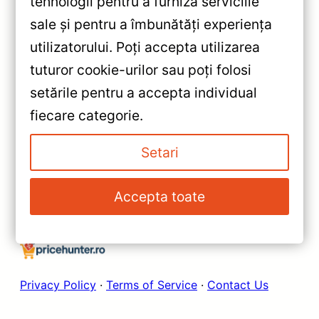
tehnologii pentru a furniza serviciile
sale și pentru a îmbunătăți experiența
«
utilizatorului. Poți accepta utilizarea
Navigație Auto MOSS M2
tuturor cookie-urilor sau poți folosi
pentru Peugeot 107 2005-2014
setările pentru a accepta individual
– 4+64GB, 10″ IPS, Octa-core,
»
fiecare categorie.
Android 4G, Bluetooth 5.1, DSP
Navigație Auto MOSS M2
Performant
Peugeot Traveller 2016-2021
Setari
4+64GB 9″ IPS Octa-core
1.6Ghz, Android 4G Bluetooth
Accepta toate
5.1 DSP – Performanță și
Conectivitate Superioară
Privacy Policy
·
Terms of Service
·
Contact Us