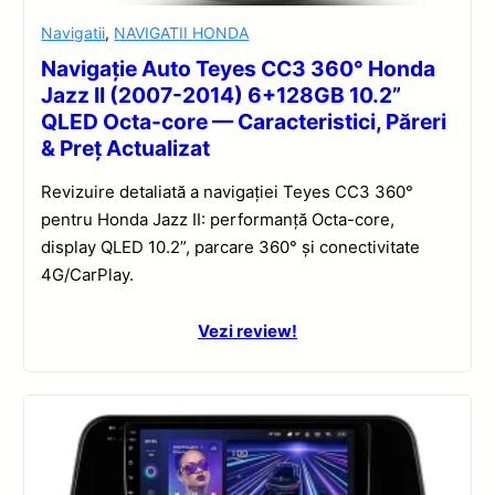
Navigatii
,
NAVIGATII HONDA
Navigație Auto Teyes CC3 360° Honda
Jazz II (2007-2014) 6+128GB 10.2”
QLED Octa-core — Caracteristici, Păreri
& Preț Actualizat
Revizuire detaliată a navigației Teyes CC3 360°
pentru Honda Jazz II: performanță Octa-core,
display QLED 10.2”, parcare 360° și conectivitate
4G/CarPlay.
Vezi review!