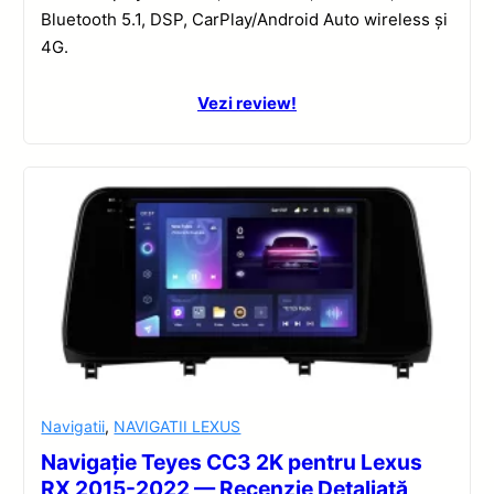
Bluetooth 5.1, DSP, CarPlay/Android Auto wireless și
4G.
Vezi review!
Navigatii
,
NAVIGATII LEXUS
Navigație Teyes CC3 2K pentru Lexus
RX 2015-2022 — Recenzie Detaliată,