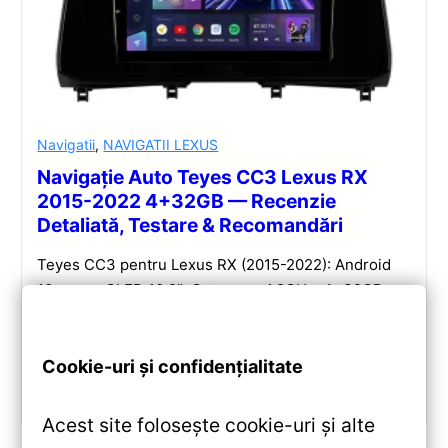
Navigatii
,
NAVIGATII LEXUS
Navigație Auto Teyes CC3 Lexus RX
2015-2022 4+32GB — Recenzie
Detaliată, Testare & Recomandări
Teyes CC3 pentru Lexus RX (2015-2022): Android
10, ecran QLED 10.2″, Octa-core 1.8GHz, 4+32GB,
DSP și conectivitate wireless pentru o experiență
multimedia completă.
Cookie-uri și confidențialitate
Vezi review!
Acest site folosește cookie-uri și alte