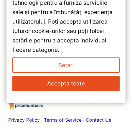
tehnologii pentru a furniza serviciile
sale și pentru a îmbunătăți experiența
«
utilizatorului. Poți accepta utilizarea
Review Detaliat Navigatie Auto
tuturor cookie-urilor sau poți folosi
MOSS M2 pentru Nissan
setările pentru a accepta individual
Qashqai 2 J11 (2013-2017) –
»
fiecare categorie.
Performanta si Conectivitate la
Navigație Auto MOSS M2
Superlativ
pentru Nissan Qashqai 1 J10
Setari
(2006-2013) cu Performanțe
Superioare și Conectivitate
Accepta toate
Avansată
Privacy Policy
·
Terms of Service
·
Contact Us