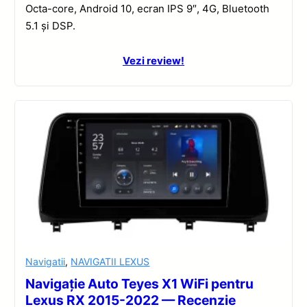
Octa-core, Android 10, ecran IPS 9″, 4G, Bluetooth
5.1 și DSP.
Vezi review!
Navigatii
,
NAVIGATII LEXUS
Navigație Auto Teyes X1 WiFi pentru
Lexus RX 2015-2022 — Recenzie