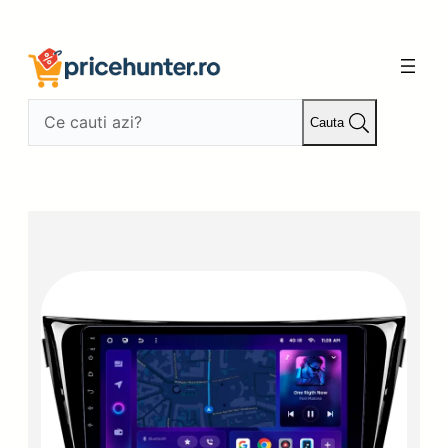
Sari
la
conținut
Cauta