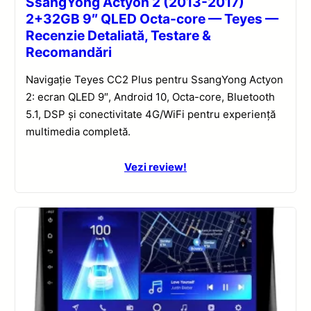
SsangYong Actyon 2 (2013-2017)
2+32GB 9″ QLED Octa-core — Teyes —
Recenzie Detaliată, Testare &
Recomandări
Navigație Teyes CC2 Plus pentru SsangYong Actyon
2: ecran QLED 9″, Android 10, Octa-core, Bluetooth
5.1, DSP și conectivitate 4G/WiFi pentru experiență
multimedia completă.
Vezi review!