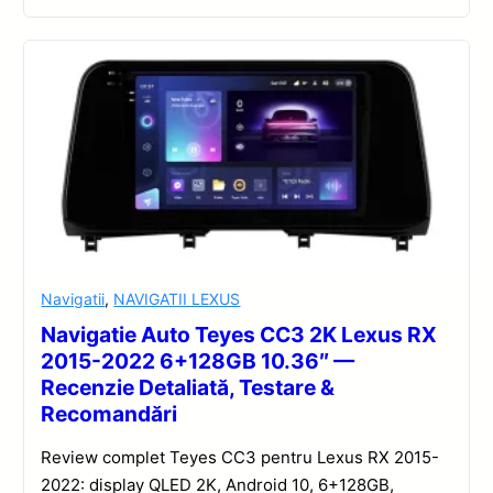
Navigatii
,
NAVIGATII LEXUS
Navigatie Auto Teyes CC3 2K Lexus RX
2015-2022 6+128GB 10.36″ —
Recenzie Detaliată, Testare &
Recomandări
Review complet Teyes CC3 pentru Lexus RX 2015-
2022: display QLED 2K, Android 10, 6+128GB,