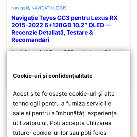
Navigatii
,
NAVIGATII LEXUS
Navigație Teyes CC3 pentru Lexus RX
2015-2022 6+128GB 10.2″ QLED —
Recenzie Detaliată, Testare &
Recomandări
Analiză completă Teyes CC3 pentru Lexus RX:
Android 10, Octa-core 1.8GHz, 6+128GB, ecran QLED
10.2″, DSP audio și conectivitate 4G/Wi‑Fi.
Cookie-uri și confidențialitate
Vezi review!
Acest site folosește cookie-uri și alte
tehnologii pentru a furniza serviciile
sale și pentru a îmbunătăți experiența
«
utilizatorului. Poți accepta utilizarea
Navigație Auto MOSS M2
tuturor cookie-urilor sau poți folosi
Nissan Juke 2010-2014 9″ IPS