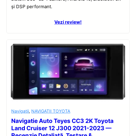
și DSP performant.
Vezi review!
Navigatii
,
NAVIGATII TOYOTA
Navigatie Auto Teyes CC3 2K Toyota
Land Cruiser 12 J300 2021-2023 —
Recenzie Detaliată, Testare &