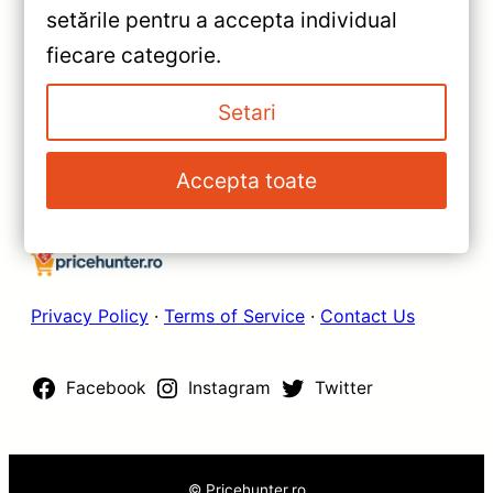
setările pentru a accepta individual
Octa-core 1.6Ghz Android 4G
»
fiecare categorie.
Bluetooth 5.1 DSP – Performanță
Navigație Auto MOSS M2
și Conectivitate Avansată
pentru Nissan Terrano 3 (2014-
Setari
2022) – 9″ IPS, Octa-Core
1.6GHz, Android 10, 4+64GB,
Accepta toate
4G LTE, Bluetooth 5.1, DSP
Audio Premium
Privacy Policy
·
Terms of Service
·
Contact Us
Facebook
Instagram
Twitter
© Pricehunter.ro