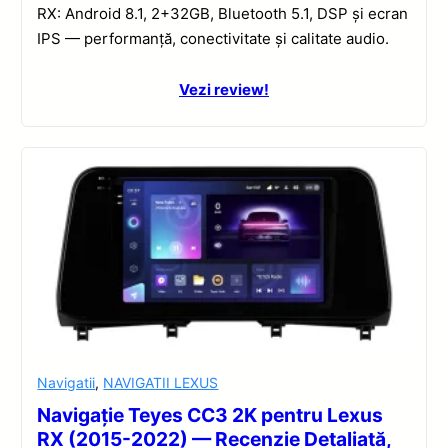
RX: Android 8.1, 2+32GB, Bluetooth 5.1, DSP și ecran
IPS — performanță, conectivitate și calitate audio.
Vezi review!
Navigatii
,
NAVIGATII LEXUS
Navigație Teyes CC3 2K pentru Lexus
RX (2015-2022) — Recenzie Detaliată,