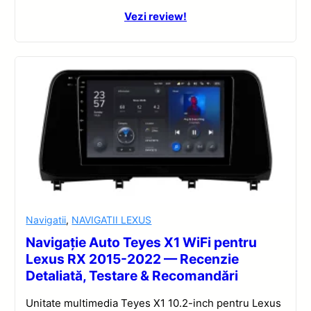
Vezi review!
Navigatii
,
NAVIGATII LEXUS
Navigație Auto Teyes X1 WiFi pentru
Lexus RX 2015-2022 — Recenzie
Detaliată, Testare & Recomandări
Unitate multimedia Teyes X1 10.2-inch pentru Lexus