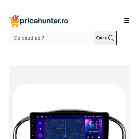
Sari
la
conținut
Cauta