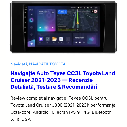
Navigatii
,
NAVIGATII TOYOTA
Navigație Auto Teyes CC3L Toyota Land
Cruiser 2021-2023 — Recenzie
Detaliată, Testare & Recomandări
Review complet al navigației Teyes CC3L pentru
Toyota Land Cruiser J300 (2021-2023): performanță
Octa-core, Android 10, ecran IPS 9″, 4G, Bluetooth
5.1 și DSP.