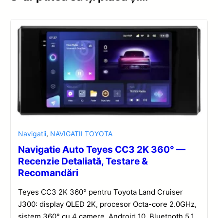
Navigatii
,
NAVIGATII TOYOTA
Navigatie Auto Teyes CC3 2K 360° —
Recenzie Detaliată, Testare &
Recomandări
Teyes CC3 2K 360° pentru Toyota Land Cruiser
J300: display QLED 2K, procesor Octa-core 2.0GHz,
sistem 360° cu 4 camere, Android 10, Bluetooth 5.1