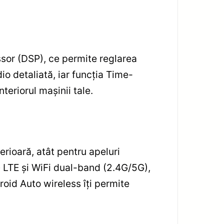
ssor (DSP), ce permite reglarea
dio detaliată, iar funcția Time-
teriorul mașinii tale.
rioară, atât pentru apeluri
 LTE și WiFi dual-band (2.4G/5G),
roid Auto wireless îți permite