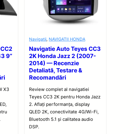
Navigatii
,
NAVIGATII HONDA
s CC2
Navigatie Auto Teyes CC3
83 9”
2K Honda Jazz 2 (2007-
2014) — Recenzie
Detaliată, Testare &
ri
Recomandări
W X3
Review complet al navigatiei
Teyes CC3 2K pentru Honda Jazz
ED,
2. Aflați performanța, display
ntru
QLED 2K, conectivitate 4G/Wi-Fi,
.
Bluetooth 5.1 și calitatea audio
DSP.