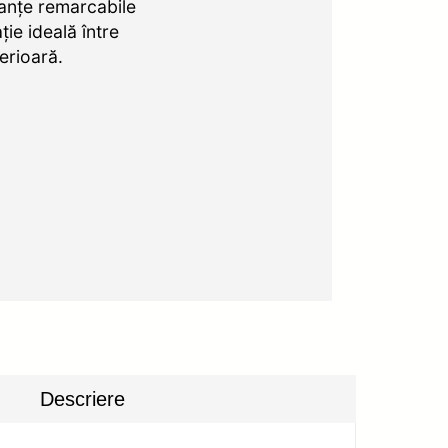
anțe remarcabile
ie ideală între
erioară.
Descriere