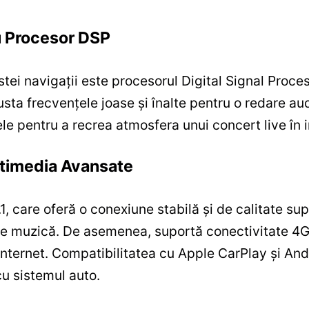
u Procesor DSP
stei navigații este procesorul Digital Signal Proce
justa frecvențele joase și înalte pentru o redare au
e pentru a recrea atmosfera unui concert live în in
ultimedia Avansate
care oferă o conexiune stabilă și de calitate supe
 de muzică. De asemenea, suportă conectivitate 4G
internet. Compatibilitatea cu Apple CarPlay și And
cu sistemul auto.