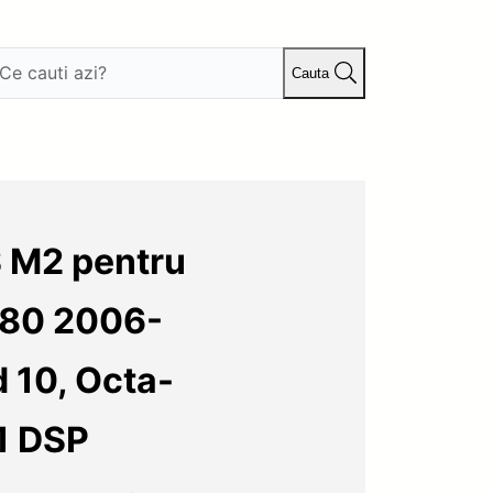
Cauta
 M2 pentru
V80 2006-
d 10, Octa-
.1 DSP