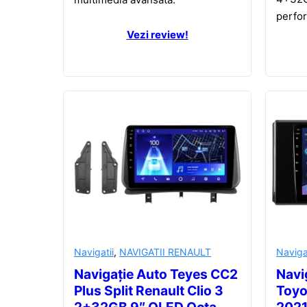
perfo
Vezi review!
Navigatii
,
NAVIGATII RENAULT
Naviga
Navigație Auto Teyes CC2
Navi
Plus Split Renault Clio 3
Toyo
2+32GB 9″ QLED Octa-
2021