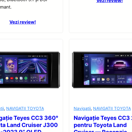
Vezi review!
rmant.
Vezi review!
tii
,
NAVIGATII TOYOTA
Navigatii
,
NAVIGATII TOYOTA
gație Teyes CC3 360°
Navigație Teyes CC3
ta Land Cruiser J300
pentru Toyota Land
-2023 9” QLED
Cruiser — Recenzie