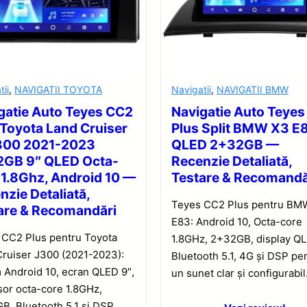
tii
,
NAVIGATII TOYOTA
Navigatii
,
NAVIGATII BMW
gatie Auto Teyes CC2
Navigatie Auto Teye
 Toyota Land Cruiser
Plus Split BMW X3 E
300 2021-2023
QLED 2+32GB —
GB 9″ QLED Octa-
Recenzie Detaliată,
 1.8Ghz, Android 10 —
Testare & Recomandă
nzie Detaliată,
Teyes CC2 Plus pentru BM
are & Recomandări
E83: Android 10, Octa-core
 CC2 Plus pentru Toyota
1.8GHz, 2+32GB, display QL
Cruiser J300 (2021-2023):
Bluetooth 5.1, 4G și DSP pe
 Android 10, ecran QLED 9″,
un sunet clar și configurabil
or octa-core 1.8GHz,
B, Bluetooth 5.1 și DSP