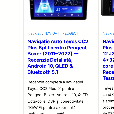
Navigatii
,
NAVIGATII PEUGEOT
Naviga
Navigație Auto Teyes CC2
Navi
Plus Split pentru Peugeot
Plus
Boxer (2011–2022) —
12 J
Recenzie Detaliată,
4+32
Android 10, QLED &
core
Bluetooth 5.1
Rece
Test
Recenzie completă a navigației
Teyes
Teyes CC2 Plus 9″ pentru
Land 
Peugeot Boxer: Android 10, QLED,
sistem
Octa-core, DSP și conectivitate
proces
4G/WiFi pentru experiență
4+32G
multimedia avansată.