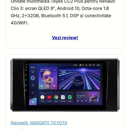
Unitate multimedia Teyes CC2 Plus pentru Renault
Clio 3: ecran QLED 9″, Android 10, Octa-core 1.8
GHz, 2+32GB, Bluetooth 5.1, DSP și conectivitate
4G/WiFi.
Vezi review!
Navigatii
,
NAVIGATII TOYOTA