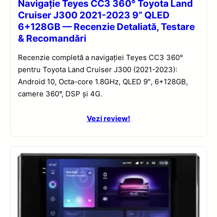
Navigație Teyes CC3 360° Toyota Land
Cruiser J300 2021-2023 9” QLED
6+128GB — Recenzie Detaliată, Testare
& Recomandări
Recenzie completă a navigației Teyes CC3 360°
pentru Toyota Land Cruiser J300 (2021-2023):
Android 10, Octa-core 1.8GHz, QLED 9″, 6+128GB,
camere 360°, DSP și 4G.
Vezi review!