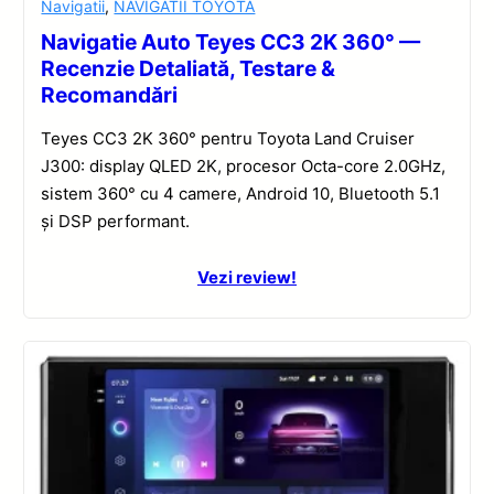
Navigatii
,
NAVIGATII TOYOTA
Navigatie Auto Teyes CC3 2K 360° —
Recenzie Detaliată, Testare &
Recomandări
Teyes CC3 2K 360° pentru Toyota Land Cruiser
J300: display QLED 2K, procesor Octa-core 2.0GHz,
sistem 360° cu 4 camere, Android 10, Bluetooth 5.1
și DSP performant.
Vezi review!