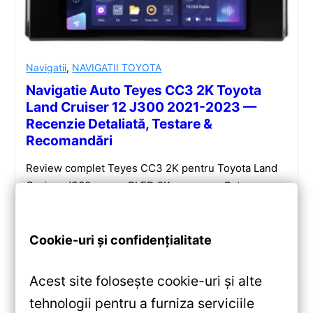
Navigatii
,
NAVIGATII TOYOTA
Navigatie Auto Teyes CC3 2K Toyota
Land Cruiser 12 J300 2021-2023 —
Recenzie Detaliată, Testare &
Recomandări
Review complet Teyes CC3 2K pentru Toyota Land
Cruiser J300: ecran QLED 2K, procesor Octa-core
2.0 GHz, Android 10, Bluetooth 5.1, DSP și
CarPlay/Android Auto wireless.
Cookie-uri și confidențialitate
Vezi review!
Acest site folosește cookie-uri și alte
tehnologii pentru a furniza serviciile