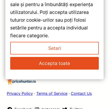
sale și pentru a îmbunătăți experiența
«
utilizatorului. Poți accepta utilizarea
Navigație Auto MOSS M2
tuturor cookie-urilor sau poți folosi
Mercedes-Benz C Class W204
setările pentru a accepta individual
2008-2011 – 4+32GB, 9” IPS,
»
fiecare categorie.
Octa-core 1.6GHz, Android 10,
Navigatie Auto MOSS M2
4G, Bluetooth 5.1, DSP Avansat
pentru Mazda MX-5 III NC
Setari
2008-2015 – 4+32GB, 9″ IPS,
Octa-core 1.6GHz, Android 4G,
Accepta toate
Bluetooth 5.1, DSP Avansat
Privacy Policy
·
Terms of Service
·
Contact Us