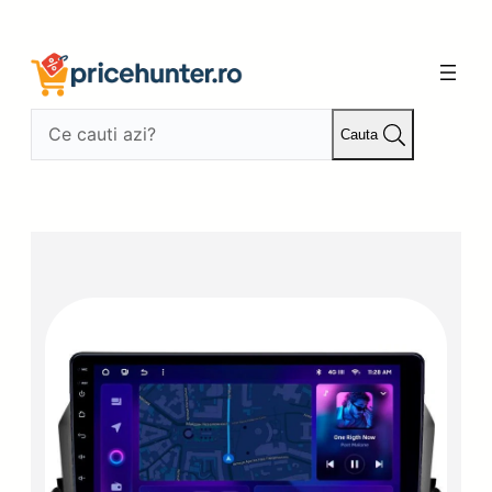
Sari
la
conținut
Cauta