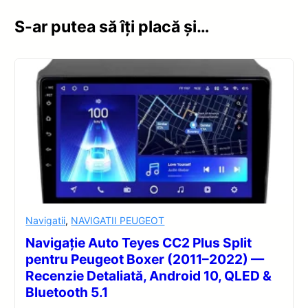
S-ar putea să îți placă și…
Navigatii
,
NAVIGATII PEUGEOT
Navigație Auto Teyes CC2 Plus Split
pentru Peugeot Boxer (2011–2022) —
Recenzie Detaliată, Android 10, QLED &
Bluetooth 5.1