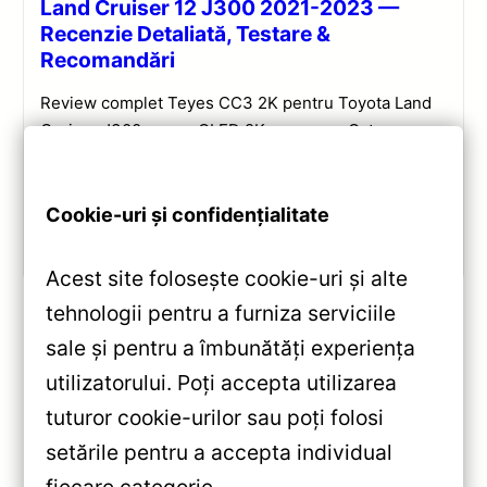
Land Cruiser 12 J300 2021-2023 —
Recenzie Detaliată, Testare &
Recomandări
Review complet Teyes CC3 2K pentru Toyota Land
Cruiser J300: ecran QLED 2K, procesor Octa-core
2.0 GHz, Android 10, Bluetooth 5.1, DSP și
CarPlay/Android Auto wireless.
Cookie-uri și confidențialitate
Vezi review!
Acest site folosește cookie-uri și alte
tehnologii pentru a furniza serviciile
sale și pentru a îmbunătăți experiența
«
utilizatorului. Poți accepta utilizarea
Navigație Auto MOSS M2
tuturor cookie-urilor sau poți folosi
Mazda 6 2007-2012 4+64GB 9”
setările pentru a accepta individual
IPS Octa-core 1.6GHz, Android