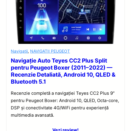
Navigatii
,
NAVIGATII PEUGEOT
Navigație Auto Teyes CC2 Plus Split
pentru Peugeot Boxer (2011–2022) —
Recenzie Detaliată, Android 10, QLED &
Bluetooth 5.1
Recenzie completă a navigației Teyes CC2 Plus 9″
pentru Peugeot Boxer: Android 10, QLED, Octa-core,
DSP și conectivitate 4G/WiFi pentru experiență
multimedia avansată.
Vezi review!