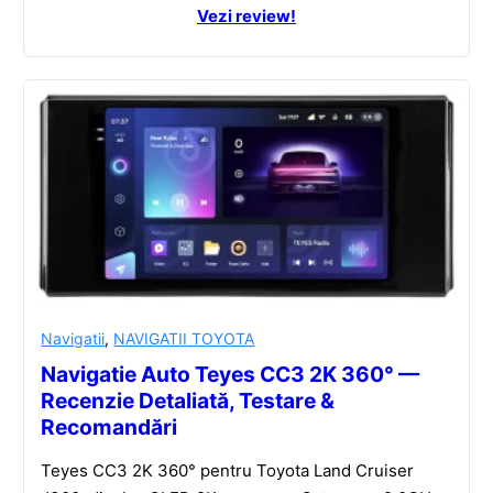
Vezi review!
Navigatii
,
NAVIGATII TOYOTA
Navigatie Auto Teyes CC3 2K 360° —
Recenzie Detaliată, Testare &
Recomandări
Teyes CC3 2K 360° pentru Toyota Land Cruiser