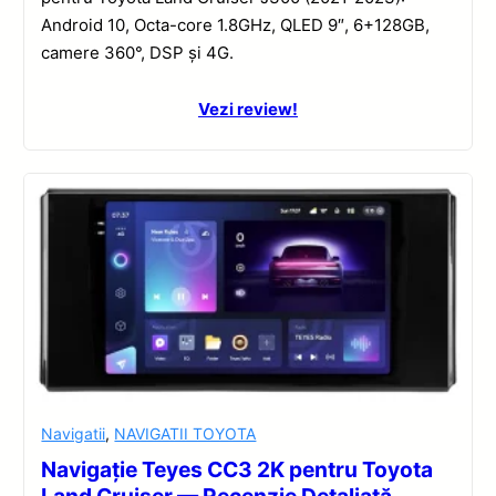
Android 10, Octa-core 1.8GHz, QLED 9″, 6+128GB,
camere 360°, DSP și 4G.
Vezi review!
Navigatii
,
NAVIGATII TOYOTA
Navigație Teyes CC3 2K pentru Toyota