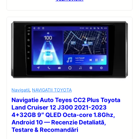
Navigatii
,
NAVIGATII TOYOTA
Navigatie Auto Teyes CC2 Plus Toyota
Land Cruiser 12 J300 2021-2023
4+32GB 9″ QLED Octa-core 1.8Ghz,
Android 10 — Recenzie Detaliată,
Testare & Recomandări