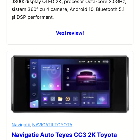
J300: display QLED 2K, procesor Octa-core 2.0GHz,
sistem 360° cu 4 camere, Android 10, Bluetooth 5.1
și DSP performant.
Vezi review!
Navigatii
,
NAVIGATII TOYOTA
Navigatie Auto Teyes CC3 2K Toyota