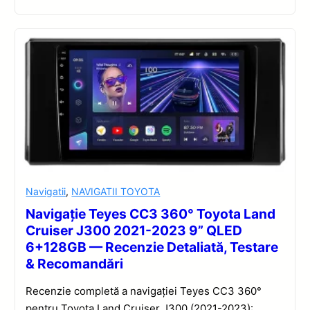
Navigatii
,
NAVIGATII TOYOTA
Navigație Teyes CC3 360° Toyota Land
Cruiser J300 2021-2023 9” QLED
6+128GB — Recenzie Detaliată, Testare
& Recomandări
Recenzie completă a navigației Teyes CC3 360°
pentru Toyota Land Cruiser J300 (2021-2023):