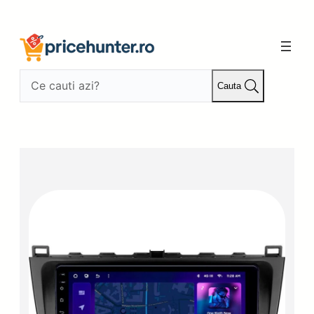
Sari
la
conținut
Cauta