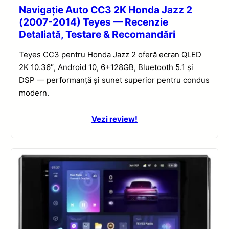
Navigație Auto CC3 2K Honda Jazz 2
(2007-2014) Teyes — Recenzie
Detaliată, Testare & Recomandări
Teyes CC3 pentru Honda Jazz 2 oferă ecran QLED
2K 10.36″, Android 10, 6+128GB, Bluetooth 5.1 și
DSP — performanță și sunet superior pentru condus
modern.
Vezi review!