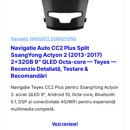
Navigatii
,
NAVIGATII SSANGYONG
Navigatie Auto CC2 Plus Split
SsangYong Actyon 2 (2013-2017)
2+32GB 9″ QLED Octa-core — Teyes —
Recenzie Detaliată, Testare &
Recomandări
Navigație Teyes CC2 Plus pentru SsangYong Actyon
2: ecran QLED 9″, Android 10, Octa-core, Bluetooth
5.1, DSP și conectivitate 4G/WiFi pentru experiență
multimedia completă.
Vezi review!