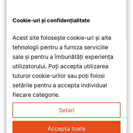
Tourneo Custom: ecran QLED 9-inch, Android 10,
Octa-core 1.8GHz, DSP 5.1, 4G/WiFi și Bluetooth 5.1.
Cookie-uri și confidențialitate
Vezi review!
Acest site folosește cookie-uri și alte
tehnologii pentru a furniza serviciile
sale și pentru a îmbunătăți experiența
«
utilizatorului. Poți accepta utilizarea
Navigație Auto MOSS M2
tuturor cookie-urilor sau poți folosi
Mazda 3 II 2009-2013 – Sistem
setările pentru a accepta individual
Android 10, 4+64GB, Ecran 9″
»
fiecare categorie.
IPS, Bluetooth 5.1 și DSP
Navigație Auto MOSS M2
Premium
Mazda 3 2003-2009 – Android
Setari
10, Procesor Octa-core 1.6GHz,
4+64GB, IPS 9″ și Bluetooth 5.1
Accepta toate