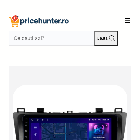
Sari
la
conținut
Cauta