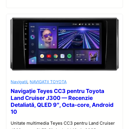
Navigatii
,
NAVIGATII TOYOTA
Navigație Teyes CC3 pentru Toyota
Land Cruiser J300 — Recenzie
Detaliată, QLED 9″, Octa-core, Android
10
Unitate multimedia Teyes CC3 pentru Land Cruiser