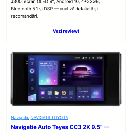
J300: ecran QLED 9″, Android 10, 4+32GB,
Bluetooth 5.1 și DSP — analiză detaliată și
recomandări.
Vezi review!
Navigatii
,
NAVIGATII TOYOTA
Navigatie Auto Teyes CC3 2K 9.5” —