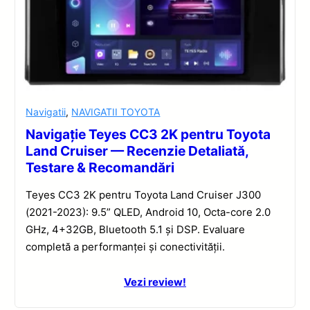
Navigatii
,
NAVIGATII TOYOTA
Navigație Teyes CC3 2K pentru Toyota
Land Cruiser — Recenzie Detaliată,
Testare & Recomandări
Teyes CC3 2K pentru Toyota Land Cruiser J300
(2021-2023): 9.5” QLED, Android 10, Octa-core 2.0
GHz, 4+32GB, Bluetooth 5.1 și DSP. Evaluare
completă a performanței și conectivității.
Vezi review!