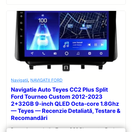
Navigatii
,
NAVIGATII FORD
Navigatie Auto Teyes CC2 Plus Split
Ford Tourneo Custom 2012-2023
2+32GB 9-inch QLED Octa-core 1.8Ghz
— Teyes — Recenzie Detaliată, Testare &
Recomandări
Recenzie completă a Teyes CC2 Plus pentru Ford